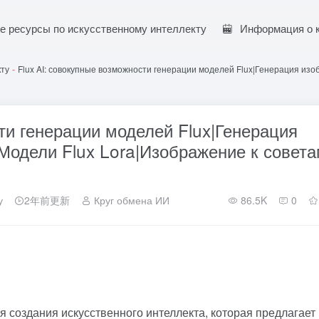
е ресурсы по искусственному интеллекту
Информация о 
кту
-
Flux AI: совокупные возможности генерации моделей Flux|Генерация из
ти генерации моделей Flux|Генерация
Модели Flux Lora|Изображение к совет
у
2年前更新
Круг обмена ИИ
86.5K
0
я создания искусственного интеллекта, которая предлагает