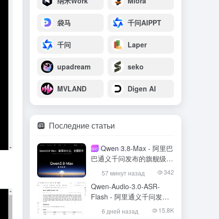
纳米Work
Miora
袋马
千问AIPPT
千问
Laper
upadream
seko
MVLAND
Digen AI
Последние статьи
Qwen 3.8-Max - 阿里巴
мезо- (химия)
巴通义千问发布的旗舰级大
模型
342
57 минут назад
Qwen-Audio-3.0-ASR-
Flash - 阿里通义千问发布
的语音识别大模型
15.8K
6 дней назад