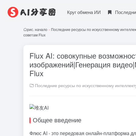
Круг обмена ИИ
Последни
рис. начало
-
Последние ресурсы по искусственному интелле
советам Flux
Flux AI: совокупные возможнос
изображений|Генерация видео|
Flux
Последние ресурсы по искусственному интеллект
Общее введение
Флюс
AI - это передовая онлайн-платформа дл