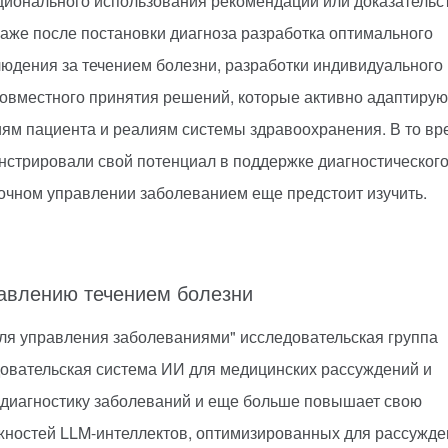
ционального использования рекомендаций или доказательс
аже после постановки диагноза разработка оптимального
людения за течением болезни, разработки индивидуального
совместного принятия решений, которые активно адаптирую
ям пациента и реалиям системы здравоохранения. В то вр
стрировали свой потенциал в поддержке диагностическог
рочном управлении заболеванием еще предстоит изучить.
равлению течением болезни
для управления заболеваниями" исследовательская группа
довательская система ИИ для медицинских рассуждений и
 диагностику заболеваний и еще больше повышает свою
ожностей LLM-интеллектов, оптимизированных для рассужд