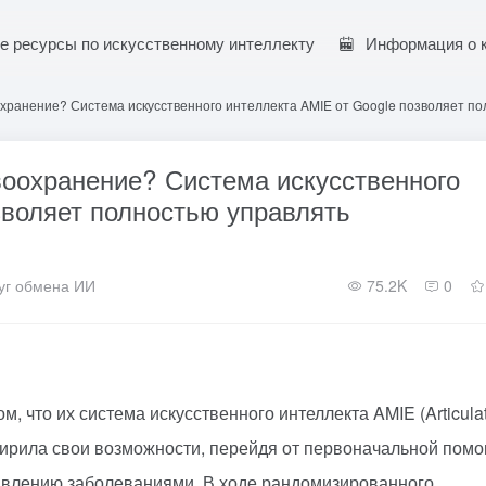
е ресурсы по искусственному интеллекту
Информация о 
ранение? Система искусственного интеллекта AMIE от Google позволяет п
оохранение? Система искусственного
зволяет полностью управлять
уг обмена ИИ
75.2K
0
, что их система искусственного интеллекта AMIE (Articula
асширила свои возможности, перейдя от первоначальной пом
равлению заболеваниями. В ходе рандомизированного