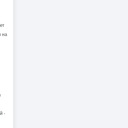
ет
ы на
в
й -