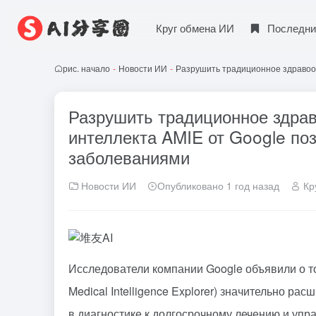
Круг обмена ИИ
Последни
рис. начало
-
Новости ИИ
-
Разрушить традиционное здравоох
Разрушить традиционное здрав
интеллекта AMIE от Google по
заболеваниями
Новости ИИ
Опубликовано 1 год назад
Кр
Исследователи компании Google объявили о том
Medical Intelligence Explorer) значительно р
в диагностике к долгосрочному лечению и уп