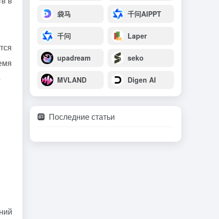
тв в
袋马
千问AIPPT
千问
Laper
тся
upadream
seko
емя
о
MVLAND
Digen AI
Последние статьи
ений