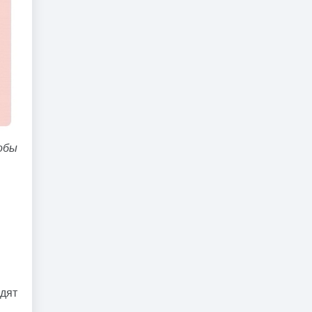
обы
одят