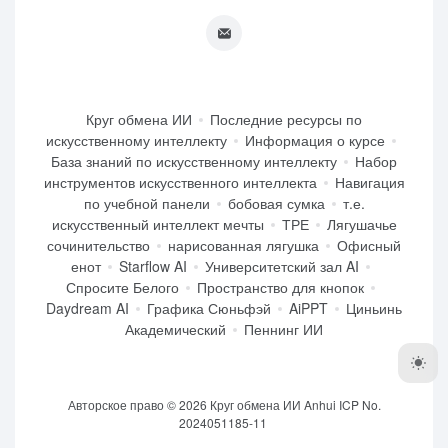
Круг обмена ИИ
Последние ресурсы по
искусственному интеллекту
Информация о курсе
База знаний по искусственному интеллекту
Набор
инструментов искусственного интеллекта
Навигация
по учебной панели
бобовая сумка
т.е.
искусственный интеллект мечты
ТРЕ
Лягушачье
сочинительство
нарисованная лягушка
Офисный
енот
Starflow AI
Университетский зал AI
Спросите Белого
Пространство для кнопок
Daydream AI
Графика Сюньфэй
AiPPT
Циньинь
Академический
Пеннинг ИИ
Авторское право © 2026
Круг обмена ИИ
Anhui ICP No.
2024051185-11