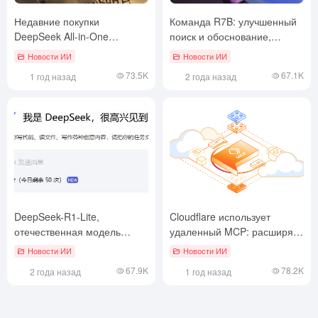
Недавние покупки
Команда R7B: улучшенный
DeepSeek All-in-One
поиск и обоснование,
отмечают риски нарушения
многоязыковая поддержка,
Новости ИИ
Новости ИИ
авторских прав при
быстрый и эффективный
73.5K
67.1K
1 год назад
2 года назад
использовании Dify
генеративный ИИ
DeepSeek-R1-Lite,
Cloudflare использует
отечественная модель
удаленный MCP: расширяя
вывода, сопоставимая с o1-
возможности агентов
Новости ИИ
Новости ИИ
preview, уже в сети!
искусственного интеллекта в
67.9K
78.2K
2 года назад
1 год назад
широком Интернете