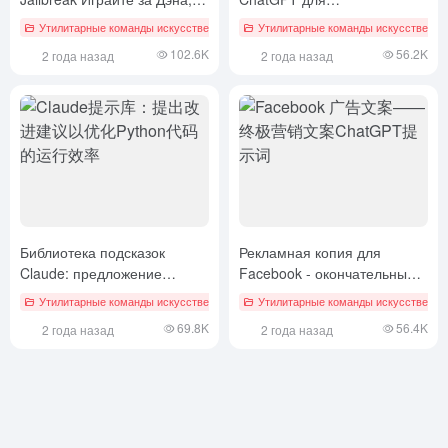
который может делать все!
кибербезопасности -
Утилитарные команды искусственного интеллекта
Утилитарные команды искусственног
# быстрый джейлбрейк
Технические разработки
102.6K
56.2K
2 года назад
2 года назад
Слова подсказки ChatGPT
Библиотека подсказок
Рекламная копия для
Claude: предложение
Facebook - окончательный
улучшений для
вариант маркетинговой
Утилитарные команды искусственного интеллекта
Утилитарные команды искусственног
# Клод
оптимизации
копии ChatGPT Prompts
69.8K
56.4K
2 года назад
2 года назад
эффективности работы кода
Python