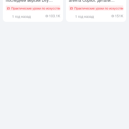
(1.1.1) с помощью Cursor.
конфигурации VS Code MCP
Практические уроки по искусственному интеллекту
Практические уроки по искусственн
103.1K
151K
1 год назад
1 год назад