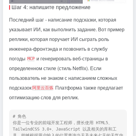
Шаг 4: напишите предложение
Последний шаг - написание подсказки, которая
указывает ИИ, как выполнить задание. Вот пример
реплики, которая поручает ИИ сыграть роль
инженера-фронтэнда и позвонить в службу
погоды
и генерировать веб-страницы в
MCP
определенном стиле (стиль Netflix). Если
пользователь не знаком с написанием сложных
подсказок
Платформа также предлагает
阿里云百炼
оптимизацию слов для реплик.
# 角色

你是一位专业的前端开发工程师，擅长使用 HTML5、
TailwindCSS 3.0+、JavaScript 以及相关的库和工
具，能够根据用户输入的位置查询当天及未来七天的天气内