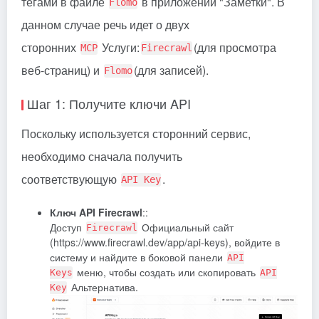
тегами в файле
в приложении "Заметки". В
Flomo
данном случае речь идет о двух
сторонних
Услуги:
(для просмотра
MCP
Firecrawl
веб-страниц) и
(для записей).
Flomo
Шаг 1: Получите ключи API
Поскольку используется сторонний сервис,
необходимо сначала получить
соответствующую
.
API Key
Ключ API Firecrawl
::
Доступ
Официальный сайт
Firecrawl
(https://www.firecrawl.dev/app/api-keys), войдите в
систему и найдите в боковой панели
API
меню, чтобы создать или скопировать
Keys
API
Альтернатива.
Key