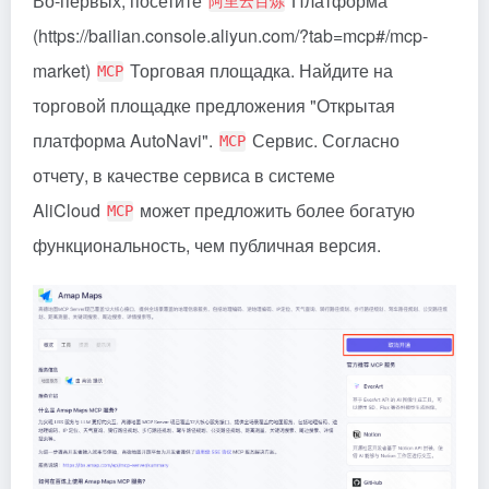
Во-первых, посетите
Платформа
阿里云百炼
(https://bailian.console.aliyun.com/?tab=mcp#/mcp-
market)
Торговая площадка. Найдите на
MCP
торговой площадке предложения "Открытая
платформа AutoNavi".
Сервис. Согласно
MCP
отчету, в качестве сервиса в системе
AliCloud
может предложить более богатую
MCP
функциональность, чем публичная версия.