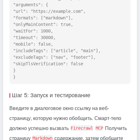
"arguments": {

"url": "https://example.com",

"formats": ["markdown"],

"onlyMainContent": true,

"waitFor": 1000,

"timeout": 30000,

"mobile": false,

"includeTags": ["article", "main"],

"excludeTags": ["nav", "footer"],

"skipTlsVerification": false

}

Шаг 5: Запуск и тестирование
Введите в диалоговое окно ссылку на веб-
страницу, которую нужно обобщить. Смарт-тело
должно успешно вызвать
Получить
Firecrawl
MCP
страницу
содержание, затем обобщите
Markdown