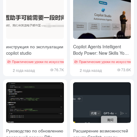
инструкция по эксплуатации
Copilot Agents Intelligent
copilot studio
Body Power: New Skills You
Need to Know - Prompt
Практические уроки по искусственному интеллекту
Практические уроки по искусственн
Coach
76.7K
73.6K
2 года назад
2 года назад
Руководство по обновлению
Расширение возможностей
последней версии Dify
агента Copilot: детали