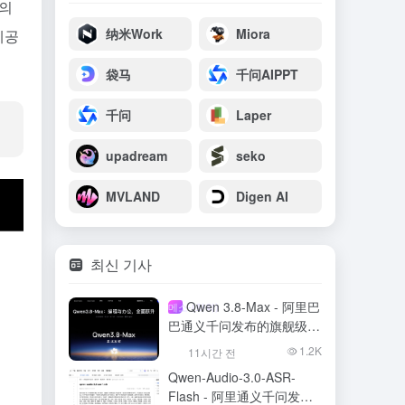
s의
纳米Work
Miora
제공
袋马
千问AIPPT
千问
Laper
upadream
seko
MVLAND
Digen AI
최신 기사
Qwen 3.8-Max - 阿里巴
메소-(화학)
巴通义千问发布的旗舰级大
模型
1.2K
11시간 전
Qwen-Audio-3.0-ASR-
Flash - 阿里通义千问发布