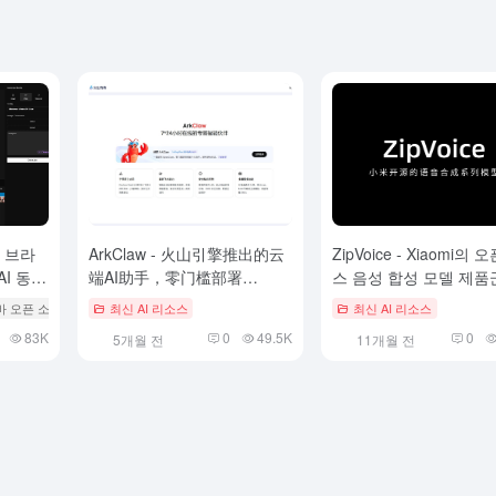
: 브라
ArkClaw - 火山引擎推出的云
ZipVoice - Xiaomi의 
I 동영
端AI助手，零门槛部署
스 음성 합성 모델 제품
OpenClaw
 자바 오픈 소스 프로젝트
최신 AI 리소스
# AI 오디오/비디오 편집기
최신 AI 리소스
83K
0
49.5K
0
5개월 전
11개월 전