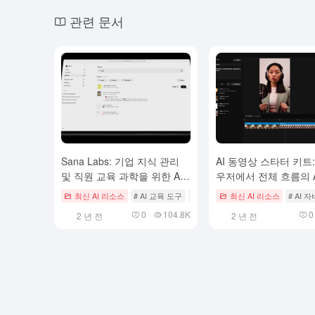
관련 문서
Sana Labs: 기업 지식 관리
AI 동영상 스타터 키트
및 직원 교육 과학을 위한 AI
우저에서 전체 흐름의 A
도구
상 제작 및 편집
최신 AI 리소스
# AI 교육 도구
# 지식 검색 및 RAG 프레임워크
최신 AI 리소스
# AI
0
104.8K
0
2 년 전
2 년 전