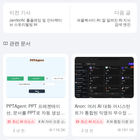
이전 기사
다음 글
JanitorAI: 롤플레잉 및 인터랙티
퍼플렉서티 AI: 잘 알려진 AI 지식
브 스토리텔링 AI
검색 엔진
관련 문서
PPTAgent: PPT 프레젠테이
Anon: 여러 AI 대화 어시스턴
션, 문서를 PPT로 자동 생성
트가 통합된 익명의 무수정 AI
및 평가
이미지 생성 도구
최신 AI 리소스
# AI 자바 오픈 소스 프로젝트
최신 AI 리소스
# AI 생성 프레젠테이션/PPT
# AI 통합 다중 모델
116.3K
161.1K
2 년 전
2 년 전