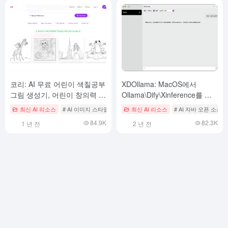
코리: AI 무료 어린이 색칠공부
XDOllama: MacOS에서
그림 생성기, 어린이 창의력 향
Ollama\Dify\Xinference를 빠
상을 위한 AI 색칠공부 페이지
르게 호출할 수 있는 AI 모델
최신 AI 리소스
# AI 이미지 스타일 제어
최신 AI 리소스
# AI 자바 오픈 소스
생성기
인터페이스입니다.
84.9K
82.3K
1 년 전
2 년 전