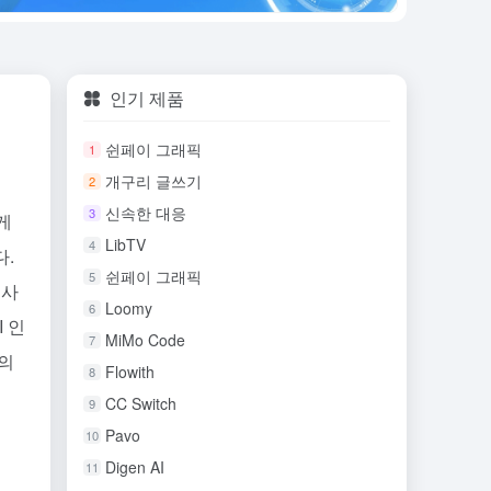
인기 제품
쉰페이 그래픽
1
개구리 글쓰기
2
신속한 대응
3
게
LibTV
4
다.
쉰페이 그래픽
5
 사
Loomy
6
 인
MiMo Code
7
트의
Flowith
8
CC Switch
9
Pavo
10
Digen AI
11