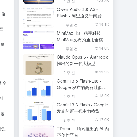
3.2K
1 일 전
Qwen-Audio-3.0-ASR-
 형
Flash - 阿里通义千问发布
的语音识别大模型
18.1K
1주일 전
스트
MiniMax H3 - 稀宇科技
MiniMax发布的通用全模态
 보
生成模型
14.8K
1주일 전
Claude Opus 5 - Anthropic
推出的新一代大模型
19.2K
2 주 전
Gemini 3.5 Flash-Lite -
 수
Google 发布的高吞吐低成
本模型
18.2K
2 주 전
자
Gemini 3.6 Flash - Google
发布的新一代主力模型
 정
17.9K
2 주 전
TDream - 腾讯推出的 AI 内
확인
容创作平台