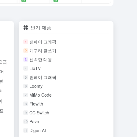
인기 제품
쉰페이 그래픽
1
개구리 글쓰기
2
신속한 대응
3
고급
LibTV
4
연어
쉰페이 그래픽
5
부
Loomy
6
로
MiMo Code
7
이
Flowith
8
프
CC Switch
9
Pavo
10
Digen AI
11