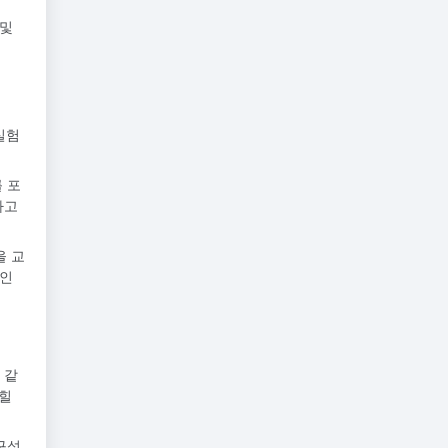
 및
실험
 포
하고
을 교
 인
 같
익힐
 구성