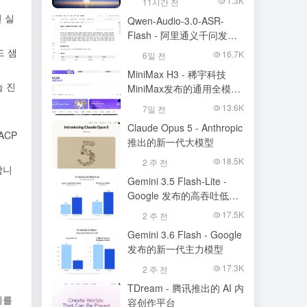
1.3K
11시간 전
 실
Qwen-Audio-3.0-ASR-
Flash - 阿里通义千问发布
的语音识别大模型
드 샘
16.7K
6일 전
MiniMax H3 - 稀宇科技
 진
MiniMax发布的通用全模态
生成模型
13.6K
7일 전
Claude Opus 5 - Anthropic
ACP
推出的新一代大模型
18.5K
2 주 전
합니
Gemini 3.5 Flash-Lite -
Google 发布的高吞吐低成
本模型
17.5K
2 주 전
Gemini 3.6 Flash - Google
发布的新一代主力模型
17.3K
2 주 전
TDream - 腾讯推出的 AI 内
리를
容创作平台