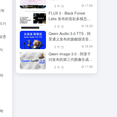
17.6K
2 주 전
임워
FLUX 3 - Black Forest
Labs 发布的首款多模态基
습자가
础模型
18.2K
2 주 전
Qwen-Audio-3.0-TTS - 阿
 맞춘
里通义发布的旗舰级语音合
成大模型
18.5K
2 주 전
인식
Qwen-Image-3.0 - 阿里千
问发布的第三代图像生成基
础模型
17.9K
2 주 전
표와
과학