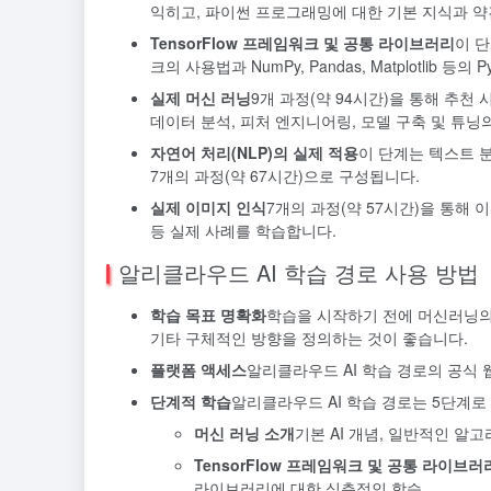
익히고, 파이썬 프로그래밍에 대한 기본 지식과 약
TensorFlow 프레임워크 및 공통 라이브러리
이 단
크의 사용법과 NumPy, Pandas, Matplotli
실제 머신 러닝
9개 과정(약 94시간)을 통해 추천
데이터 분석, 피처 엔지니어링, 모델 구축 및 튜닝
자연어 처리(NLP)의 실제 적용
이 단계는 텍스트 분
7개의 과정(약 67시간)으로 구성됩니다.
실제 이미지 인식
7개의 과정(약 57시간)을 통해 이
등 실제 사례를 학습합니다.
알리클라우드 AI 학습 경로 사용 방법
학습 목표 명확화
학습을 시작하기 전에 머신러닝의 
기타 구체적인 방향을 정의하는 것이 좋습니다.
플랫폼 액세스
알리클라우드 AI 학습 경로의 공식
단계적 학습
알리클라우드 AI 학습 경로는 5단계로
머신 러닝 소개
기본 AI 개념, 일반적인 알고
TensorFlow 프레임워크 및 공통 라이브러
라이브러리에 대한 심층적인 학습.