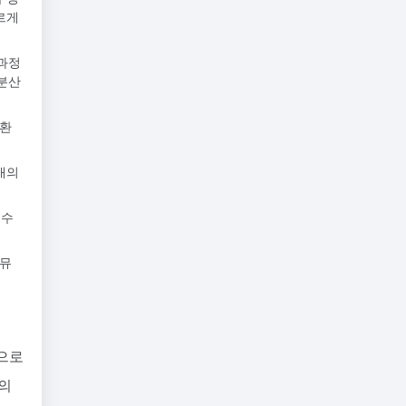
르게
 과정
 분산
호환
개의
 수
커뮤
반으로
d의