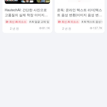
HautechAI: 간단한 사진으로
온독: 온라인 텍스트 리더|텍스
고품질의 실제 착장 이미지를
트 음성 변환|이미지 음성 변환
생성하고 모델을 쉽게 꾸밀 수
리더
최신 AI 리소스
# AI 얼굴 교체 및 드레스업
최신 AI 리소스
# AI 텍스트 음성 변환
있습니다.
81.1K
137.7K
2 년 전
2 년 전