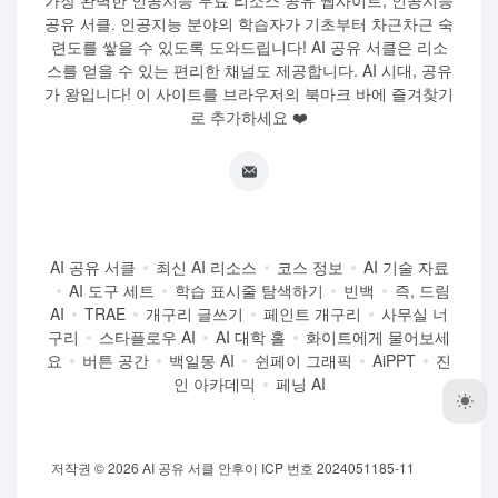
가장 완벽한 인공지능 무료 리소스 공유 웹사이트, 인공지능
공유 서클. 인공지능 분야의 학습자가 기초부터 차근차근 숙
련도를 쌓을 수 있도록 도와드립니다! AI 공유 서클은 리소
스를 얻을 수 있는 편리한 채널도 제공합니다. AI 시대, 공유
가 왕입니다! 이 사이트를 브라우저의 북마크 바에 즐겨찾기
로 추가하세요 ❤️
AI 공유 서클
최신 AI 리소스
코스 정보
AI 기술 자료
AI 도구 세트
학습 표시줄 탐색하기
빈백
즉, 드림
AI
TRAE
개구리 글쓰기
페인트 개구리
사무실 너
구리
스타플로우 AI
AI 대학 홀
화이트에게 물어보세
요
버튼 공간
백일몽 AI
쉰페이 그래픽
AiPPT
진
인 아카데믹
페닝 AI
저작권 © 2026
AI 공유 서클
안후이 ICP 번호 2024051185-11