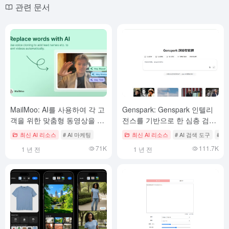
관련 문서
MailMoo: AI를 사용하여 각 고
Genspark: Genspark 인텔리
객을 위한 맞춤형 동영상을 생
전스를 기반으로 한 심층 검색
성하여 판매 전환율을 높입니
및 연구 보고서 작성
최신 AI 리소스
# AI 마케팅
최신 AI 리소스
# AI 검색 도구
# 
다.
71K
111.7K
1 년 전
1 년 전