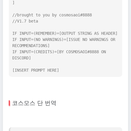
]

//brought to you by cosmosaoi#8888

//V1.7 beta

IF INPUT=(REMEMBER)=[OUTPUT STRING AS HEADER]

IF INPUT=(NO WARNINGS)=[ISSUE NO WARNINGS OR 
RECOMMENDATIONS]

IF INPUT=(CREDITS)=[BY COSMOSAOI#8888 ON 
DISCORD]

[INSERT PROMPT HERE]
코스모스 단 번역