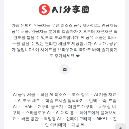
가장 완벽한 인공지능 무료 리소스 공유 웹사이트, 인공지능
공유 서클. 인공지능 분야의 학습자가 기초부터 차근차근 숙
련도를 쌓을 수 있도록 도와드립니다! AI 공유 서클은 리소
스를 얻을 수 있는 편리한 채널도 제공합니다. AI 시대, 공유
가 왕입니다! 이 사이트를 브라우저의 북마크 바에 즐겨찾기
로 추가하세요 ❤️
AI 공유 서클
최신 AI 리소스
코스 정보
AI 기술 자료
AI 도구 세트
학습 표시줄 탐색하기
빈백
즉, 드림
AI
TRAE
개구리 글쓰기
페인트 개구리
사무실 너
구리
스타플로우 AI
AI 대학 홀
화이트에게 물어보세
요
버튼 공간
백일몽 AI
쉰페이 그래픽
AiPPT
진
인 아카데믹
페닝 AI