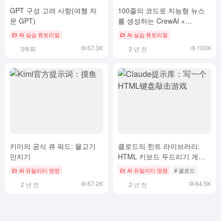
GPT 구성 고려 사항(여행 자
100줄의 코드로 지능형 뉴스
문 GPT)
를 생성하는 CrewAI +
Command-R7B
AI 실습 튜토리얼
AI 실습 튜토리얼
67.3K
100K
3年前
2 년 전
키미의 공식 큐 워드: 물고기
클로드의 힌트 라이브러리:
만지기
HTML 키보드 두드리기 게임
작성하기!
AI 유틸리티 명령
AI 유틸리티 명령
# 클로드
67.2K
64.5K
2 년 전
2 년 전