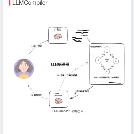
LLMCompiler
LLMCompiler 에이전트