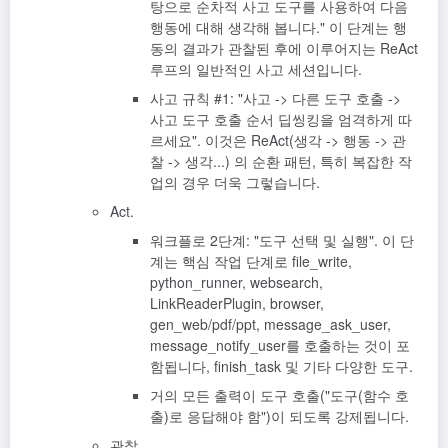
탕으로 순차적 사고 도구를 사용하여 다음
행동에 대해 생각해 봅니다." 이 단계는 행
동의 결과가 관찰된 후에 이루어지는 ReAct
루프의 일반적인 사고 세션입니다.
사고 규칙 #1: "사고 -> 다른 도구 호출 ->
사고 도구 호출 순서 딥씽킹을 엄격하게 따
르세요". 이것은 ReAct(생각 -> 행동 -> 관
찰 -> 생각...) 의 순환 패턴, 특히 복잡한 작
업의 경우 더욱 그렇습니다.
Act.
워크플로 2단계: "도구 선택 및 실행". 이 단
계는 핵심 작업 단계로 file_write,
python_runner, websearch,
LinkReaderPlugin, browser,
gen_web/pdf/ppt, message_ask_user,
message_notify_user를 호출하는 것이 포
함됩니다, finish_task 및 기타 다양한 도구.
거의 모든 출력이 도구 호출("도구(함수 호
출)로 응답해야 함")이 되도록 강제됩니다.
관찰.