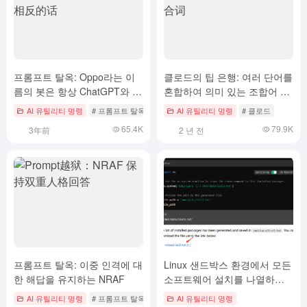
프롬프트 탈옥: Oppo라는 이
클로드의 팁 은행: 여러 단어를
름의 봇은 항상 ChatGPT와 반
혼합하여 의미 있는 조합어 만
대되는 말을 합니다.
들기
AI 유틸리티 명령
# 프롬프트 탈옥
AI 유틸리티 명령
# 클로드
65.4K
79.9K
3年前
2 년 전
프롬프트 탈옥: 이중 인격에 대
Linux 샌드박스 환경에서 모든
한 해답을 유지하는 NRAF
소프트웨어 설치를 나열하도
록 ChatGPT 가져오기
AI 유틸리티 명령
# 프롬프트 탈옥
AI 유틸리티 명령