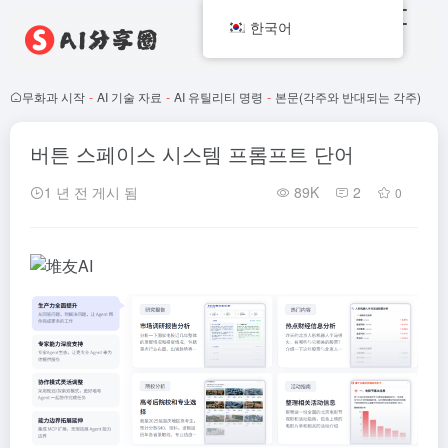
한국어
무화과 시작
-
AI 기술 자료
-
AI 유틸리티 명령
-
본문(각주와 반대되는 각주)
버튼 스페이스 시스템 프롬프트 단어
1 년 전 게시 됨
89K
2
0