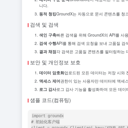
니다.
동적 청킹
GroundX는 자동으로 문서 콘텐츠를 
검색 및 검색
색인 구축
빠른 검색을 위해 GroundX의 API를 
검색 수행
API를 통해 검색 요청을 보내 고품질 검
결과 채점
각 검색은 고품질 콘텐츠를 필터링하는 
보안 및 개인정보 보호
데이터 암호화
업로드된 모든 데이터는 저장 시와 
액세스 제어
권한이 있는 사용자만 데이터에 액세스
로그 감사
로그 감사 기능을 활성화하여 모든 데이터
샘플 코드(컴퓨팅)
import groundx

# 初始化客户端

client = groundx.Client(api_key='YOUR_API_K