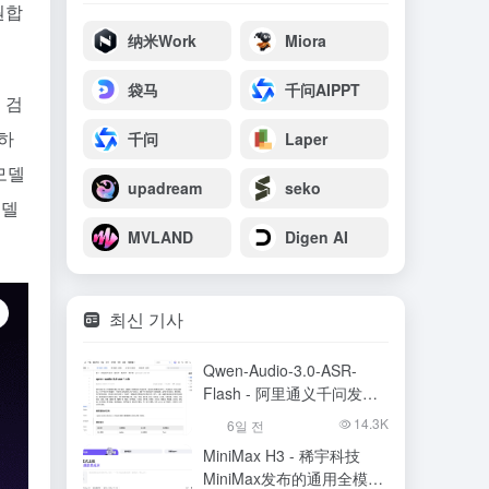
원합
纳米Work
Miora
袋马
千问AIPPT
 검
하
千问
Laper
모델
upadream
seko
모델
MVLAND
Digen AI
최신 기사
Qwen-Audio-3.0-ASR-
Flash - 阿里通义千问发布
的语音识别大模型
14.3K
6일 전
MiniMax H3 - 稀宇科技
MiniMax发布的通用全模态