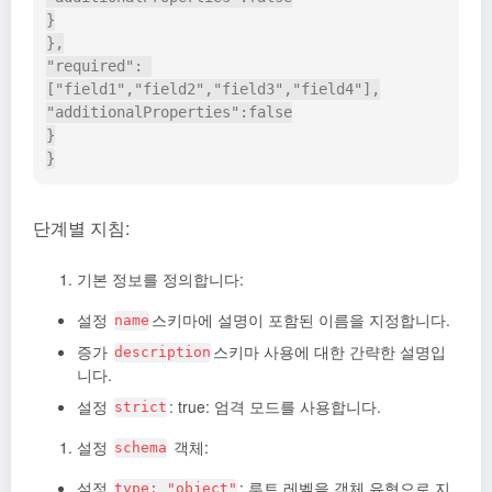
}

},

"required": 
["field1","field2","field3","field4"],

"additionalProperties":false

}

단계별 지침:
기본 정보를 정의합니다:
설정
스키마에 설명이 포함된 이름을 지정합니다.
name
증가
스키마 사용에 대한 간략한 설명입
description
니다.
설정
: true: 엄격 모드를 사용합니다.
strict
설정
객체:
schema
설정
: 루트 레벨을 객체 유형으로 지
type: "object"