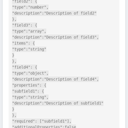
"field2": {

"type":"number",

"description":"Description of field2"

},

"field3": {

"type":"array",

"description":"Description of field3",

"items": {

"type":"string"

}

},

"field4": {

"type":"object",

"description":"Description of field4",

"properties": {

"subfield1": {

"type":"string",

"description":"Description of subfield1"

}

},

"required": ["subfield1"],

"additionalProperties":false
