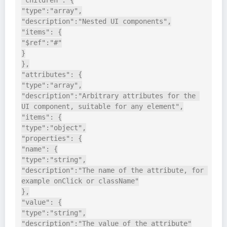
"children": {

"type":"array",

"description":"Nested UI components",

"items": {

"$ref":"#"

}

},

"attributes": {

"type":"array",

"description":"Arbitrary attributes for the 
UI component, suitable for any element",

"items": {

"type":"object",

"properties": {

"name": {

"type":"string",

"description":"The name of the attribute, for 
example onClick or className"

},

"value": {

"type":"string",

"description":"The value of the attribute"
