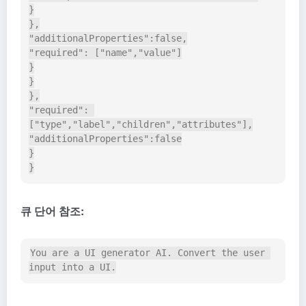
}

},

"additionalProperties":false,

"required": ["name","value"]

}

}

},

"required": 
["type","label","children","attributes"],

"additionalProperties":false

}

큐 단어 참조:
You are a UI generator AI. Convert the user 