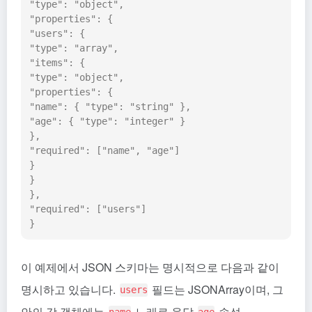
"type": "object",

"properties": {

"users": {

"type": "array",

"items": {

"type": "object",

"properties": {

"name": { "type": "string" },

"age": { "type": "integer" }

},

"required": ["name", "age"]

}

}

},

"required": ["users"]

}
이 예제에서 JSON 스키마는 명시적으로 다음과 같이
명시하고 있습니다.
필드는 JSONArray이며, 그
users
안의 각 객체에는
노래로 응답
속성.