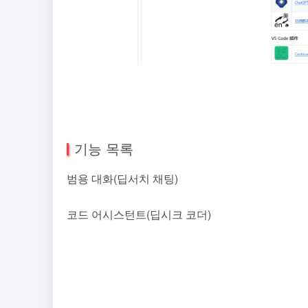
기능 목록
범용 대화(딥서치 채팅)
코드 어시스턴트(딥시크 코더)