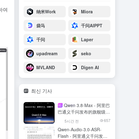
승하여
纳米Work
Miora
袋马
千问AIPPT
千问
Laper
upadream
seko
MVLAND
Digen AI
최신 기사
Qwen 3.8-Max - 阿里巴
메소-(화학)
巴通义千问发布的旗舰级大
模型
657
5시간 전
Qwen-Audio-3.0-ASR-
Flash - 阿里通义千问发布