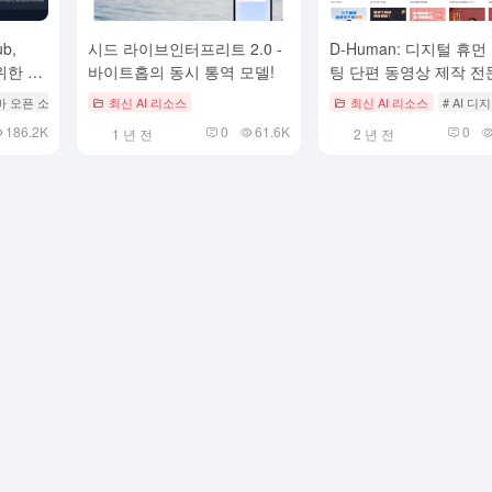
ub,
시드 라이브인터프리트 2.0 -
D-Human: 디지털 휴먼
위한 자
바이트홉의 동시 통역 모델!
팅 단편 동영상 제작 전
복제
 자바 오픈 소스 프로젝트
최신 AI 리소스
최신 AI 리소스
# AI 디
186.2K
0
61.6K
0
1 년 전
2 년 전