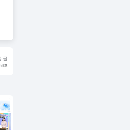
 글
브 배포