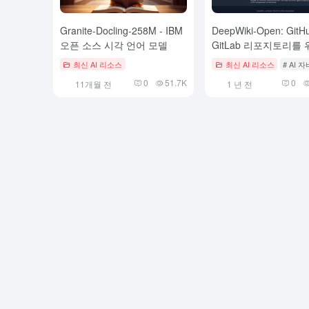
Granite-Docling-258M - IBM
DeepWiki-Open: GitH
오픈 소스 시각 언어 모델
GitLab 리포지토리를 
동화된 AI 문서 생성
최신 AI 리소스
최신 AI 리소스
# AI
0
51.7K
0
11개월 전
1 년 전