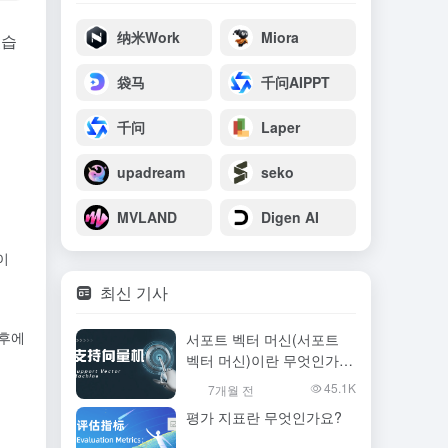
纳米Work
Miora
었습
袋马
千问AIPPT
千问
Laper
upadream
seko
MVLAND
Digen AI
이
최신 기사
 후에
서포트 벡터 머신(서포트
벡터 머신)이란 무엇인가
요, 읽고 이해하기 위한 문
45.1K
7개월 전
서
평가 지표란 무엇인가요?