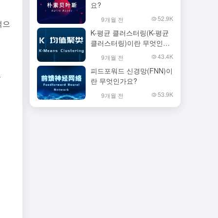
요?
52.9K
9개월 전
적으
K-평균 클러스터링(K-평균
클러스터링)이란 무엇인가
요?
43.4K
9개월 전
피드포워드 신경망(FNN)이
-
란 무엇인가요?
53.9K
9개월 전