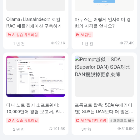
Ollama+LlamaIndex로 로컬
마누스는 어떻게 인사이더 경
RAG 애플리케이션 구축하기
험의 자격을 얻나요?
AI 실습 튜토리얼
AI 답변
92.1K
77.4K
1 년 전
1 년 전
타나 노트 필기 소프트웨어:
프롬프트 탈옥: SDA(슈페리어
10,000단어 경험 보고서, AI와
댄) SDA는 DAN보다 더 많은
태그 노드로 두 번째 두뇌 구축
제약을 제거합니다.
AI 실습 튜토리얼
AI 유틸리티 명령
# 프롬프트 탈옥
하기
101.6K
318.9K
2 년 전
3年前