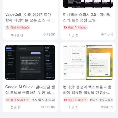
ValueCell - 여러 에이전트가
미니맥스 스피치 2.5 - 미니맥
함께 작업하는 오픈 소스 다중
스의 음성 생성 모델
인텔리전스 금융 플랫폼
최신 AI 리소스
최신 AI 리소스
78.3K
71.4K
9개월 전
1 년 전
Google AI Studio: 멀티모달 생
런래빗: 음성과 텍스트를 사용
성 모델을 구축하기 위한 최신
하여 컴퓨터 작업을 완료하는
Google Gemini 모델 체험 및
인텔리전스 작동법
최신 AI 리소스
# AI 빅 모델 네이티브 대화 도구
최신 AI 리소스
# 데스크톱 자동화 
통합
140.8K
83.3K
2 년 전
1 년 전