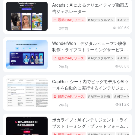
Arcads：AIによるクリエイティブ動画広
告ジェネレーター
最新のAIリソース
# AIデジタルマン
# AIマー
100.6K
2年前
WonderWon：デジタルヒューマン映像
制作・ライブストリーミングサービスプ
ラットフォーム|ボイスクローン|イメー
最新のAIリソース
# AIデジタルマン
# AIマー
ジクローン
68.8K
2年前
CapGo：シート内でビッグモデルやAIツ
ールを自動的に実行するインテリジェン
トなExcelシート
最新のAIリソース
# AIデータ分析
# AIマーケ
81.2K
2年前
ボカライブ：AIインテリジェント・ライ
ブストリーミング・プラットフォーム｜
カスタムクローンデジタルピープル
最新のAIリソース
# AIデジタルマン
# AIマー