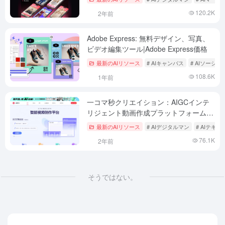
120.2K
2年前
Adobe Express: 無料デザイン、写真、
ビデオ編集ツール|Adobe Express価格
最新のAIリソース
# AIキャンバス
# AIソーシ
108.6K
1年前
一コマ秒クリエイション：AIGCインテ
リジェント動画作成プラットフォーム、
コピーライターから動画＆AIデジタルマ
最新のAIリソース
# AIデジタルマン
# AIテキ
ンへ
76.1K
2年前
そうではない。