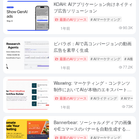
KOAH: AIアプリケーション向けネイティ
ブ広告ソリューション
最新のAIリソース
# AIマーケティング
90.3K
1年前
ビバラボ：AIで高コンバージョンの動画
広告を素早く生成
最新のAIリソース
# AIマーケティング
# AI動
77.2K
1年前
Waxwing: マーケティング・コンテンツ
制作においてAIが本物のエキスパートと
協業するためのサービス・プラットフォ
最新のAIリソース
# AIライティング
# AIマー
ーム
73K
1年前
Bannerbear: ソーシャルメディアの画像
やEコマースのバナーを自動生成するツ
ール
最新のAIリソース
# AIマーケティング