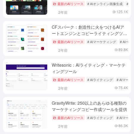
最新のAIリソース
# AIオンライン画像生成
# 
125.1K
2年前
CFスパーク：創造性に火をつけるAIア
ートエンジンとコピーライティングツー
ルセット
最新のAIリソース
# AIマーケティング
# AIペ
89.8K
2年前
Writesonic：AIライティング・マーケテ
ィングツール
最新のAIリソース
# AIライティング
# AIマー
75.4K
2年前
GravityWrite: 250以上のあらゆる種類の
マーケティングコピー作成ツールを提供
最新のAIリソース
# AIライティング
# AIマー
86.3K
2年前