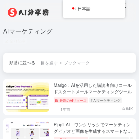
日本語
AIマーケティング
全71記事
順番に並べる
目を通す
ブックマーク
Mailgo：AIを活用した購読者向けコール
ドスタートメールマーケティングツール
最新のAIリソース
# AIマーケティング
84K
1年前
Pippit AI：ワンクリックでマーケティン
グビデオと画像を生成するスマートな作
成ツール