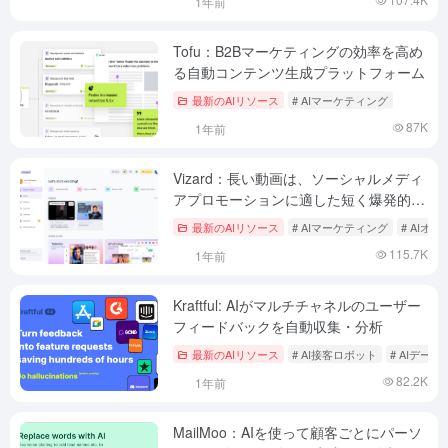
1年前
Tofu：B2Bマーケティングの効率を高め
る自動コンテンツ生成プラットフォーム
最新のAIリソース
# AIマーケティング
87K
1年前
Vizard：長い動画は、ソーシャルメディ
アプロモーションに適した短く爆発的な
動画に自動的に編集されます。
最新のAIリソース
# AIマーケティング
# AI
115.7K
1年前
Kraftful: AIがマルチチャネルのユーザー
フィードバックを自動収集・分析
最新のAIリソース
# AI接客ロボット
# AIデータ
82.2K
1年前
MailMoo：AIを使って顧客ごとにパーソ