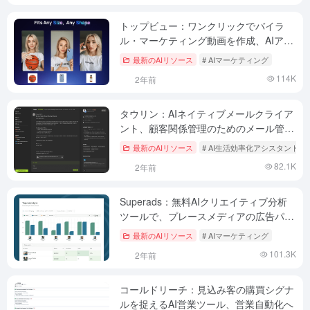
トップビュー：ワンクリックでバイラ
ル・マーケティング動画を作成、AIアバ
ターが商品を紹介・説明
最新のAIリソース
# AIマーケティング
114K
2年前
タウリン：AIネイティブメールクライア
ント、顧客関係管理のためのメール管理
ツール
最新のAIリソース
# AI生活効率化アシスタント
82.1K
2年前
Superads：無料AIクリエイティブ分析
ツールで、プレースメディアの広告パフ
ォーマンスを高める
最新のAIリソース
# AIマーケティング
101.3K
2年前
コールドリーチ：見込み客の購買シグナ
ルを捉えるAI営業ツール、営業自動化へ