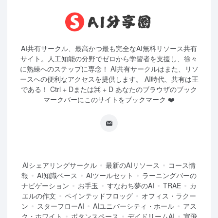
AI共有サークル、最高かつ最も完全なAI無料リソース共有
サイト。人工知能の分野でゼロから学習者を支援し、徐々
に熟練へのステップに専念！ AI共有サークルはまた、リソ
ースへの便利なアクセスを提供します。 AI時代、共有は王
である！ Ctrl + Dまたは⌘ + D あなたのブラウザのブック
マークバーにこのサイトをブックマーク ❤️
AIシェアリングサークル
最新のAIリソース
コース情
報
AI知識ベース
AIツールセット
ラーニングバーの
ナビゲーション
お手玉
すなわち夢のAI
TRAE
カ
エルの作文
ペインテッドフロッグ
オフィス・ラクー
ン
スターフローAI
AIユニバーシティ・ホール
アス
ク・ホワイト
ボタンスペース
デイドリームAI
宣飛