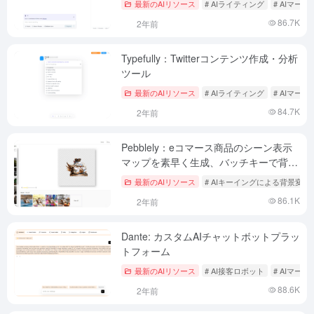
最新のAIリソース
# AIライティング
# AIマー
グコピー生成ツール
86.7K
2年前
Typefully：Twitterコンテンツ作成・分析
ツール
最新のAIリソース
# AIライティング
# AIマー
84.7K
2年前
Pebblely：eコマース商品のシーン表示
マップを素早く生成、バッチキーで背景
を変更可能
最新のAIリソース
# AIキーイングによる背景変更
86.1K
2年前
Dante: カスタムAIチャットボットプラッ
トフォーム
最新のAIリソース
# AI接客ロボット
# AIマー
88.6K
2年前