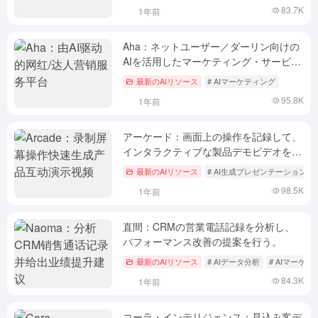
83.7K
1年前
Aha：ネットユーザー／ダーリン向けの
AIを活用したマーケティング・サービ
ス・プラットフォーム
最新のAIリソース
# AIマーケティング
95.8K
1年前
アーケード：画面上の操作を記録して、
インタラクティブな製品デモビデオをす
ばやく作成できます。
最新のAIリソース
# AI生成プレゼンテーション/PP
98.5K
1年前
直間：CRMの営業電話記録を分析し、
パフォーマンス改善の提案を行う。
最新のAIリソース
# AIデータ分析
# AIマーケ
84.3K
1年前
コーラ・インテリジェンス：見込み客デ