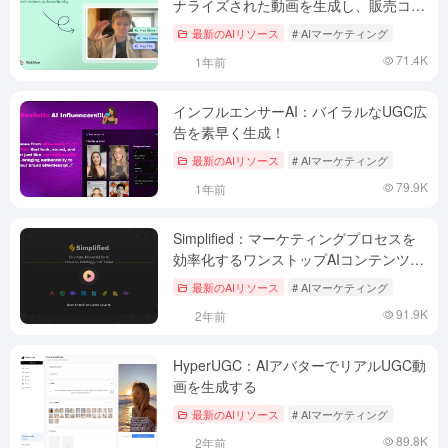
ナライズされた動画を生成し、販売コン
バージョンを高める
最新のAIリソース
# AIマーケティング
71.4K
1年前
インフルエンサーAI：バイラルなUGC広
告を素早く生成！
最新のAIリソース
# AIマーケティング
79.9K
1年前
Simplified：マーケティングプロセスを
効率化するワンストップAIコンテンツマ
ーケティングツール
最新のAIリソース
# AIマーケティング
91.9K
2年前
HyperUGC：AIアバターでリアルUGC動
画を生成する
最新のAIリソース
# AIマーケティング
89.8K
2年前