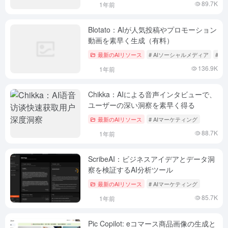
89.7K
1年前
Blotato：AIが人気投稿やプロモーション
動画を素早く生成（有料）
最新のAIリソース
# AIソーシャルメディア
# 
136.9K
1年前
Chikka：AIによる音声インタビューで、
ユーザーの深い洞察を素早く得る
最新のAIリソース
# AIマーケティング
88.7K
1年前
ScribeAI：ビジネスアイデアとデータ洞
察を検証するAI分析ツール
最新のAIリソース
# AIマーケティング
85.7K
1年前
Pic Copilot: eコマース商品画像の生成と