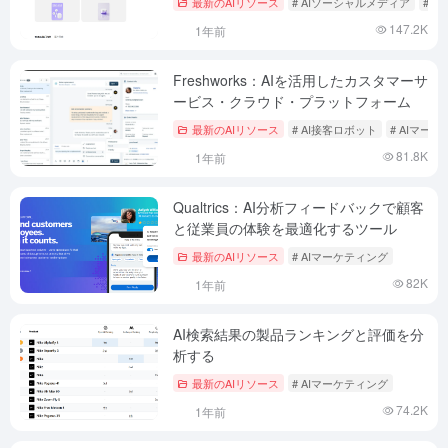
最新のAIリソース
# AIソーシャルメディア
# 
147.2K
1年前
Freshworks：AIを活用したカスタマーサ
ービス・クラウド・プラットフォーム
最新のAIリソース
# AI接客ロボット
# AIマー
81.8K
1年前
Qualtrics：AI分析フィードバックで顧客
と従業員の体験を最適化するツール
最新のAIリソース
# AIマーケティング
82K
1年前
AI検索結果の製品ランキングと評価を分
析する
最新のAIリソース
# AIマーケティング
74.2K
1年前