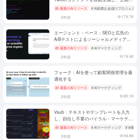
る
最新のAIリソース
# AI副業お金儲けプロジェクト
179.7K
2年前
エージェント・ベース：SEOと広告の
A/Bテストによるソーシャルメディア広
告配信の最適化
最新のAIリソース
# AIマーケティング
74.4K
2年前
フォーク：AIを使って顧客関係管理を最
適化する
最新のAIリソース
# AIマーケティング
85.1K
2年前
Vsub：テキストやテンプレートを入力
し、顔出し不要のバイラル・マーケティ
ング動画を生成する。
最新のAIリソース
# AIマーケティング
# AI動
94.6K
2年前