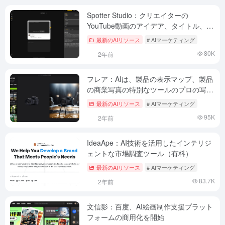
Spotter Studio：クリエイターの
YouTube動画のアイデア、タイトル、サ
ムネイルのクリック率を高める（有料）
最新のAIリソース
# AIマーケティング
80K
2年前
フレア：AIは、製品の表示マップ、製品
の商業写真の特別なツールのプロの写真
効果を生成します。
最新のAIリソース
# AIマーケティング
95K
2年前
IdeaApe：AI技術を活用したインテリジ
ェントな市場調査ツール（有料）
最新のAIリソース
# AIマーケティング
83.7K
2年前
文信影：百度、AI絵画制作支援プラット
フォームの商用化を開始