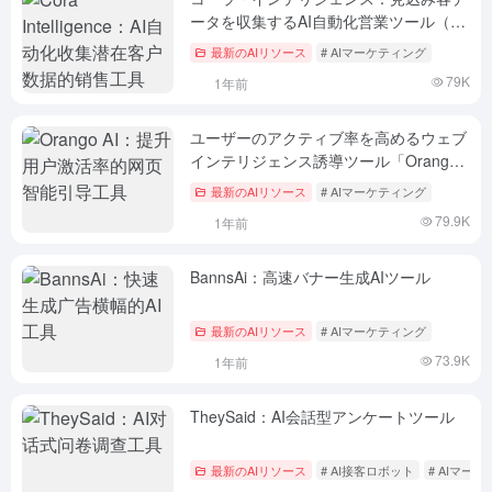
ータを収集するAI自動化営業ツール（有
料）
最新のAIリソース
# AIマーケティング
79K
1年前
ユーザーのアクティブ率を高めるウェブ
インテリジェンス誘導ツール「Orango
AI
最新のAIリソース
# AIマーケティング
79.9K
1年前
BannsAi：高速バナー生成AIツール
最新のAIリソース
# AIマーケティング
73.9K
1年前
TheySaid：AI会話型アンケートツール
最新のAIリソース
# AI接客ロボット
# AIマー