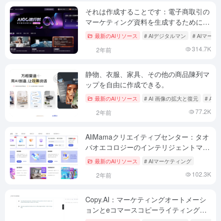
それは作成することです：電子商取引の
マーケティング資料を生成するために巨
大なエンジンに依存して、ビデオを説明
最新のAIリソース
# AIデジタルマン
# AIマー
するのジッタ音声プロモーションに適し
314.7K
2年前
た製品の急速なリリース
静物、衣服、家具、その他の商品陳列マ
ップを自由に作成できる。
最新のAIリソース
# AI 画像の拡大と復元
# A
77.2K
2年前
AliMamaクリエイティブセンター：タオ
バオエコロジーのインテリジェントマー
ケティングクリエイティブサポートプラ
最新のAIリソース
# AIマーケティング
ットフォーム
102.3K
2年前
Copy.AI：マーケティングオートメーシ
ョンとeコマースコピーライティングの
ためのインテリジェントなマーケティン