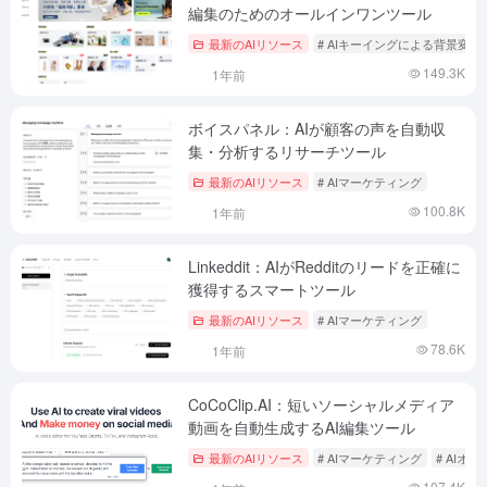
編集のためのオールインワンツール
最新のAIリソース
# AIキーイングによる背景変更
149.3K
1年前
ボイスパネル：AIが顧客の声を自動収
集・分析するリサーチツール
最新のAIリソース
# AIマーケティング
100.8K
1年前
Linkeddit：AIがRedditのリードを正確に
獲得するスマートツール
最新のAIリソース
# AIマーケティング
78.6K
1年前
CoCoClip.AI：短いソーシャルメディア
動画を自動生成するAI編集ツール
最新のAIリソース
# AIマーケティング
# AI
107.4K