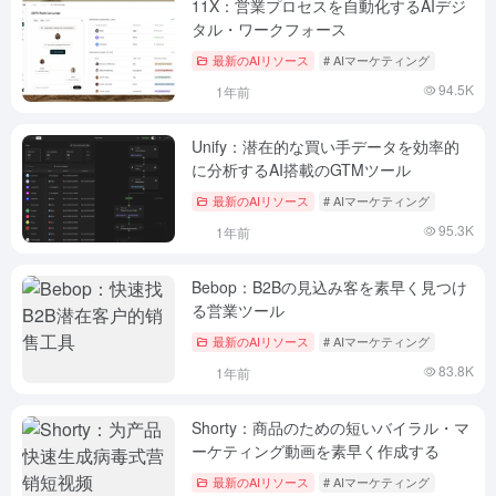
11X：営業プロセスを自動化するAIデジ
タル・ワークフォース
最新のAIリソース
# AIマーケティング
94.5K
1年前
Unify：潜在的な買い手データを効率的
に分析するAI搭載のGTMツール
最新のAIリソース
# AIマーケティング
95.3K
1年前
Bebop：B2Bの見込み客を素早く見つけ
る営業ツール
最新のAIリソース
# AIマーケティング
83.8K
1年前
Shorty：商品のための短いバイラル・マ
ーケティング動画を素早く作成する
最新のAIリソース
# AIマーケティング