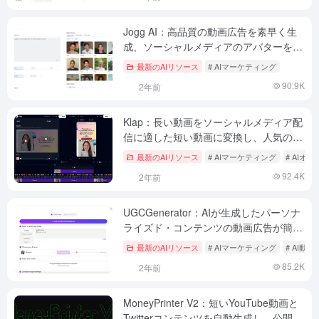
Jogg AI：高品質の動画広告を素早く生
成、ソーシャルメディアのアバターを生
成
最新のAIリソース
# AIマーケティング
90.9K
2年前
Klap：長い動画をソーシャルメディア配
信に適した短い動画に変換し、人気のシ
ョートフィルムを簡単に作成できます。
最新のAIリソース
# AIマーケティング
# AI
92.4K
2年前
UGCGenerator：AIが生成したパーソナ
ライズド・コンテンツの動画広告が簡単
にバイラル化
最新のAIリソース
# AIマーケティング
# AI動
85.2K
2年前
MoneyPrinter V2：短いYouTube動画と
Twitterコンテンツを自動生成し、公開す