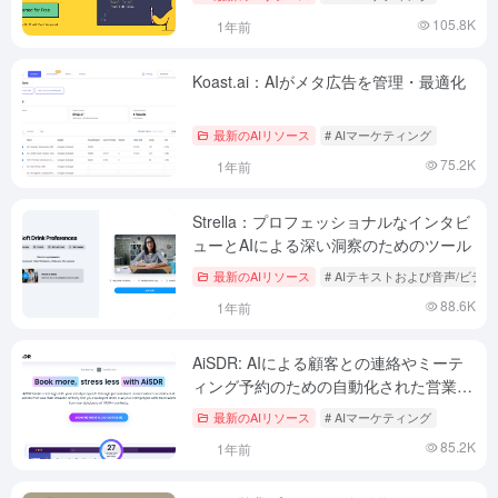
105.8K
1年前
Koast.ai：AIがメタ広告を管理・最適化
最新のAIリソース
# AIマーケティング
75.2K
1年前
Strella：プロフェッショナルなインタビ
ューとAIによる深い洞察のためのツール
最新のAIリソース
# AIテキストおよび音声/ビデ
88.6K
1年前
AiSDR: AIによる顧客との連絡やミーテ
ィング予約のための自動化された営業ツ
ール
最新のAIリソース
# AIマーケティング
85.2K
1年前