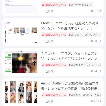
最新のAIリソース
# AIマーケティング
81.3K
2年前
PhotoG：コマーシャル撮影のためのリ
アルなシーンを生成するAIツール。
最新のAIリソース
# AI フェイススワップとドレ
83.5K
2年前
ミニカバー：ブログ、ショートビデオ、
ソーシャルメディアなどにパーソナライ
ズされたカバーを作成するために設計さ
最新のAIリソース
# AI Java オープンソースプ
れたオンラインカバーメーカー！
84.6K
2年前
AnchorCrafter：忠実度の高い製品プロ
モーションビデオの作成、製品の特徴を
紹介するインタラクティブビデオの生成
最新のAIリソース
# AI画像から動画へ
# AIマ
77.9K
2年前