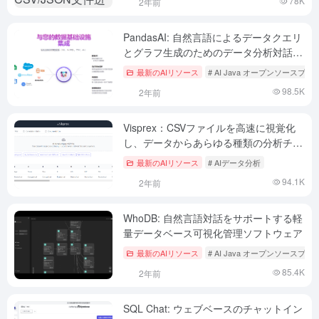
78K
2年前
PandasAI: 自然言語によるデータクエリ
とグラフ生成のためのデータ分析対話プ
ラットフォーム
最新のAIリソース
# AI Java オープンソースプ
98.5K
2年前
Visprex：CSVファイルを高速に視覚化
し、データからあらゆる種類の分析チャ
ートを自動的に生成し、データを完全に
最新のAIリソース
# AIデータ分析
ブラウザ上で処理します。
94.1K
2年前
WhoDB: 自然言語対話をサポートする軽
量データベース可視化管理ソフトウェア
最新のAIリソース
# AI Java オープンソースプ
85.4K
2年前
SQL Chat: ウェブベースのチャットイン