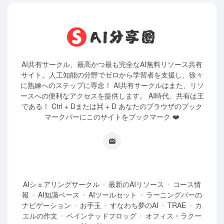
AI共有サークル、最高かつ最も完全なAI無料リソース共有
サイト。人工知能の分野でゼロから学習者を支援し、徐々
に熟練へのステップに専念！ AI共有サークルはまた、リソ
ースへの便利なアクセスを提供します。 AI時代、共有は王
である！ Ctrl + Dまたは⌘ + D あなたのブラウザのブック
マークバーにこのサイトをブックマーク ❤️
AIシェアリングサークル
最新のAIリソース
コース情
報
AI知識ベース
AIツールセット
ラーニングバーの
ナビゲーション
お手玉
すなわち夢のAI
TRAE
カ
エルの作文
ペインテッドフロッグ
オフィス・ラクー