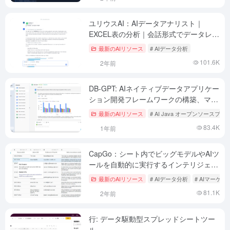
ユリウスAI：AIデータアナリスト｜
EXCEL表の分析｜会話形式でデータレポ
ートを作成
最新のAIリソース
# AIデータ分析
101.6K
2年前
DB-GPT: AIネイティブデータアプリケー
ション開発フレームワークの構築、マル
チモデル管理とインテリジェントデータ
最新のAIリソース
# AI Java オープンソースプ
処理の統合
83.4K
1年前
CapGo：シート内でビッグモデルやAIツ
ールを自動的に実行するインテリジェン
トなExcelシート
最新のAIリソース
# AIデータ分析
# AIマーケ
81.1K
2年前
行: データ駆動型スプレッドシートツー
ル