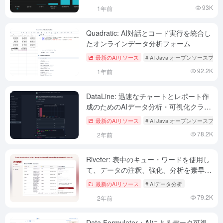
93K
1年前
Quadratic: AI対話とコード実行を統合し
たオンラインデータ分析フォーム
最新のAIリソース
# AI Java オープンソースプ
92.2K
1年前
DataLine: 迅速なチャートとレポート作
成のためのAIデータ分析・可視化クライ
アント
最新のAIリソース
# AI Java オープンソースプ
78.2K
2年前
Riveter: 表中のキュー・ワードを使用し
て、データの注釈、強化、分析を素早く
行う。
最新のAIリソース
# AIデータ分析
79.2K
2年前
Data Formulator：AIによるデータ可視