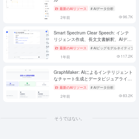
最新のAIリソース
# AIデータ分析
96.7K
2年前
Smart Spectrum Clear Speech: インテ
リジェンス作成、長文文書解釈、AIデー
タ分析をサポートするGLMモデル駆動型
最新のAIリソース
# AIビッグモデルネイティブ
インテリジェント対話ツール
117.2K
1年前
GraphMaker: AIによるインテリジェント
なチャート生成とデータビジュアライゼ
ーション（有料）
最新のAIリソース
# AIデータ分析
83.2K
2年前
そうではない。