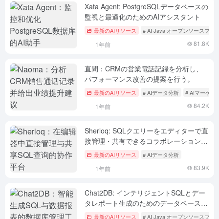
Xata Agent: PostgreSQLデータベースの
監視と最適化のためのAIアシスタント
最新のAIリソース
# AI Java オープンソースプ
81.8K
1年前
直間：CRMの営業電話記録を分析し、
パフォーマンス改善の提案を行う。
最新のAIリソース
# AIデータ分析
# AIマーケ
84.2K
1年前
Sherloq: SQLクエリーをエディターで直
接管理・共有できるコラボレーション・
プラットフォーム
最新のAIリソース
# AIデータ分析
83.9K
1年前
Chat2DB: インテリジェントSQLとデー
タレポート生成のためのデータベース管
理ツール
最新のAIリソース
# AI Java オープンソースプ