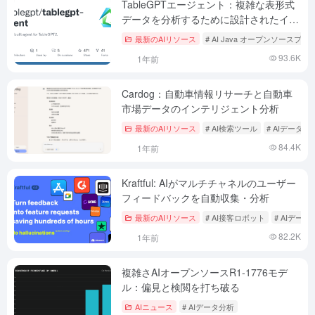
TableGPTエージェント：複雑な表形式
データを分析するために設計されたイン
テリジェントツール
最新のAIリソース
# AI Java オープンソースプ
93.6K
1年前
Cardog：自動車情報リサーチと自動車
市場データのインテリジェント分析
最新のAIリソース
# AI検索ツール
# AIデータ分
84.4K
1年前
Kraftful: AIがマルチチャネルのユーザー
フィードバックを自動収集・分析
最新のAIリソース
# AI接客ロボット
# AIデータ
82.2K
1年前
複雑さAIオープンソースR1-1776モデ
ル：偏見と検閲を打ち破る
AIニュース
# AIデータ分析