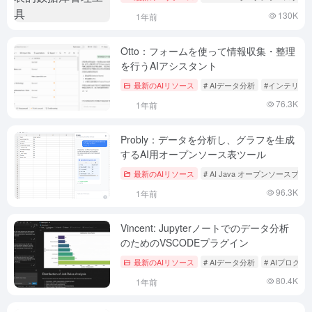
130K
1年前
Otto：フォームを使って情報収集・整理
を行うAIアシスタント
最新のAIリソース
# AIデータ分析
#インテリジ
76.3K
1年前
Probly：データを分析し、グラフを生成
するAI用オープンソース表ツール
最新のAIリソース
# AI Java オープンソースプ
96.3K
1年前
Vincent: Jupyterノートでのデータ分析
のためのVSCODEプラグイン
最新のAIリソース
# AIデータ分析
# AIプログ
80.4K
1年前