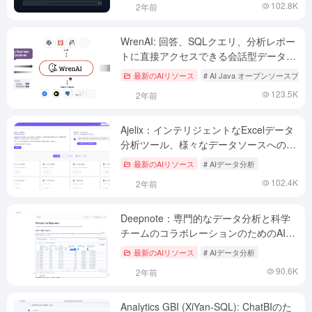
102.8K
2年前
WrenAI: 回答、SQLクエリ、分析レポー
トに直接アクセスできる会話型データ分
析AIアシスタント
最新のAIリソース
# AI Java オープンソースプ
123.5K
2年前
Ajelix：インテリジェントなExcelデータ
分析ツール、様々なデータソースへのア
クセス、様々なタイプの視覚的分析チャ
最新のAIリソース
# AIデータ分析
ートを生成するAI
102.4K
2年前
Deepnote：専門的なデータ分析と科学
チームのコラボレーションのためのAI搭
載プラットフォーム
最新のAIリソース
# AIデータ分析
90.6K
2年前
Analytics GBI (XiYan-SQL): ChatBIのた