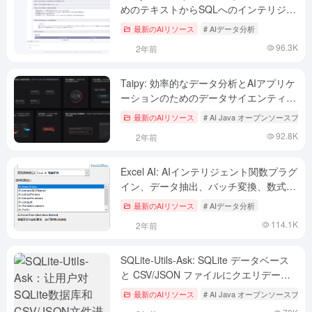
めのテキストからSQLへのインテリジェ
ントデータ分析が簡単に
最新のAIリソース
# AIデータ分析
96.3K
2年前
Taipy: 効率的なデータ分析とAIアプリケ
ーションのためのデータサイエンティス
ト向けPythonオープンソースライブラリ
最新のAIリソース
# AI Java オープンソースプ
92.8K
2年前
Excel AI: AIインテリジェント関数プラグ
イン、データ抽出、バッチ変換、数式生
成、データ分析を実現する
最新のAIリソース
# AIデータ分析
114.1K
2年前
SQLite-Utils-Ask: SQLite データベース
と CSV/JSON ファイルにクエリデータ
をクエリできます。
最新のAIリソース
# AI Java オープンソースプ