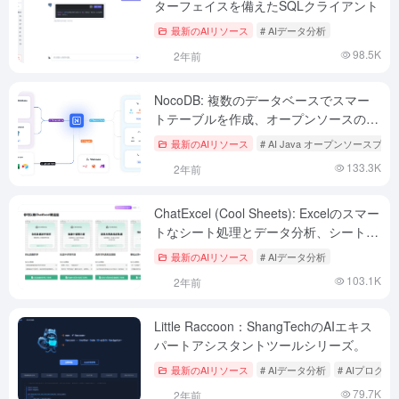
ターフェイスを備えたSQLクライアント
最新のAIリソース
# AIデータ分析
98.5K
2年前
NocoDB: 複数のデータベースでスマー
トテーブルを作成、オープンソースの
Airtable代替ツール
最新のAIリソース
# AI Java オープンソースプ
133.3K
2年前
ChatExcel (Cool Sheets): Excelのスマー
トなシート処理とデータ分析、シートデ
ータの対話制御（有料）
最新のAIリソース
# AIデータ分析
103.1K
2年前
Little Raccoon：ShangTechのAIエキス
パートアシスタントツールシリーズ。
最新のAIリソース
# AIデータ分析
# AIプログ
79.7K
2年前