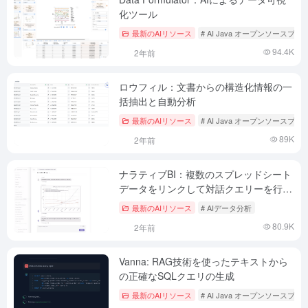
化ツール
最新のAIリソース
# AI Java オープンソースプ
94.4K
2年前
ロウフィル：文書からの構造化情報の一
括抽出と自動分析
最新のAIリソース
# AI Java オープンソースプ
89K
2年前
ナラティブBI：複数のスプレッドシート
データをリンクして対話クエリーを行
い、ビジネスインサイトを生成する（有
最新のAIリソース
# AIデータ分析
料）
80.9K
2年前
Vanna: RAG技術を使ったテキストから
の正確なSQLクエリの生成
最新のAIリソース
# AI Java オープンソースプ