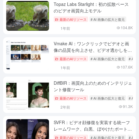
Topaz Labs Starlight：初の拡散ベース
のビデオ画質向上モデル
最新のAIリソース
# AI 画像の拡大と復元
104.8K
1年前
Vmake AI：ワンクリックでビデオと画
像の品質を向上させ、ビデオ透かしを除
去するAIエンハンスメントツール
最新のAIリソース
# AI 画像の拡大と復元
# A
107.6K
1年前
DiffBIR：画質向上のためのインテリジェ
ント修復ツール
最新のAIリソース
# AI 画像の拡大と復元
# A
91.3K
2年前
SVFR：ビデオ顔修復を実装する統一フ
レームワーク、白黒、ぼやけたポートレ
ート古いビデオの修復
最新のAIリソース
# AI 画像の拡大と復元
# A