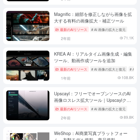
Magnific：細部を修正しながら画像を拡
大する有料の画像拡大・補正ツール
最新のAIリソース
# AI 画像の拡大と復元
71.1K
2年前
KREA AI：リアルタイム画像生成・編集
ツール、動画作成ツールを追加
最新のAIリソース
# AI 画像の拡大と復元
# A
108.8K
1年前
Upscayl：フリーでオープンソースのAI
画像ロスレス拡大ツール｜Upscaylクラ
イアントダウンロード
最新のAIリソース
# AI 画像の拡大と復元
89.8K
2年前
WeShop：AI商業写真プラットフォー
ム、衣類モデル撮影、商品撮影