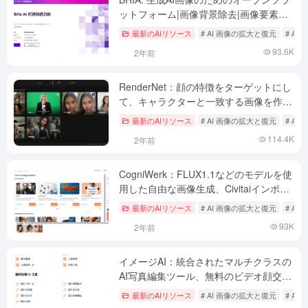
ットフォーム|画像背景除去|画像要素編
集|RMBG
最新のAIリソース
# AI 画像の拡大と復元
# A
93.6K
2年前
RenderNet：顔の特徴をターゲットにし
て、キャラクターと一致する画像を作成
する。
最新のAIリソース
# AI 画像の拡大と復元
# A
114.4K
2年前
CogniWerk：FLUX1.1などのモデルを使
用した自由な画像生成、Civitaiインポー
トおよびトレーニングLoRAのサポート
最新のAIリソース
# AI 画像の拡大と復元
# A
93K
2年前
イメージAI：統合されたマルチクラスの
AI写真編集ツール、無料のビデオ顔交
換、簡単に始めることができます！
最新のAIリソース
# AI 画像の拡大と復元
# A