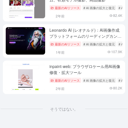
最新のAIリソース
# AI 画像の拡大と復元
# A
82.4K
2年前
Leonardo AI (レオナルド)：AI画像作成
プラットフォームのリーディングカンパ
ニー、レオナルドの中国語チュートリア
最新のAIリソース
# AI 画像の拡大と復元
# A
ル
107.9K
1年前
inpaint-web: ブラウザロケール用AI画像
修復・拡大ツール
最新のAIリソース
# AI 画像の拡大と復元
# A
80.2K
2年前
そうではない。