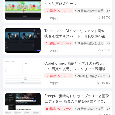
ルム品質修復ツール
最新のAIリソース
# AI 画像の拡大と復元
# A
85.7K
2年前
Topaz Labs: AIインテリジェント画像・
映像処理エキスパート、写真映像の復元
とロスレス拡大処理
最新のAIリソース
# AI 画像の拡大と復元
# A
97.1K
2年前
CodeFormer: 画像とビデオの顔復元、
古い写真の復元、ワンクリック展開版を
提供
最新のAIリソース
# AI副業お金儲けプロジェクト
119.8K
2年前
Freepik: 素晴らしいライブラリーと画像
エディター|画像の再構築|落書きドロー
イング
最新のAIリソース
# AI 画像の拡大と復元
# A