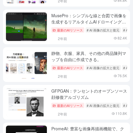
84.8K
2年前
MusePro：シンプルな線と合図で画像を
生成するリアルタイムAIドローイングツ
ール
最新のAIリソース
# AI 画像の拡大と復元
# A
82.4K
2年前
静物、衣服、家具、その他の商品陳列マ
ップを自由に作成できる。
最新のAIリソース
# AI 画像の拡大と復元
# A
76.5K
2年前
GFPGAN：テンセントのオープンソース
顔修復アルゴリズム
最新のAIリソース
# AI 画像の拡大と復元
# A
110.8K
2年前
PromeAI: 豊富な画像再描画機能で、ク