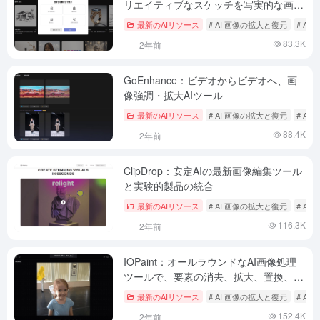
リエイティブなスケッチを写実的な画像
へ
最新のAIリソース
# AI 画像の拡大と復元
# A
83.3K
2年前
GoEnhance：ビデオからビデオへ、画
像強調・拡大AIツール
最新のAIリソース
# AI 画像の拡大と復元
# A
88.4K
2年前
ClipDrop：安定AIの最新画像編集ツール
と実験的製品の統合
最新のAIリソース
# AI 画像の拡大と復元
# A
116.3K
2年前
IOPaint：オールラウンドなAI画像処理
ツールで、要素の消去、拡大、置換、テ
キストの描画が可能です。
最新のAIリソース
# AI 画像の拡大と復元
# A
152.4K
2年前