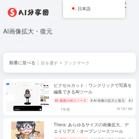
日本語
AI画像拡大・復元
全43記事
順番に並べる
目を通す
ブックマーク
ピクセルカット：ワンクリックで写真を
編集できるAIツール
最新のAIリソース
# AI 画像の拡大と復元
# A
161.6K
1年前
Thera: あらゆるサイズの画像拡大、デ
エイリアス・オープンソースツール