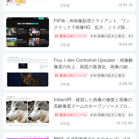
93.1K
2年前
FliFlik：AI画像処理クライアント、ワン
クリックで画像HD、拡大、ノイズ除
去、透かし除去が可能
最新のAIリソース
# AI 画像の拡大と復元
# A
94.4K
2年前
Flux.1-dev-Controlnet-Upscaler：画像解
像度の向上、画質の最適化、画像の細部
の強化
最新のAIリソース
# AI 画像の拡大と復元
88.3K
2年前
InstantIR：破損した画像の修復と画像の
高解像度ズームのオープンソースプロジ
ェクト、最低16Gのビデオメモリ
最新のAIリソース
# AI 画像の拡大と復元
# A
102.9K
2年前
BRIA: 生成AI画像のためのオープンプラ