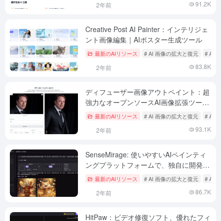
91.2K
2年前
Creative Post AI Painter：インテリジェ
ント画像編集｜AIポスター生成ツール
最新のAIリソース
# AI 画像の拡大と復元
# A
83.8K
2年前
ディフューザー画像アウトペイント：超
強力なオープンソースAI画像拡張ツー
ル、画像アウトペイント(outpainting)
最新のAIリソース
# AI 画像の拡大と復元
# A
93.1K
2年前
SenseMirage: 使いやすいAIペインティ
ングプラットフォームで、独自に開発し
た「アーティスト」のベースモデルを提
最新のAIリソース
# AI 画像の拡大と復元
# A
供。
86.7K
2年前
HitPaw：ビデオ修復ソフト、優れたフィ