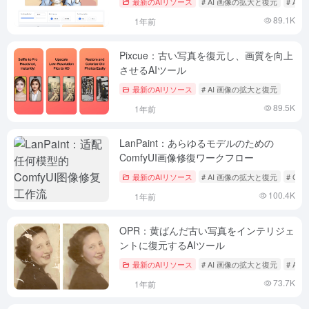
最新のAIリソース
# AI 画像の拡大と復元
# A
89.1K
1年前
Pixcue：古い写真を復元し、画質を向上
させるAIツール
最新のAIリソース
# AI 画像の拡大と復元
89.5K
1年前
LanPaint：あらゆるモデルのための
ComfyUI画像修復ワークフロー
最新のAIリソース
# AI 画像の拡大と復元
# Com
100.4K
1年前
OPR：黄ばんだ古い写真をインテリジェ
ントに復元するAIツール
最新のAIリソース
# AI 画像の拡大と復元
# A
73.7K
1年前