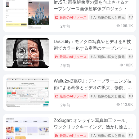
InvSR: 画像解像度の質を向上させるオ
ープンソース画像超解像プロジェクト
最新のAIリソース
# AI 画像の拡大と復元
# A
106.1K
2年前
DeOldify：モノクロ写真やビデオをAI技
術でカラー化する定番のオープンソース
ツール
最新のAIリソース
# AI 画像の拡大と復元
# A
102K
2年前
Waifu2x拡張GUI: ディープラーニング技
術による画像とビデオの拡大、修復、補
間 (Windows x64)
最新のAIリソース
# AI 画像の拡大と復元
# A
113.6K
2年前
ZoSugar: オンライン写真加工ツール、
ワンクリックキーイング、透かし除去、
写真修復、ポートレート編集
最新のAIリソース
# AI 画像の拡大と復元
# A