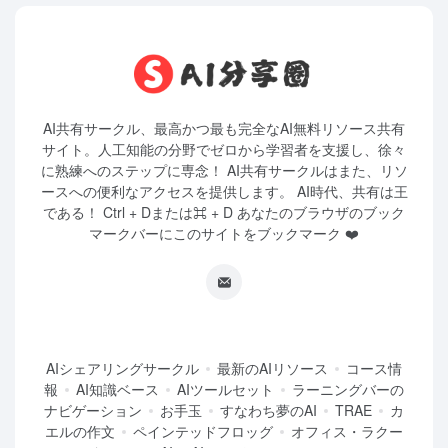
AI共有サークル、最高かつ最も完全なAI無料リソース共有
サイト。人工知能の分野でゼロから学習者を支援し、徐々
に熟練へのステップに専念！ AI共有サークルはまた、リソ
ースへの便利なアクセスを提供します。 AI時代、共有は王
である！ Ctrl + Dまたは⌘ + D あなたのブラウザのブック
マークバーにこのサイトをブックマーク ❤️
AIシェアリングサークル
最新のAIリソース
コース情
報
AI知識ベース
AIツールセット
ラーニングバーの
ナビゲーション
お手玉
すなわち夢のAI
TRAE
カ
エルの作文
ペインテッドフロッグ
オフィス・ラクー