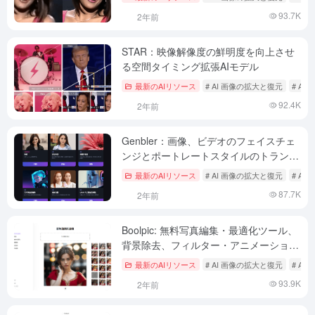
93.7K
2年前
STAR：映像解像度の鮮明度を向上させ
る空間タイミング拡張AIモデル
最新のAIリソース
# AI 画像の拡大と復元
# A
92.4K
2年前
Genbler：画像、ビデオのフェイスチェ
ンジとポートレートスタイルのトランジ
ションのためのAIクリエイティブツール
最新のAIリソース
# AI 画像の拡大と復元
# A
87.7K
2年前
Boolpic: 無料写真編集・最適化ツール、
背景除去、フィルター・アニメーション
追加、画像圧縮・拡大
最新のAIリソース
# AI 画像の拡大と復元
# A
93.9K
2年前