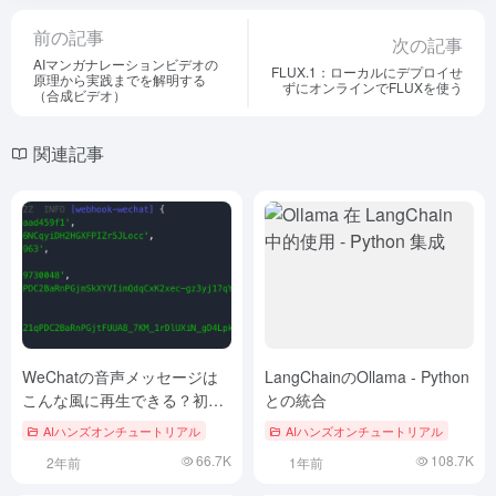
前の記事
次の記事
AIマンガナレーションビデオの
FLUX.1：ローカルにデプロイせ
原理から実践までを解明する
ずにオンラインでFLUXを使う
（合成ビデオ）
関連記事
WeChatの音声メッセージは
LangChainのOllama - Python
こんな風に再生できる？初心
との統合
者でもDevboxを使えば、簡単
AIハンズオンチュートリアル
AIハンズオンチュートリアル
に公開番号の音声をテキスト
66.7K
108.7K
2年前
1年前
に変換することができます！