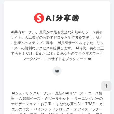
AI共有サークル、最高かつ最も完全なAI無料リソース共有
サイト。人工知能の分野でゼロから学習者を支援し、徐々
に熟練へのステップに専念！ AI共有サークルはまた、リソ
ースへの便利なアクセスを提供します。 AI時代、共有は王
である！ Ctrl + Dまたは⌘ + D あなたのブラウザのブック
マークバーにこのサイトをブックマーク ❤️
AIシェアリングサークル
最新のAIリソース
コース情
報
AI知識ベース
AIツールセット
ラーニングバーの
ナビゲーション
お手玉
すなわち夢のAI
TRAE
カ
エルの作文
ペインテッドフロッグ
オフィス・ラクー