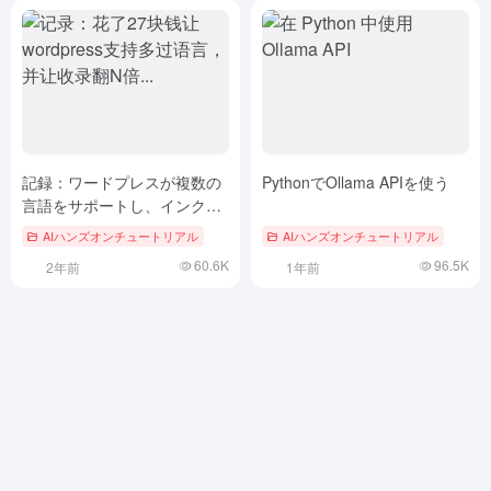
記録：ワードプレスが複数の
PythonでOllama APIを使う
言語をサポートし、インクル
ージョンを増やすために27ド
AIハンズオンチュートリアル
AIハンズオンチュートリアル
ルを費やした...
60.6K
96.5K
2年前
1年前