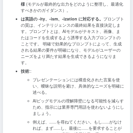
様
(モデルが最終的な出力をどのように整理し、最適化
すべきかのガイダンス）。
は英語の -ity、-ism、-ization に対応する。
プロンプト
の質は、インテリジェンスの最終結果を直接決定しま
す。プロンプトとは、AIモデルがテキスト、画像、ま
たはコードを生成するよう誘導する入力プロンプトの
ことです。 明確で効果的なプロンプトによって、生成
される結果の要件が明確になり、モデルがユーザーの
ニーズをより満たす結果を生成できるようになりま
す。
技術
::
プレゼンテーションには構造化された言葉を使
い、曖昧な説明を避け、具体的なニーズを明確に
述べる。
AIビッグモデルの理解障壁になる可能性を減らす
ため、指示には業界専門用語を使わないようにし
ましょう。
例えば、......を尋ねてください。もし......がなけ
れば、まず......し、最後に......を要求することが