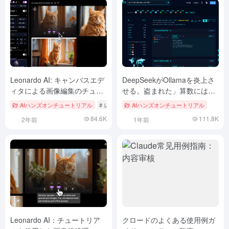
Leonardo AI: キャンバスエデ
DeepSeekがOllamaを炎上さ
ィタによる画像編集のチュー
せる。盗まれた」算数には要
トリアル
注意
AIハンズオンチュートリアル
# レオナルドAI
AIハンズオンチュートリアル
84.6K
111.8K
2年前
1年前
Leonardo AI：チュートリア
クロードのよくある使用例ガ