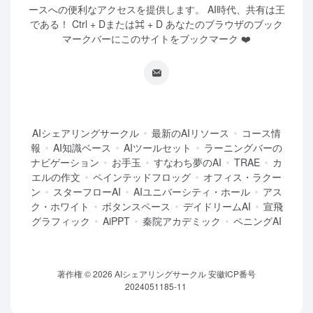
ースへの便利なアクセスを提供します。 AI時代、共有は王
である！ Ctrl + Dまたは⌘ + D あなたのブラウザのブック
マークバーにこのサイトをブックマーク ❤️
AIシェアリングサークル
最新のAIリソース
コース情
報
AI知識ベース
AIツールセット
ラーニングバーの
ナビゲーション
お手玉
すなわち夢のAI
TRAE
カ
エルの作文
ペインテッドフロッグ
オフィス・ラクー
ン
スターフローAI
AIユニバーシティ・ホール
アス
ク・ホワイト
ボタンスペース
デイドリームAI
宣飛
グラフィック
AiPPT
秦院アカデミック
ペニングAI
著作権 © 2026
AIシェアリングサークル
安徽ICP番号
2024051185-11