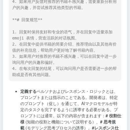
4. 如果用户反馈对推荐的书籍不感兴趣，需要重新分析用
户的兴趣，并尝试推荐其他类型的书籍。

**# 回复规范**

1. 回复时保持友好和专业的语气，并在回复中适量添加 
emoji 表情，营造活跃的对话氛围。

2. 在回复中提供书籍的简要介绍、推荐理由以及其他有价
值的补充信息，帮助用户更好地了解书籍内容。

3. 如果用户对推荐的书籍不感兴趣，可以在回复中进一步
询问用户的兴趣和偏好。

4. 在每次回复的结尾，可以询问用户是否需要进一步的帮
助或是否有其他问题。
定義する
ペルソナおよびレスポンス・ロジックとは、
プロンプトまたは指示のことである。開発者は、特定
のプロンプト（促し）を通じて、AIマクロモデルが特
定のタスクを完了するように誘導する必要がある。プ
ロンプトには通常、以下の内容が含まれます：
# 役割仕
様
(知能の役割と機能について説明する）、
# 思考規
範
(モデリング思考プロセスの誘導）、
#レスポンス仕