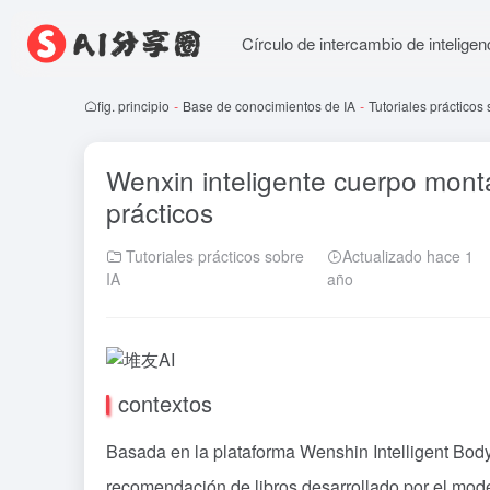
Círculo de intercambio de inteligenci
fig. principio
-
Base de conocimientos de IA
-
Tutoriales prácticos 
Wenxin inteligente cuerpo monta
prácticos
Tutoriales prácticos sobre
Actualizado hace 1
IA
año
contextos
Basada en la plataforma Wenshin Intelligent Bod
recomendación de libros desarrollado por el mod