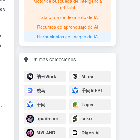
Motor de búsqueda de inteligencia
artificial
s y
Plataforma de desarrollo de IA
Recursos de aprendizaje de AI
e
Herramientas de imagen de IA
.
Últimas colecciones
纳米Work
Miora
袋马
千问AIPPT
千问
Laper
e
upadream
seko
MVLAND
Digen AI