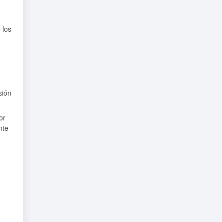
 los
sión
or
nte