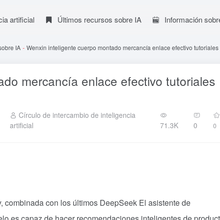
a artificial
Últimos recursos sobre IA
Información sobr
sobre IA
-
Wenxin inteligente cuerpo montado mercancía enlace efectivo tutoriales 
do mercancía enlace efectivo tutoriales
Círculo de intercambio de inteligencia
artificial
71.3K
0
0
y, combinada con los últimos
DeepSeek
El asistente de
elo es capaz de hacer recomendaciones inteligentes de produc