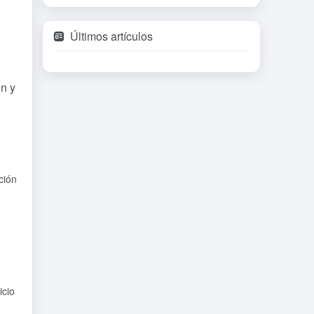
Últimos artículos
ón y
ción
icio