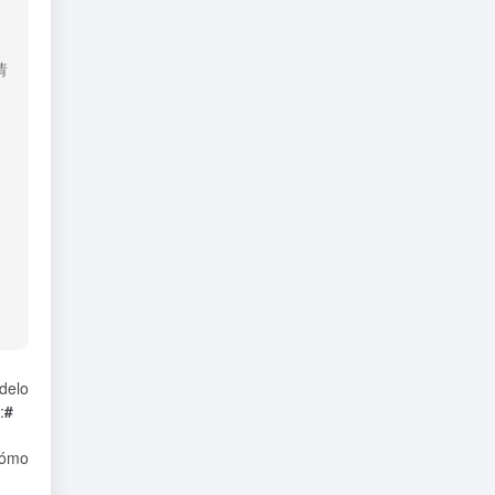
请
delo
:
#
cómo