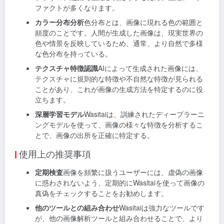
ファクトが多くなります。
カラー分布分析
色分布とは、画像に現れる色の範囲と
頻度のことです。人間が生成した画像は、現実世界の
色や情景を反映しているため、通常、より自然で多様
な色分布を持っている。
テクスチャ特徴認識
AIによって生成された画像には、
テクスチャに規則的な特徴や不自然な特徴が見られる
ことがあり、これが画像の生成方法を特定するのに役
立ちます。
深層学習モデル
Wasitaiは、訓練されたディープラーニ
ングモデルを使って、画像の様々な特徴を分析するこ
とで、画像の出所を正確に特定する。
使用上の推奨事項
定期検査
画像を頻繁に扱うユーザーには、虚偽の画像
に惑わされないよう、定期的にWasitaiを使って画像の
真偽をチェックすることをお勧めします。
他のツールとの組み合わせ
Wasitaiは強力なツールです
が、他の画像解析ツールと組み合わせることで、より