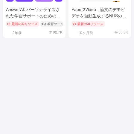
AnswerAI: パーソナライズさ
Paper2Video - 論文のデモビ
れた学習サポートのためのイ
デオを自動生成するNUSのオ
ンテリジェントな学習支援を
ープンソースプロジェクト
最新のAIリソース
# AI教育ツール
最新のAIリソース
提供するAIチューター
92.7K
50.8K
2年前
10ヶ月前