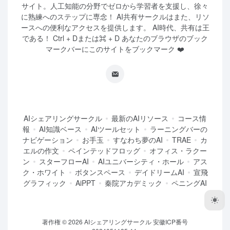
サイト。人工知能の分野でゼロから学習者を支援し、徐々
に熟練へのステップに専念！ AI共有サークルはまた、リソ
ースへの便利なアクセスを提供します。 AI時代、共有は王
である！ Ctrl + Dまたは⌘ + D あなたのブラウザのブック
マークバーにこのサイトをブックマーク ❤️
AIシェアリングサークル
最新のAIリソース
コース情
報
AI知識ベース
AIツールセット
ラーニングバーの
ナビゲーション
お手玉
すなわち夢のAI
TRAE
カ
エルの作文
ペインテッドフロッグ
オフィス・ラクー
ン
スターフローAI
AIユニバーシティ・ホール
アス
ク・ホワイト
ボタンスペース
デイドリームAI
宣飛
グラフィック
AiPPT
秦院アカデミック
ペニングAI
著作権 © 2026
AIシェアリングサークル
安徽ICP番号