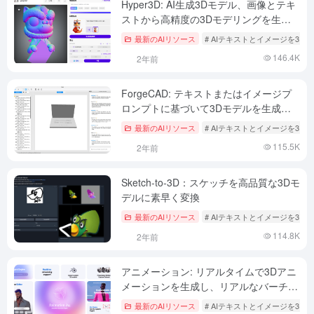
Hyper3D: AI生成3Dモデル、画像とテキ
ストから高精度の3Dモデリングを生成
(推奨)
最新のAIリソース
# AIテキストとイメージを3Dへ
146.4K
2年前
ForgeCAD: テキストまたはイメージプ
ロンプトに基づいて3Dモデルを生成、
プロフェッショナルなAI 3Dモデリング
最新のAIリソース
# AIテキストとイメージを3Dへ
ツール
115.5K
2年前
Sketch-to-3D：スケッチを高品質な3Dモ
デルに素早く変換
最新のAIリソース
# AIテキストとイメージを3Dへ
114.8K
2年前
アニメーション: リアルタイムで3Dアニ
メーションを生成し、リアルなバーチャ
ルキャラクターを作成します。
最新のAIリソース
# AIテキストとイメージを3Dへ