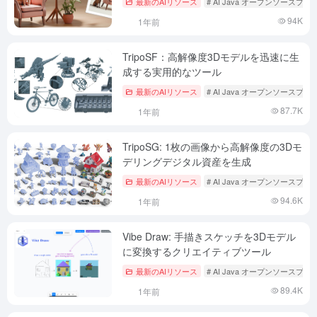
最新のAIリソース
# AI Java オープンソースプ
94K
1年前
TripoSF：高解像度3Dモデルを迅速に生
成する実用的なツール
最新のAIリソース
# AI Java オープンソースプ
87.7K
1年前
TripoSG: 1枚の画像から高解像度の3Dモ
デリングデジタル資産を生成
最新のAIリソース
# AI Java オープンソースプ
94.6K
1年前
Vibe Draw: 手描きスケッチを3Dモデル
に変換するクリエイティブツール
最新のAIリソース
# AI Java オープンソースプ
89.4K
1年前