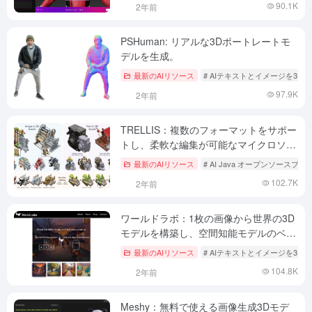
90.1K
2年前
PSHuman: リアルな3Dポートレートモ
デルを生成。
最新のAIリソース
# AIテキストとイメージを3Dへ
97.9K
2年前
TRELLIS：複数のフォーマットをサポー
トし、柔軟な編集が可能なマイクロソフ
ト開発の3Dアセット生成モデル
最新のAIリソース
# AI Java オープンソースプ
102.7K
2年前
ワールドラボ：1枚の画像から世界の3D
モデルを構築し、空間知能モデルのベー
タテストに応募する！
最新のAIリソース
# AIテキストとイメージを3Dへ
104.8K
2年前
Meshy：無料で使える画像生成3Dモデ