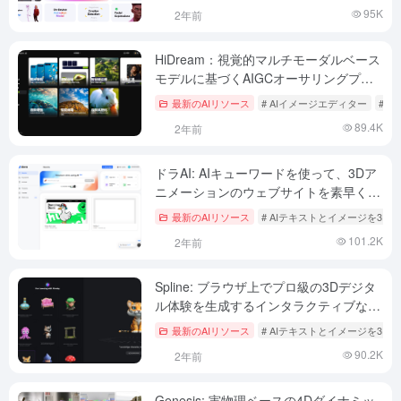
95K
2年前
HiDream：視覚的マルチモーダルベース
モデルに基づくAIGCオーサリングプラ
ットフォーム
最新のAIリソース
# AIイメージエディター
# 
89.4K
2年前
ドラAI: AIキューワードを使って、3Dア
ニメーションのウェブサイトを素早く作
成し、プロ級のウェブデザインをワンク
最新のAIリソース
# AIテキストとイメージを3Dへ
リックで生成！
101.2K
2年前
Spline: ブラウザ上でプロ級の3Dデジタ
ル体験を生成するインタラクティブな
3Dデザインツール
最新のAIリソース
# AIテキストとイメージを3Dへ
90.2K
2年前
Genesis: 実物理ベースの4Dダイナミッ