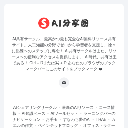
AI共有サークル、最高かつ最も完全なAI無料リソース共有
サイト。人工知能の分野でゼロから学習者を支援し、徐々
に熟練へのステップに専念！ AI共有サークルはまた、リソ
ースへの便利なアクセスを提供します。 AI時代、共有は王
である！ Ctrl + Dまたは⌘ + D あなたのブラウザのブック
マークバーにこのサイトをブックマーク ❤️
AIシェアリングサークル
最新のAIリソース
コース情
報
AI知識ベース
AIツールセット
ラーニングバーの
ナビゲーション
お手玉
すなわち夢のAI
TRAE
カ
エルの作文
ペインテッドフロッグ
オフィス・ラクー