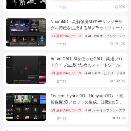
92K
1年前
Neural4D：高解像度3Dモデリングデジ
タル資産を生成するAIプラットフォーム
最新のAIリソース
# AI Java オープンソースプ
101.2K
1年前
Adam CAD: AIを使ったCAD工業用プロ
トタイプ生成のためのスマートツール
最新のAIリソース
# AIテキストとイメージを3Dへ
132.9K
2年前
Tencent Hybrid 3D（Hunyuan3D）：高
解像度3Dアセットの生成、複数の3Dマ
テリアル生成ワークフロー
最新のAIリソース
# AI Java オープンソースプ
99.1K
2年前