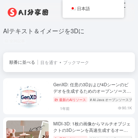
日本語
AIテキスト＆イメージを3Dに
全36記事
順番に並べる
目を通す
ブックマーク
GenXD: 任意の3Dおよび4Dシーンのビ
デオを生成するためのオープンソースフ
レームワーク
最新のAIリソース
# AI Java オープンソースプ
90.1K
1年前
MIDI-3D: 1枚の画像からマルチオブジェ
クトの3Dシーンを高速生成するオープ
ンソースツール