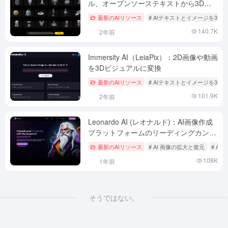
ル、オープンソーステキストから3Dモ
デリング|画像から3Dモデリング
最新のAIリソース
# AIテキストとイメージを3Dへ
140.7K
2年前
Immersity AI（LeiaPix）：2D画像や動画
を3Dビジュアルに変換
最新のAIリソース
# AIテキストとイメージを3Dへ
101.9K
2年前
Leonardo AI (レオナルド)：AI画像作成
プラットフォームのリーディングカンパ
ニー、レオナルドの中国語チュートリア
最新のAIリソース
# AI 画像の拡大と復元
# A
ル
108K
1年前
そうではない。