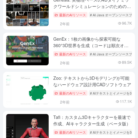
クワールドシミュレーションのためのオ
ープンソース生成物理エンジン
最新のAIリソース
# AI Java オープンソースプ
96.7K
2年前
GenEx：1枚の画像から探索可能な
360°3D世界を生成（コードは順次オー
プンソース化）
最新のAIリソース
# AI Java オープンソースプ
89.5K
2年前
Zoo: テキストから3Dモデリングが可能
なハードウェア設計用CADソフトウェア
最新のAIリソース
# AIテキストとイメージを3Dへ
117.1K
2年前
Tafi：カスタム3Dキャラクターを最速で
作成、AIキャラクター生成（ベータ版）
最新のAIリソース
# AIテキストとイメージを3Dへ