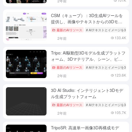
101K
2年前
CSM（キューブ）：3D生成AIツールを
提供し、画像やテキストからの3Dモデ
ル生成をサポート。
最新のAIリソース
# AIテキストとイメージを3Dへ
133.4K
2年前
Tripo: AI駆動型3Dモデル生成プラットフ
ォーム、3Dマテリアル、シーン、ビデ
オ生成ツール
最新のAIリソース
# AIテキストとイメージを3Dへ
123.6K
2年前
3D AI Studio: インテリジェント3Dモデ
ル生成プラットフォーム
最新のAIリソース
# AIテキストとイメージを3Dへ
105.7K
2年前
TripoSR: 高速単一画像3D再構成モデ