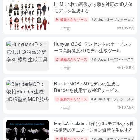
LHM：1枚の画像から動き対応の3D人体
モデルを生成する
最新のAIリソース
# AI Java オープンソースプ
105.8K
1年前
Hunyuan3D-2: テンセントのオープンソ
ース高解像度3Dモデル生成ツール
最新のAIリソース
# AI Java オープンソースプ
142.5K
1年前
BlenderMCP：3Dモデルの生成に
Blenderを使用するMCPサービス
最新のAIリソース
# AI Java オープンソースプ
107.5K
1年前
MagicArticulate：静的な3Dモデルから骨
格構造のアニメーション資産を生成する
最新のAIリソース
# AI Java オープンソースプ