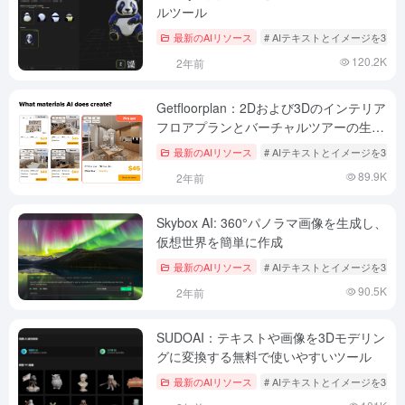
ルツール
最新のAIリソース
# AIテキストとイメージを3Dへ
120.2K
2年前
Getfloorplan：2Dおよび3Dのインテリア
フロアプランとバーチャルツアーの生成
（有料）
最新のAIリソース
# AIテキストとイメージを3Dへ
89.9K
2年前
Skybox AI: 360°パノラマ画像を生成し、
仮想世界を簡単に作成
最新のAIリソース
# AIテキストとイメージを3Dへ
90.5K
2年前
SUDOAI：テキストや画像を3Dモデリン
グに変換する無料で使いやすいツール
最新のAIリソース
# AIテキストとイメージを3Dへ