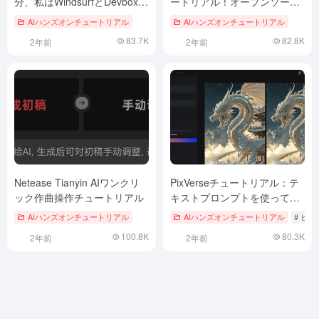
分、私はWindsurfとDevboxの
ートリアル！オープンソース
ワンクリック開発環境を使用
で商用利用可能、完全にロー
AIハンズオンチュートリアル
AIハンズオンチュートリアル
（再現）
カライズされた推論知識ベー
83.7K
82.8K
2年前
2年前
ス強化ソリューション
Netease Tianyin AIワンクリ
PixVerseチュートリアル：テ
ック作曲操作チュートリアル
キストプロンプトを使ってウ
ェブページに動画を生成する
AIハンズオンチュートリアル
AIハンズオンチュートリアル
# ピ
100.8K
80.3K
2年前
2年前