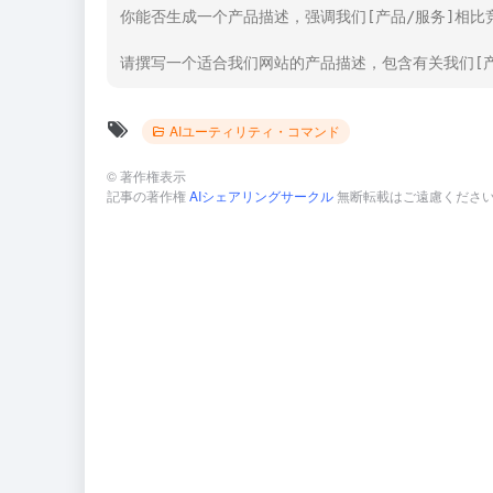
你能否生成一个产品描述，强调我们[产品/服务]相比
请撰写一个适合我们网站的产品描述，包含有关我们[产
AIユーティリティ・コマンド
©
著作権表示
記事の著作権
AIシェアリングサークル
無断転載はご遠慮くださ