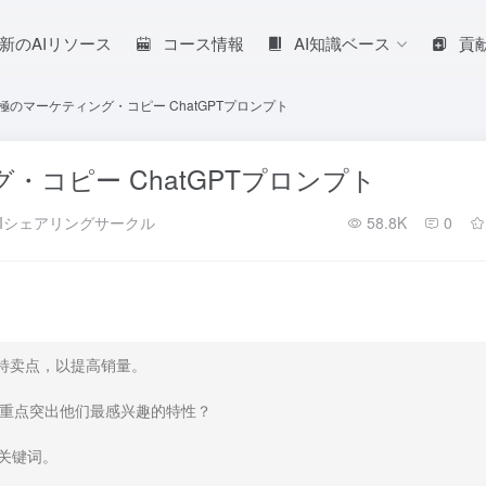
新のAIリソース
コース情報
AI知識ベース
貢
究極のマーケティング・コピー ChatGPTプロンプト
・コピー ChatGPTプロンプト
Iシェアリングサークル
58.8K
0
特卖点，以提高销量。

重点突出他们最感兴趣的特性？

键词。
