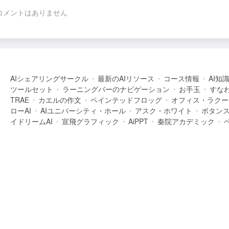
コメントはありません
AIシェアリングサークル
最新のAIリソース
コース情報
AI知
ツールセット
ラーニングバーのナビゲーション
お手玉
すなわ
TRAE
カエルの作文
ペインテッドフロッグ
オフィス・ラクー
ローAI
AIユニバーシティ・ホール
アスク・ホワイト
ボタン
イドリームAI
宣飛グラフィック
AiPPT
秦院アカデミック