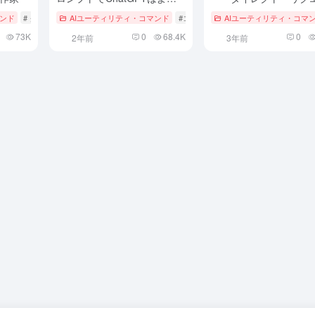
人間に近いスタイルでテキス
ト・ダブル・レスポン
マンド
# クロード
AIユーティリティ・コマンド
#コード
AIユーティリティ・コマ
トを書き換えることができま
73K
0
68.4K
0
2年前
3年前
す。