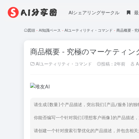
AIシェアリングサークル
最
図頭
-
AI知識ベース
-
AIユーティリティ・コマンド
-
商品概要 - 
商品概要 - 究極のマーケティング
AIユーティリティ・コマンド
投稿：2年前
A
请生成[数量]个产品描述，突出我们[产品/服务]的独
你能否编写一个针对我们[理想客户画像]的产品描述，
请创建一个针对搜索引擎优化的产品描述，并包含相关关