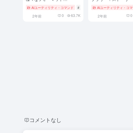
（JSON、XMLなど）をCSV
AIユーティリティ・コマンド
# クロード
AIユーティリティ・コ
ファイルに変換します。
0
63.7K
0
2年前
2年前
コメントなし