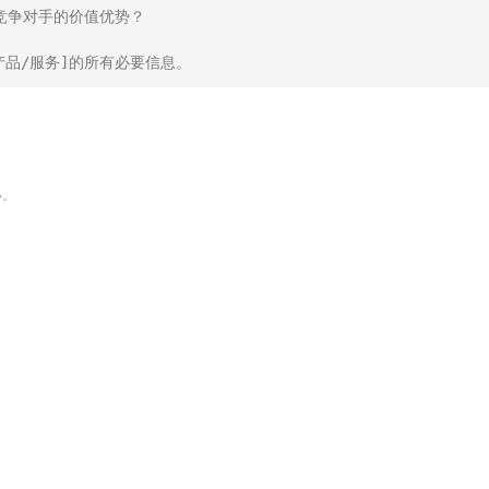
竞争对手的价值优势？

品/服务]的所有必要信息。
い。