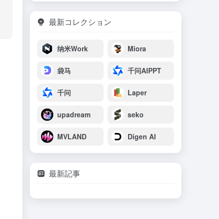
最新コレクション
纳米Work
Miora
袋马
千问AIPPT
千问
Laper
upadream
seko
MVLAND
Digen AI
最新記事