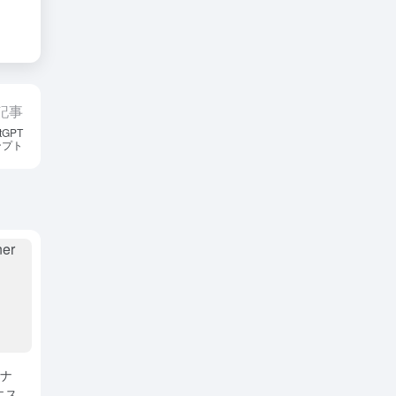
記事
GPT
ンプト
イナ
エス