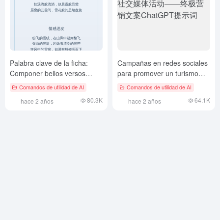
Palabra clave de la ficha:
Campañas en redes sociales
Componer bellos versos
para promover un turismo
musicales, sólo para Claude
respetuoso con el medio
Comandos de utilidad de AI
Comandos de utilidad de AI
ambiente: lo último en textos
80.3K
64.1K
hace 2 años
hace 2 años
de marketing ChatGPT
Prompts