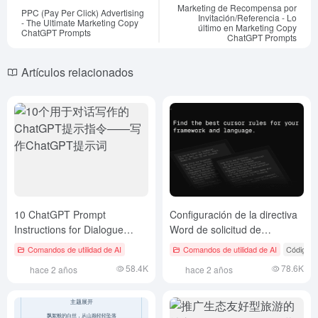
Marketing de Recompensa por
PPC (Pay Per Click) Advertising
Invitación/Referencia - Lo
- The Ultimate Marketing Copy
último en Marketing Copy
ChatGPT Prompts
ChatGPT Prompts
Artículos relacionados
10 ChatGPT Prompt
Configuración de la directiva
Instructions for Dialogue
Word de solicitud de
Writing - Escribir palabras de
programación de funciones
Comandos de utilidad de AI
Comandos de utilidad de AI
Código #
ChatGPT Prompt
para el cursor
58.4K
78.6K
hace 2 años
hace 2 años