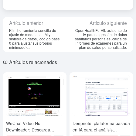
Artículo anterior
Artículo siguiente
Kiln: herramienta sencilla de
OpenHealthForAll: asistente de
ajuste de modelos LLM y
IA para la gestión de datos
síntesis de datos, ¡código base
sanitarios personales, carga de
0 para ajustar sus propios
informes de exámenes para un
minimodelos!
plan de salud personalizado.
Artículos relacionados
WeChat Video No.
Deepnote: plataforma basada
Downloader: Descarga
en IA para el análisis
rápidamente WeChat Video
profesional de datos y la