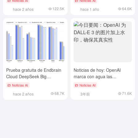
Noticias AI
Noticias AI
Sonnet Chinese. La
operaciones de bajo coste
122.5K
64.6K
hace 2 años
hace 1 año
capacidad de codificación
supera a GPT-4o, el
razonamiento de orden
superior no es tan bueno
como o1
Prueba gratuita de Endbrain
Noticias de hoy: OpenAI
Cloud DeepSeek Big
marca con agua las
Language Models, servidor
imágenes de DALL-E 3 para
Noticias AI
Noticias AI
Big Model de dominio privado
garantizar su autenticidad
68.7K
71.6K
hace 2 años
3年前
precargado con la versión
completa de DeepSeek R1.