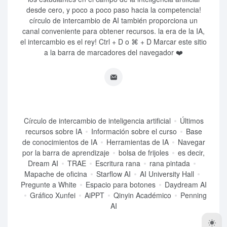
desde cero, y poco a poco paso hacia la competencia!
círculo de intercambio de AI también proporciona un
canal conveniente para obtener recursos. la era de la IA,
el intercambio es el rey! Ctrl + D o ⌘ + D Marcar este sitio
a la barra de marcadores del navegador ❤️
Círculo de intercambio de inteligencia artificial
Últimos
recursos sobre IA
Información sobre el curso
Base
de conocimientos de IA
Herramientas de IA
Navegar
por la barra de aprendizaje
bolsa de frijoles
es decir,
Dream AI
TRAE
Escritura rana
rana pintada
Mapache de oficina
Starflow AI
AI University Hall
Pregunte a White
Espacio para botones
Daydream AI
Gráfico Xunfei
AiPPT
Qinyin Académico
Penning
AI