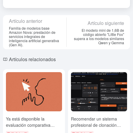
Artículo anterior
Artículo siguiente
Familia de modelos base
El modelo mini de 1,6B de
Amazon Nova: prestación de
código abierto "Little Fox"
servicios integrales de
supera a los modelos similares
inteligencia artificial generativa
Qwen y Gemma
(Gen AI).
Artículos relacionados
Ya está disponible la
Recomendar un sistema
evaluación comparativa
profesional de clonación
actualizada de Claude 3.5
humana digital apto para