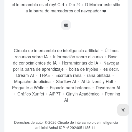
el intercambio es el rey! Ctrl + D o ⌘ + D Marcar este sitio
a la barra de marcadores del navegador ❤️
Círculo de intercambio de inteligencia artificial
Últimos
recursos sobre IA
Información sobre el curso
Base
de conocimientos de IA
Herramientas de IA
Navegar
por la barra de aprendizaje
bolsa de frijoles
es decir,
Dream AI
TRAE
Escritura rana
rana pintada
Mapache de oficina
Starflow AI
AI University Hall
Pregunte a White
Espacio para botones
Daydream AI
Gráfico Xunfei
AiPPT
Qinyin Académico
Penning
AI
Derechos de autor © 2026
Círculo de intercambio de inteligencia
artificial
Anhui ICP nº 2024051185-11