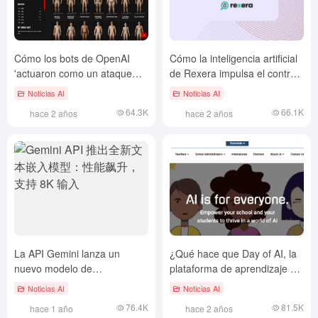
Cómo los bots de OpenAI
Cómo la inteligencia artificial
'actuaron como un ataque
de Rexera impulsa el control
DDoS' para destruir la web
de calidad con LangGraph
Noticias AI
Noticias AI
de la empresa de siete
64.3K
66.1K
hace 2 años
hace 2 años
personas
La API Gemini lanza un
¿Qué hace que Day of AI, la
nuevo modelo de
plataforma de aprendizaje de
incrustación de texto:
IA del MIT, resulte atractiva
Noticias AI
Noticias AI
aumento del rendimiento y
para alumnos de primaria y
76.4K
81.5K
hace 1 año
hace 2 años
compatibilidad con entradas
secundaria de más de 110