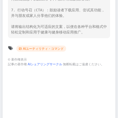
7. 行动号召（CTA）：鼓励读者下载应用、尝试其功能，
并与朋友或家人分享他们的体验。

请将输出结构化为可适应的文案，以便在各种平台和格式中
轻松定制和应用于健康与健身移动应用推广。
AIユーティリティ・コマンド
©
著作権表示
記事の著作権
AIシェアリングサークル
無断転載はご遠慮ください。