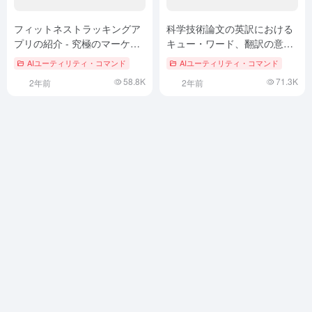
フィットネストラッキングア
科学技術論文の英訳における
プリの紹介 - 究極のマーケテ
キュー・ワード、翻訳の意味
ィングコピー ChatGPTプロン
は2倍｜長文ページ翻訳（バ
AIユーティリティ・コマンド
AIユーティリティ・コマンド
プト
オ・ユー版）
58.8K
71.3K
2年前
2年前