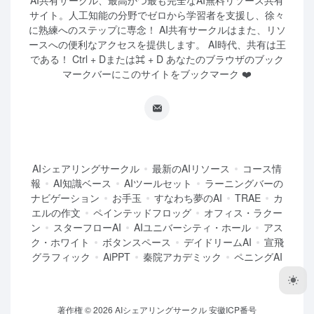
AI共有サークル、最高かつ最も完全なAI無料リソース共有
サイト。人工知能の分野でゼロから学習者を支援し、徐々
に熟練へのステップに専念！ AI共有サークルはまた、リソ
ースへの便利なアクセスを提供します。 AI時代、共有は王
である！ Ctrl + Dまたは⌘ + D あなたのブラウザのブック
マークバーにこのサイトをブックマーク ❤️
AIシェアリングサークル
最新のAIリソース
コース情
報
AI知識ベース
AIツールセット
ラーニングバーの
ナビゲーション
お手玉
すなわち夢のAI
TRAE
カ
エルの作文
ペインテッドフロッグ
オフィス・ラクー
ン
スターフローAI
AIユニバーシティ・ホール
アス
ク・ホワイト
ボタンスペース
デイドリームAI
宣飛
グラフィック
AiPPT
秦院アカデミック
ペニングAI
著作権 © 2026
AIシェアリングサークル
安徽ICP番号