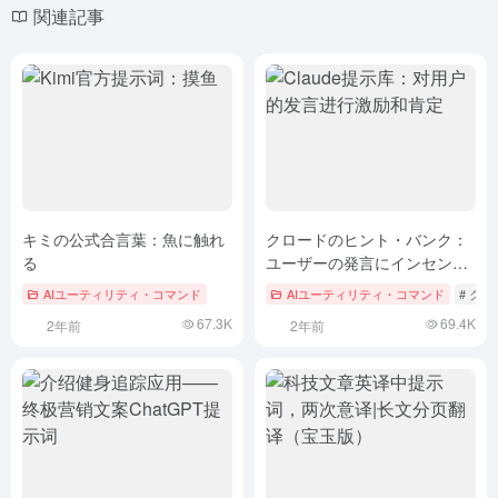
関連記事
キミの公式合言葉：魚に触れ
クロードのヒント・バンク：
る
ユーザーの発言にインセンテ
ィブを与え、肯定する
AIユーティリティ・コマンド
AIユーティリティ・コマンド
# ク
67.3K
69.4K
2年前
2年前