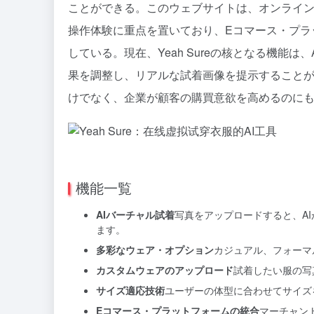
ことができる。このウェブサイトは、オンライ
操作体験に重点を置いており、Eコマース・プラ
している。現在、Yeah Sureの核となる機能
果を調整し、リアルな試着画像を提示すること
けでなく、企業が顧客の購買意欲を高めるのに
機能一覧
AIバーチャル試着
写真をアップロードすると、A
ます。
多彩なウェア・オプション
カジュアル、フォーマ
カスタムウェアのアップロード
試着したい服の写
サイズ適応技術
ユーザーの体型に合わせてサイズ
Eコマース・プラットフォームの統合
マーチャン