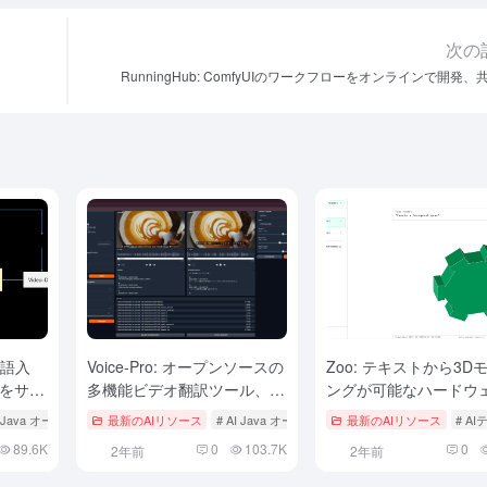
次の
RunningHub: ComfyUIのワークフローをオンラインで開発、
多言語入
Voice-Pro: オープンソースの
Zoo: テキストから3D
をサポ
多機能ビデオ翻訳ツール、多
ングが可能なハードウ
ビデオモ
言語への音声書き起こしおよ
計用CADソフトウェア
AI Java オープンソースプロジェクト
最新のAIリソース
# AIテキストからビデオへ
# AI Java オープンソースプロジェクト
最新のAIリソース
# AI翻訳
# A
び翻訳、Windowsワンクリッ
89.6K
0
103.7K
0
2年前
2年前
クインストール