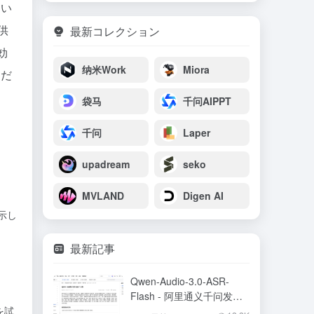
すい
供
最新コレクション
効
纳米Work
Miora
るだ
袋马
千问AIPPT
千问
Laper
upadream
seko
MVLAND
Digen AI
示し
最新記事
Qwen-Audio-3.0-ASR-
Flash - 阿里通义千问发布
を試
的语音识别大模型