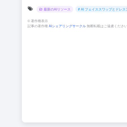
最新のAIリソース
# AI フェイススワップとドレ
©
著作権表示
記事の著作権
AIシェアリングサークル
無断転載はご遠慮くださ