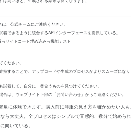
れば高いほど、生成される結果は良くなります。
い場合は、公式チームにご連絡ください。
試着できるように統合するAPIインターフェースを提供している。
得→サイトコード埋め込み→機能テスト
てください。
維持することで、アップロードや生成のプロセスがよりスムーズになり
も試着して、自分に一番合うものを見つけてください。
場合は、ウェブサイト下部の「お問い合わせ」からご連絡ください。
機能を簡単に体験できます。購入前に洋服の見え方を確かめたい人も
トなら大丈夫。全プロセスはシンプルで直感的、数分で始めら
特に向いている。