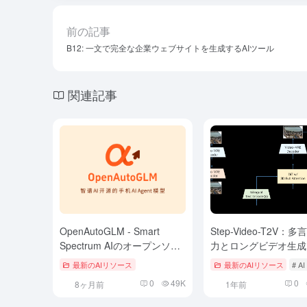
前の記事
B12: 一文で完全な企業ウェブサイトを生成するAIツール
関連記事
OpenAutoGLM - Smart
Step-Video-T2V：
Spectrum AIのオープンソー
力とロングビデオ生成
ス携帯電話AIエージェントモ
ートするVincennes
最新のAIリソース
最新のAIリソース
# 
デル
デル
0
49K
0
8ヶ月前
1年前