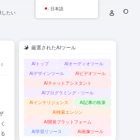
日本語
献したい
厳選されたAIツール
AIトップ
AIオーディオツール
0
AIデザインツール
AIビデオツール
AIチャットアシスタント
AIプログラミング・ツール
AIインテリジェンス
AI記事の執筆
AI検索エンジン
ザ
AI開発プラットフォーム
省く
AI学習リソース
AI画像ツール
する