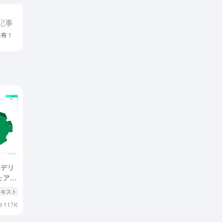
記事
共有！
モデリ
ェア設
Iテキストとイメージを3Dへ
# AI音声合成
117K