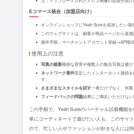
注：アップロードされたドレス画像の品質が高け
Eコマース統合（加盟店向け）
オンラインショップにYeah Sureを追加した
このウェブサイトは、顧客が商品ページから直接
操作手順：マーチャントアカウント登録→API取
使用上の注意
写真の提案
複雑な背景や複数人の集合写真は避け
ネットワーク要件
安定したインターネット接続を
す。
さまざまなスタイルを試す
一着だけでなく、何着
フィードバックの問題
結果にご満足いただけない
この手順で、Yeah Sureのバーチャル試着
単にコーディネートで遊びたい人も、このサイ
ので、忙しい人やファッションが好きな人には