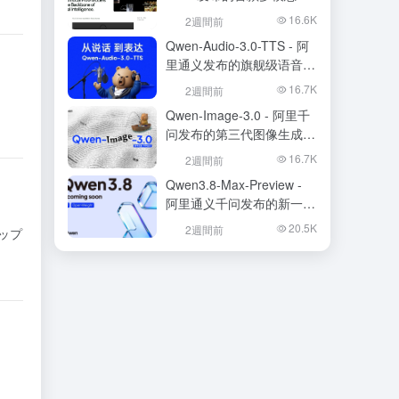
础模型
16.6K
2週間前
Qwen-Audio-3.0-TTS - 阿
里通义发布的旗舰级语音合
成大模型
16.7K
2週間前
Qwen-Image-3.0 - 阿里千
问发布的第三代图像生成基
础模型
16.7K
2週間前
Qwen3.8-Max-Preview -
阿里通义千问发布的新一代
旗舰大模型
20.5K
2週間前
ップ