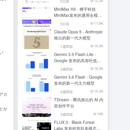
12.2K
5日前
MiniMax H3 - 稀宇科技
MiniMax发布的通用全模态
生成模型
11.6K
5日前
Claude Opus 5 - Anthropic
推出的新一代大模型
16.9K
1週間前
い
Gemini 3.5 Flash-Lite -
Google 发布的高吞吐低成
本模型
16.3K
2週間前
Gemini 3.6 Flash - Google
发布的新一代主力模型
15.3K
2週間前
アカ
TDream - 腾讯推出的 AI 内
容创作平台
とが
16K
2週間前
FLUX 3 - Black Forest
Labs 发布的首款多模态基