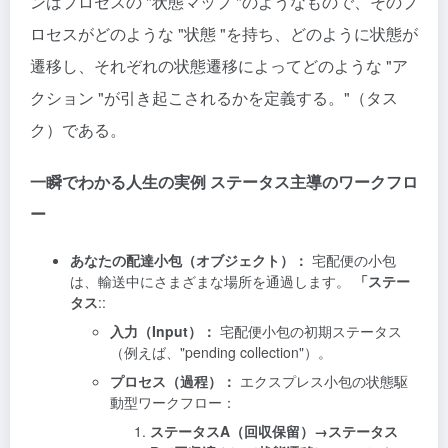
ンはプロセスの "状態マップ "のようなもので、そのプ
ロセスがどのような "状態 "を持ち、どのように状態が
遷移し、それぞれの状態遷移によってどのような "ア
クション "が引き起こされるかを定義する。"（タス
ク）である。
一瞬でわかる人生の実例 ステータス主導のワークフロ
ー
あなたの配達小包（オブジェクト）：
宅配便の小包
は、輸送中にさまざまな場所を通過します。
「ステー
タス
::
入力（Input）：
宅配便小包の初期ステータス
（例えば、"pending collection"）。
プロセス（過程）：
エクスプレス小包の状態駆
動型ワークフロー：
ステータスA（回収保留）→ステータス