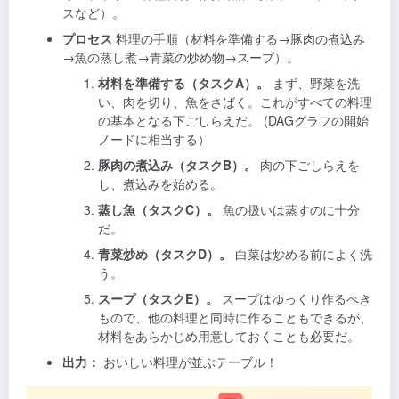
スなど）。
プロセス
料理の手順（材料を準備する→豚肉の煮込み
→魚の蒸し煮→青菜の炒め物→スープ）。
材料を準備する（タスクA）。
まず、野菜を洗
い、肉を切り、魚をさばく。これがすべての料理
の基本となる下ごしらえだ。 (DAGグラフの開始
ノードに相当する）
豚肉の煮込み（タスクB）。
肉の下ごしらえを
し、煮込みを始める。
蒸し魚（タスクC）。
魚の扱いは蒸すのに十分
だ。
青菜炒め（タスクD）。
白菜は炒める前によく洗
う。
スープ（タスクE）。
スープはゆっくり作るべき
もので、他の料理と同時に作ることもできるが、
材料をあらかじめ用意しておくことも必要だ。
出力：
おいしい料理が並ぶテーブル！