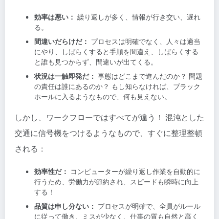
効率は悪い：
繰り返しが多く、情報が行き交い、遅れ
る。
間違いだらけだ：
プロセスは明確でなく、人々は適当
にやり、しばらくすると手順を間違え、しばらくする
と誰も見つからず、間違いが出てくる。
状況は一触即発だ：
事態はどこまで進んだのか？ 問題
の責任は誰にあるのか？ もし知らなければ、ブラック
ホールに入るようなもので、何も見えない。
しかし、ワークフローではすべてが違う！ 混沌とした
交通に信号機をつけるようなもので、すぐに整理整頓
される：
効率性だ：
コンピューターが繰り返し作業を自動的に
行うため、労働力が節約され、スピードも瞬時に向上
する！
品質は申し分ない：
プロセスが明確で、全員がルール
に従って働き、ミスが少なく、仕事の質も自然と高く