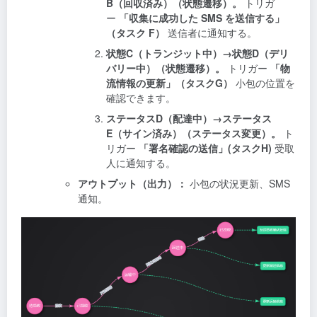
B（回収済み）（状態遷移）。
トリガ
ー
「収集に成功した SMS を送信する」
（タスク F）
送信者に通知する。
状態C（トランジット中）→状態D（デリ
バリー中）（状態遷移）。
トリガー
「物
流情報の更新」（タスクG）
小包の位置を
確認できます。
ステータスD（配達中）→ステータス
E（サイン済み）（ステータス変更）。
ト
リガー
「署名確認の送信」(タスクH)
受取
人に通知する。
アウトプット（出力）：
小包の状況更新、SMS
通知。