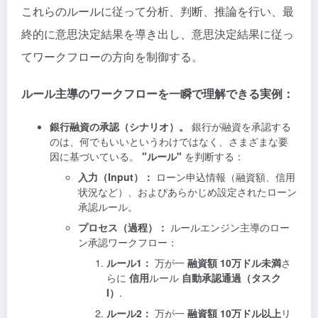
これらのルールに従って分析、判断、推論を行い、最
終的に意思決定結果を導き出し、意思決定結果に従っ
てワークフローの方向を制御する。
ルール主導のワークフローを一瞬で理解できる実例：
銀行融資の承認（シナリオ）。
銀行が融資を承認する
のは、何でもいいというわけではなく、さまざまな要
因に基づいている。
"ルール"
を判断する：
入力（Input）：
ローン申込情報（融資額、信用
状況など）、およびあらかじめ設定されたローン
承認ルール。
プロセス（過程）：
ルールエンジン主導のロー
ン承認ワークフロー：
ルール1：
万が一
融資額 10万ドル未満
さ
らに
信用
ルール
自動承認通過（タスク
I）
.
ルール2：
万が一
融資額 10万ドル以上
リ