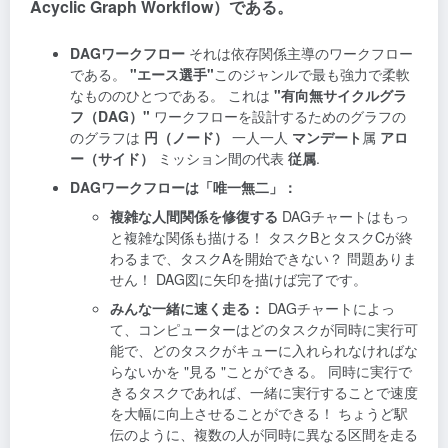
Acyclic Graph Workflow）である。
DAGワークフロー
それは依存関係主導のワークフロー
である。
"エース選手"
このジャンルで最も強力で柔軟
なもののひとつである。 これは
"有向無サイクルグラ
フ（DAG）"
ワークフローを設計するためのグラフの
のグラフは
円（ノード）
一人一人
マンデート
属
アロ
ー（サイド）
ミッション間の代表
従属
.
DAGワークフローは「唯一無二」：
複雑な人間関係を修復する
DAGチャートはもっ
と複雑な関係も描ける！ タスクBとタスクCが終
わるまで、タスクAを開始できない？ 問題ありま
せん！ DAG図に矢印を描けば完了です。
みんな一緒に速く走る：
DAGチャートによっ
て、コンピューターはどのタスクが同時に実行可
能で、どのタスクがキューに入れられなければな
らないかを "見る "ことができる。 同時に実行で
きるタスクであれば、一緒に実行することで速度
を大幅に向上させることができる！ ちょうど駅
伝のように、複数の人が同時に異なる区間を走る