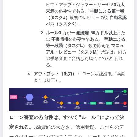
ビア・アラブ・ジャマーヒリーヤ
50万人
未満
の必要性である。
手動による第一審
（タスクJ）
最初のレビューの後
自動承認
パス（タスクK）
.
ルール3
万が一
融資額 50万ドル以上
また
は
不良債権
の必要性である。
手動による
第一段階（タスクL）
歌で応える
マニュ
アル・レビュー（タスクM）
承認は、両方
の手動審査に合格した場合にのみ行われ
る。
アウトプット（出力）：
ローン承認結果（承認
または却下）。
ローン審査の方向性は、すべて "ルール "によって決
定される。
. 融資額の大きさ、信用状態、これらのデ
ータはルールエンジンに入力され、ルールエンジンは