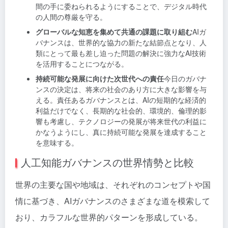
間の手に委ねられるようにすることで、デジタル時代
の人間の尊厳を守る。
グローバルな知恵を集めて共通の課題に取り組む
AIガ
バナンスは、世界的な協力の新たな結節点となり、人
類にとって最も差し迫った問題の解決に強力なAI技術
を活用することにつながる。
持続可能な発展に向けた次世代への責任
今日のガバナ
ンスの決定は、将来の社会のあり方に大きな影響を与
える。責任あるガバナンスとは、AIの短期的な経済的
利益だけでなく、長期的な社会的、環境的、倫理的影
響も考慮し、テクノロジーの発展が将来世代の利益に
かなうようにし、真に持続可能な発展を達成すること
を意味する。
人工知能ガバナンスの世界情勢と比較
世界の主要な国や地域は、それぞれのコンセプトや国
情に基づき、AIガバナンスのさまざまな道を模索して
おり、カラフルな世界的パターンを形成している。