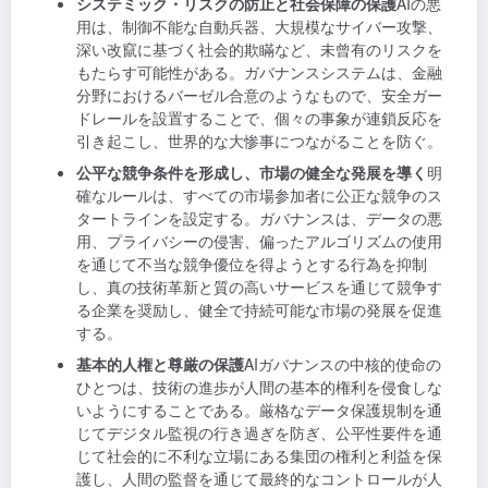
システミック・リスクの防止と社会保障の保護
AIの悪
用は、制御不能な自動兵器、大規模なサイバー攻撃、
深い改竄に基づく社会的欺瞞など、未曾有のリスクを
もたらす可能性がある。ガバナンスシステムは、金融
分野におけるバーゼル合意のようなもので、安全ガー
ドレールを設置することで、個々の事象が連鎖反応を
引き起こし、世界的な大惨事につながることを防ぐ。
公平な競争条件を形成し、市場の健全な発展を導く
明
確なルールは、すべての市場参加者に公正な競争のス
タートラインを設定する。ガバナンスは、データの悪
用、プライバシーの侵害、偏ったアルゴリズムの使用
を通じて不当な競争優位を得ようとする行為を抑制
し、真の技術革新と質の高いサービスを通じて競争す
る企業を奨励し、健全で持続可能な市場の発展を促進
する。
基本的人権と尊厳の保護
AIガバナンスの中核的使命の
ひとつは、技術の進歩が人間の基本的権利を侵食しな
いようにすることである。厳格なデータ保護規制を通
じてデジタル監視の行き過ぎを防ぎ、公平性要件を通
じて社会的に不利な立場にある集団の権利と利益を保
護し、人間の監督を通じて最終的なコントロールが人