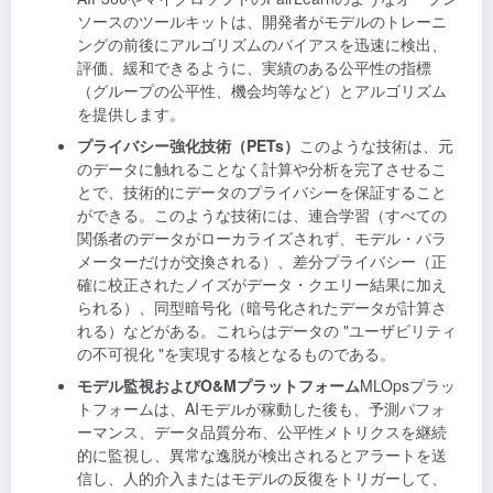
ソースのツールキットは、開発者がモデルのトレーニ
ングの前後にアルゴリズムのバイアスを迅速に検出、
評価、緩和できるように、実績のある公平性の指標
（グループの公平性、機会均等など）とアルゴリズム
を提供します。
プライバシー強化技術（PETs）
このような技術は、元
のデータに触れることなく計算や分析を完了させるこ
とで、技術的にデータのプライバシーを保証すること
ができる。このような技術には、連合学習（すべての
関係者のデータがローカライズされず、モデル・パラ
メーターだけが交換される）、差分プライバシー（正
確に校正されたノイズがデータ・クエリー結果に加え
られる）、同型暗号化（暗号化されたデータが計算さ
れる）などがある。これらはデータの "ユーザビリティ
の不可視化 "を実現する核となるものである。
モデル監視およびO&Mプラットフォーム
MLOpsプラッ
トフォームは、AIモデルが稼動した後も、予測パフォ
ーマンス、データ品質分布、公平性メトリクスを継続
的に監視し、異常な逸脱が検出されるとアラートを送
信し、人的介入またはモデルの反復をトリガーして、