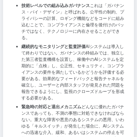
技術レベルでの組み込みガバナンス
これは「ガバナン
ス・バイ・デザイン」と呼ばれる。公平性の制約、プ
ライバシーの計算、ロギング機能などをコードに組み
込むことで、コンプライアンスと倫理を後付けのパッ
チではなく、テクノロジーに内在させることができ
る。
継続的なモニタリングと監査評価
AIシステムは導入し
て終わりではない。ガバナンスの枠組みでは、独立し
た第三者監査機構を設置し、稼働中のAIシステムを定
期的に「点検」し、公正性、セキュリティ、コンプラ
イアンスの要件を満たしているかどうかを評価する必
要がある。効果的なフィードバックと報告チャネルを
確立し、ユーザーと内部スタッフが発見された問題を
報告できるようにし、監視のクローズドループを形成
する必要がある。
緊急時の対応と退出メカニズム
どんなに優れたガバナ
ンスであっても、不測の事態に対処できなければなら
ない。重大な障害や悪意のあるシステムの悪用、いわ
ゆる「キルスイッチ」が発生した場合に、AIシステム
への迅速な介入、緩和、あるいはシステムの停止を可