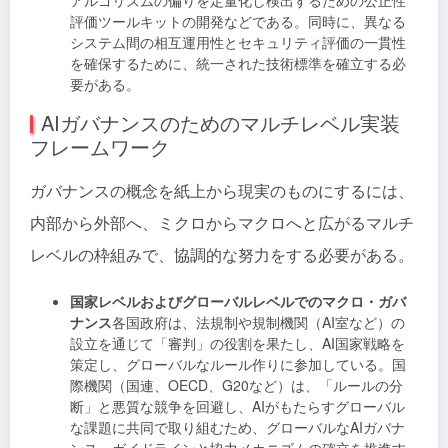
アルゴリズムの偏りを定量化し検出するための公正性
評価ツールキットの開発などである。同時に、異なる
システム間の相互運用性とセキュリティ評価の一貫性
を確保するために、統一された技術標準を確立する必
要がある。
AIガバナンスのためのマルチレベル実装
フレームワーク
ガバナンスの概念を紙上から現実のものにするには、
内部から外部へ、ミクロからマクロへと広がるマルチ
レベルの枠組みで、協調的な努力をする必要がある。
国家レベルおよびグローバルレベルでのマクロ・ガバ
ナンス
各国政府は、法規制や規制機関（AI室など）の
設立を通じて「審判」の役割を果たし、AI国家戦略を
策定し、グローバルなルール作りに参加している。国
際機関（国連、OECD、G20など）は、「ルールの分
断」と悪質な競争を回避し、AIがもたらすグローバル
な課題に共同で取り組むため、グローバルなAIガバナ