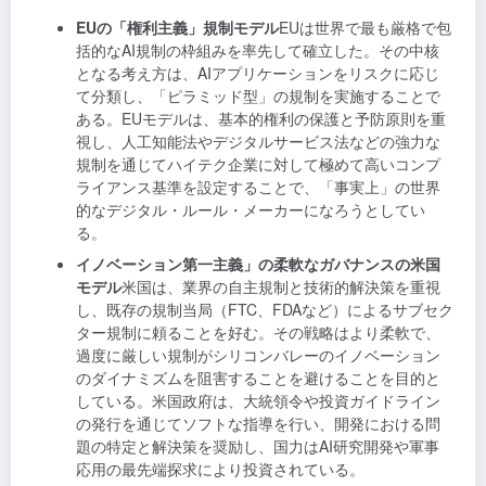
EUの「権利主義」規制モデル
EUは世界で最も厳格で包
括的なAI規制の枠組みを率先して確立した。その中核
となる考え方は、AIアプリケーションをリスクに応じ
て分類し、「ピラミッド型」の規制を実施することで
ある。EUモデルは、基本的権利の保護と予防原則を重
視し、人工知能法やデジタルサービス法などの強力な
規制を通じてハイテク企業に対して極めて高いコンプ
ライアンス基準を設定することで、「事実上」の世界
的なデジタル・ルール・メーカーになろうとしてい
る。
イノベーション第一主義」の柔軟なガバナンスの米国
モデル
米国は、業界の自主規制と技術的解決策を重視
し、既存の規制当局（FTC、FDAなど）によるサブセク
ター規制に頼ることを好む。その戦略はより柔軟で、
過度に厳しい規制がシリコンバレーのイノベーション
のダイナミズムを阻害することを避けることを目的と
している。米国政府は、大統領令や投資ガイドライン
の発行を通じてソフトな指導を行い、開発における問
題の特定と解決策を奨励し、国力はAI研究開発や軍事
応用の最先端探求により投資されている。