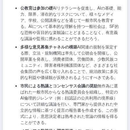
公教育は参加の礎
AIリテラシーを促進し、AIの基礎、能
力、限界、潜在的なリスクについて、様々なメディ
ア、学校、公開講座などを通じて一般市民を教育す
る。AIについて基本的な理解を持つ一般社会は、SF的
な恐怖や盲目的な楽観論にとどまることなく、有意義
な議論や監視に携わることができるだろう。
多様な意見募集チャネルの構築
AI関連の規制を策定す
る際、立法・規制機関は率先して公聴会を開催し、公
開草案を発表し、消費者団体、労働団体、少数民族コ
ミュニティ、障害者権利擁護団体など、さまざまな社
会集団の声を広く取り入れることで、統治政策に多元
的な利益や価値観が反映されるようにすべきである。
市民による熟議とコンセンサス会議の奨励
無作為に選
ばれた一般市民からなる熟議委員会を組織し、特定の
AI倫理的ジレンマ（例：顔認証の公共利用の境界線）
について詳細な議論を行い、専門家から提供された中
立的な情報に基づく提言の報告書を作成する。この形
式により、意思決定者は熟考された世論の情報を得る
ことができる。