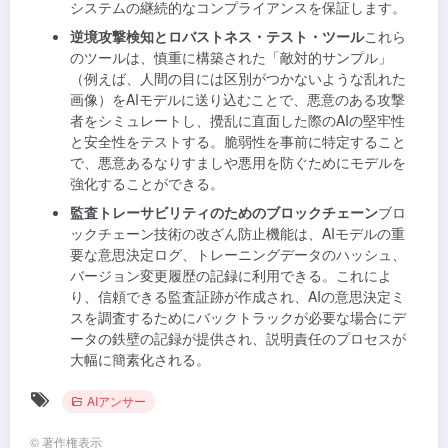
システムの継続的なコンプライアンスを保証します。
逆境攻撃検知とロバストネス・テスト・ツール
これら
のツールは、慎重に構築された「敵対的サンプル」
（例えば、人間の目には区別がつかないような乱れた
画像）をAIモデルに送り込むことで、悪意のある攻撃
者をシミュレートし、攪乱に直面した際のAIの堅牢性
と安全性をテストする。脆弱性を事前に特定すること
で、悪意あるなりすましや悪用を防ぐためにモデルを
強化することができる。
監査トレーサビリティのためのブロックチェーン
ブロ
ックチェーン技術の改ざん防止機能は、AIモデルの重
要な意思決定ログ、トレーニングデータのハッシュ、
バージョン変更履歴の記録に利用できる。これによ
り、信頼できる監査証跡が作成され、AIの意思決定ミ
スを調査するためにバックトラックが必要な場合にデ
ータの鉄壁の記録が提供され、説明責任のプロセスが
大幅に簡素化される。
AIアンサー
©
著作権表示