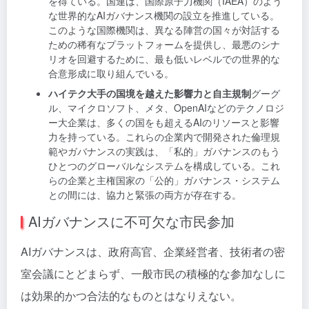
を得ている。国連は、国際原子力機関（IAEA）のよう
な世界的なAIガバナンス機関の設立を推進している。
このような国際機関は、異なる陣営の国々が対話する
ための稀有なプラットフォームを提供し、最悪のシナ
リオを回避するために、最も低いレベルでの世界的な
合意形成に取り組んでいる。
ハイテク大手の国境を越えた影響力と自主規制
グーグ
ル、マイクロソフト、メタ、OpenAIなどのテクノロジ
ー大企業は、多くの国をも超えるAIのリソースと影響
力を持っている。これらの企業内で開発された倫理規
範やガバナンスの実践は、「私的」ガバナンスのもう
ひとつのグローバルなシステムを構成している。これ
らの企業と主権国家の「公的」ガバナンス・システム
との間には、協力と緊張の両方が存在する。
AIガバナンスに不可欠な市民参加
AIガバナンスは、政府高官、企業経営者、技術者の密
室会議にとどまらず、一般市民の積極的な参加なしに
は効果的かつ合法的なものとはなりえない。