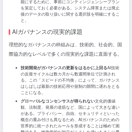
能にするために、事前にコンティンジェンシープラン
を策定しておく必要がある。システム障害または廃止
後のデータの取り扱いに関する選択肢を明確にするこ
と。
AIガバナンスの現実的課題
理想的なガバナンスの枠組みは、技術的、社会的、国
際協力的なレベルで多くの現実的な課題に直面する。
技術開発がガバナンスの更新をはるかに上回る
AI技術
の反復サイクルは数カ月から数週間単位で計測され
る。この「スピードの不均衡」によって、ガバナンス
はしばしば最新の技術応用や規制の隙間に遅れをとる
ことになる。
グローバルなコンセンサスが得られない
文化的価値
観、法制度、発展の道筋など、国によって大きな違い
がある。プライバシー、自由、セキュリティといった
概念の重み付けも異なるため、AIガバナンスのための
世界的に統一されたルールを形成することは極めて困
難である。地政学的な対立がこうした違いをさらに悪