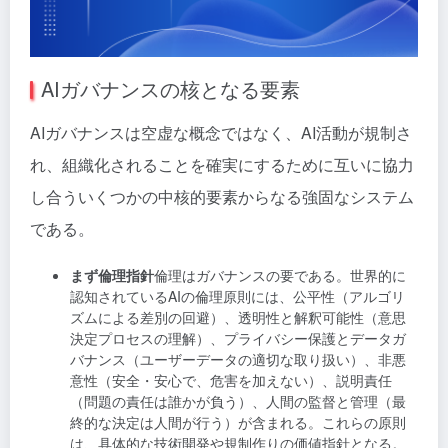
AIガバナンスの核となる要素
AIガバナンスは空虚な概念ではなく、AI活動が規制さ
れ、組織化されることを確実にするために互いに協力
し合ういくつかの中核的要素からなる強固なシステム
である。
まず倫理指針
倫理はガバナンスの要である。世界的に
認知されているAIの倫理原則には、公平性（アルゴリ
ズムによる差別の回避）、透明性と解釈可能性（意思
決定プロセスの理解）、プライバシー保護とデータガ
バナンス（ユーザーデータの適切な取り扱い）、非悪
意性（安全・安心で、危害を加えない）、説明責任
（問題の責任は誰かが負う）、人間の監督と管理（最
終的な決定は人間が行う）が含まれる。これらの原則
は、具体的な技術開発や規制作りの価値指針となる。