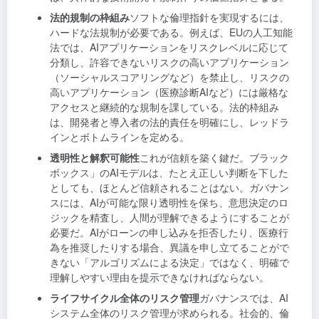
法的規制の枠組み
ソフトな倫理指針を実現するには、
ハードな法規制が必要である。例えば、EUの人工知能
法では、AIアプリケーションをリスクレベルに応じて
分類し、許容できないリスクの高いアプリケーション
（ソーシャルスコアリングなど）を禁止し、リスクの
高いアプリケーション（医療診断AIなど）には厳格な
アクセスと継続的な規制を課している。法的枠組み
は、開発者と導入者の法的責任を明確にし、レッドラ
インとボトムラインを定める。
透明性と解釈可能性
これが信頼を築く鍵だ。ブラック
ボックス」のAIモデルは、たとえ正しい判断を下した
としても、ほとんど信頼されることはない。ガバナン
スには、AIが可能な限り透明性を保ち、意思決定のロ
ジックを精査し、人間が理解できるようにすることが
必要だ。AIがローンの申し込みを拒否したり、医療行
為を推奨したりする場合、異議を申し立てることがで
きない「アルゴリズムによる決定」ではなく、明確で
理解しやすい理由を提示できなければならない。
ライフサイクル全体のリスク管理
ガバナンスでは、AI
システム全体のリスク管理が求められる。社会的、倫