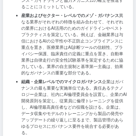
ンス・ガイドラインと協力メカニズムの確立を推進す
ることにコミットしている。
産業およびセクター・レベルでのメゾ・ガバナンス
異
なる業界がそれぞれの特徴を組み合わせて、それぞれ
の業界におけるAI活用のためのガイドラインやベスト
プラクティスを策定している。例えば、金融業界は与
信におけるAIの公平性や不正防止コンプライアンスに
重点を置き、医療業界はAI診断ツールの信頼性、プラ
イバシー保護、臨床責任の定義に重点を置き、自動車
業界は自律走行の安全性試験基準を策定するために協
力している。業界の自主規制と基準第一主義は、効果
的なガバナンスの重要な部分である。
組織・企業レベルでのマイクロガバナンス
企業はガバ
ナンスの最も重要な実施単位である。責任あるテクノ
ロジー企業は、社内にAI倫理委員会を設置し、企業のAI
開発原則を策定し、従業員に倫理トレーニングを提供
し、AI倫理最高責任者などの役職を設ける。企業は、
データ収集やモデルのトレーニングから製品の発売や
アップデートの繰り返しに至るまで、製品管理のあら
ゆるプロセスにガバナンス要件を統合する必要があ
る。