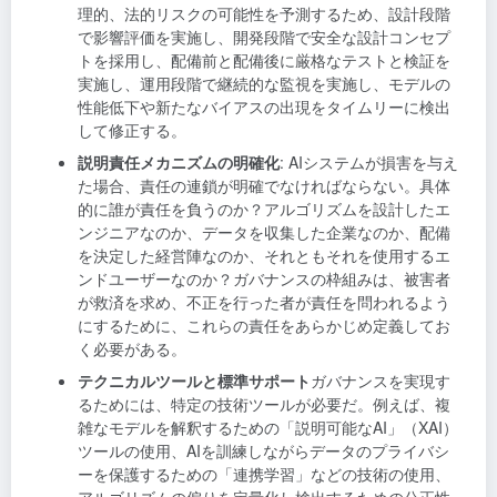
理的、法的リスクの可能性を予測するため、設計段階
で影響評価を実施し、開発段階で安全な設計コンセプ
トを採用し、配備前と配備後に厳格なテストと検証を
実施し、運用段階で継続的な監視を実施し、モデルの
性能低下や新たなバイアスの出現をタイムリーに検出
して修正する。
説明責任メカニズムの明確化
: AIシステムが損害を与え
た場合、責任の連鎖が明確でなければならない。具体
的に誰が責任を負うのか？アルゴリズムを設計したエ
ンジニアなのか、データを収集した企業なのか、配備
を決定した経営陣なのか、それともそれを使用するエ
ンドユーザーなのか？ガバナンスの枠組みは、被害者
が救済を求め、不正を行った者が責任を問われるよう
にするために、これらの責任をあらかじめ定義してお
く必要がある。
テクニカルツールと標準サポート
ガバナンスを実現す
るためには、特定の技術ツールが必要だ。例えば、複
雑なモデルを解釈するための「説明可能なAI」（XAI）
ツールの使用、AIを訓練しながらデータのプライバシ
ーを保護するための「連携学習」などの技術の使用、