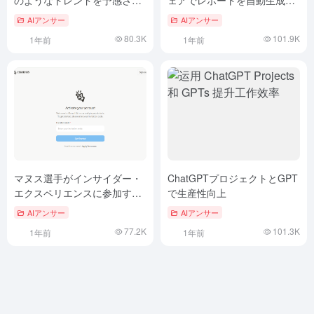
のようなトレンドを予感させ
ェアでレポートを自動生成す
るのだろうか？
るには？
AIアンサー
AIアンサー
80.3K
101.9K
1年前
1年前
マヌス選手がインサイダー・
ChatGPTプロジェクトとGPT
エクスペリエンスに参加する
で生産性向上
資格は？
AIアンサー
AIアンサー
77.2K
101.3K
1年前
1年前