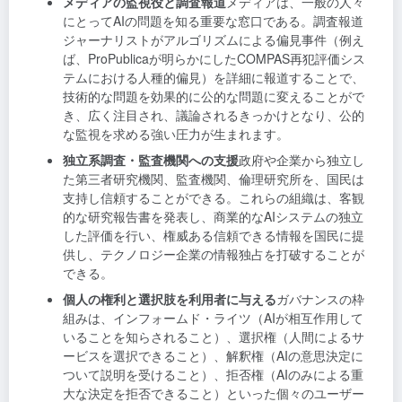
メディアの監視役と調査報道
メディアは、一般の人々
にとってAIの問題を知る重要な窓口である。調査報道
ジャーナリストがアルゴリズムによる偏見事件（例え
ば、ProPublicaが明らかにしたCOMPAS再犯評価シス
テムにおける人種的偏見）を詳細に報道することで、
技術的な問題を効果的に公的な問題に変えることがで
き、広く注目され、議論されるきっかけとなり、公的
な監視を求める強い圧力が生まれます。
独立系調査・監査機関への支援
政府や企業から独立し
た第三者研究機関、監査機関、倫理研究所を、国民は
支持し信頼することができる。これらの組織は、客観
的な研究報告書を発表し、商業的なAIシステムの独立
した評価を行い、権威ある信頼できる情報を国民に提
供し、テクノロジー企業の情報独占を打破することが
できる。
個人の権利と選択肢を利用者に与える
ガバナンスの枠
組みは、インフォームド・ライツ（AIが相互作用して
いることを知らされること）、選択権（人間によるサ
ービスを選択できること）、解釈権（AIの意思決定に
ついて説明を受けること）、拒否権（AIのみによる重
大な決定を拒否できること）といった個々のユーザー