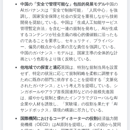
中国の「安全で管理可能な」包括的発展モデル
中国の
AIガバナンスは「安全で制御可能」「人民中心」を強
調し、国家安全保障と社会の安定を重視しながら技術
開発を奨励している。中国は「生成人工知能サービス
管理暫定弁法」を含む一連の規制を発布し、AIが生成
するコンテンツが社会主義の核心的価値観に沿ったも
のであることを要求し、セキュリティ、プライバシ
ー、偏見の観点から企業の主な責任を強調している。
中国のガバナンス・モデルは、国家主導の全体的な計
画という色彩をより強く反映している。
他地域での探査と適応
英国は、特別な規制当局を設置
せず、特定の状況に応じて規制戦略を柔軟に調整する
ために既存の部門に依存することを提唱する「文脈化
されたガバナンス」という考え方を提唱している。シ
ンガポールやアラブ首長国連邦などの小規模先進国
は、緩やかな規制と優れたインフラでグローバルなAI
企業や人材を誘致し、「実験場」の役割を果たす「AI
サンドボックス」環境の構築に尽力している。
国際機関におけるコーディネーターの役割
経済協力開
発機構（OECD）はAI原則を提唱し、多くの国から賛同