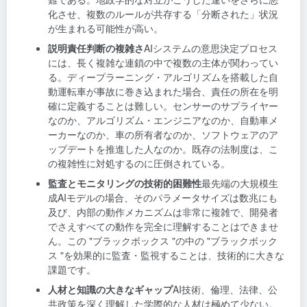
化させ、複数のルールが共存する「分断された」状況
が生まれる可能性が高い。
説明責任判断の複雑さ
AIシステムの意思決定プロセス
には、長く複雑な連鎖の中で複数の主体が関わってい
る。ディープラーニング・アルゴリズムを搭載した自
動運転車が事故に巻き込まれた場合、責任の所在を明
確に定義することは難しい。センサーのサプライヤー
なのか、アルゴリズム・エンジニアなのか、自動車メ
ーカーなのか、車の所有者なのか、ソフトウェアのア
ップデートを推進した人なのか。既存の法制度は、こ
の複雑性に対処するのに圧倒されている。
監査とモニタリングの技術的困難性
最先端の大規模生
成AIモデルの場合、そのパラメータサイズは数兆にも
及び、内部の動作メカニズムは非常に複雑で、開発者
でさえすべての動作を完全に理解することはできませ
ん。この "ブラックボックス "の中の "ブラックボック
ス "を効果的に監査・監視することは、技術的に大きな
課題です。
人材と知識の大きなギャップ
AI技術、倫理、法律、公
共政策を深く理解した学際的な人材は極めて少ない。