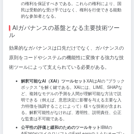
の権利を保証すべきである。これらの権利により、国
民は受動的な受け手ではなく、権利を行使できる能動
的な参加者となる。
AIガバナンスの基盤となる主要技術ツー
ル
効果的なガバナンスは口先だけでなく、ガバナンスの
原則をコードやシステムの機能性に変換する強力な技
術ツールによって支えられている必要がある。
解釈可能なAI（XAI）ツールセット
XAIはAIの "ブラック
ボックス "を解く鍵である。XAIには、LIME、SHAPな
ど、複雑なモデルの予測を人間が理解可能な方法で説
明できる（例えば、意思決定に影響を与える主要な入
力特徴を強調することによって）様々な技術が含まれ
る。解釈可能性がなければ、透明性、説明責任、公正
な監査は不可能である。
公平性の評価と緩和のためのツールキット
IBMの
AIF360やマイクロソフトのFairLearnのようなオープン