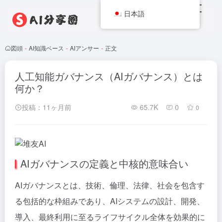
日本語
図頭
-
AI知識ベース
-
AIアンサー
-
正文
人工知能ガバナンス（AIガバナンス）とは
何か？
投稿：11ヶ月前
65.7K
0
0
AIガバナンスの定義と中核的意味合い
AIガバナンスとは、技術、倫理、法律、社会を包含す
る包括的な枠組みであり、AIシステムの設計、開発、
導入、最終利用に至るライフサイクル全体を効果的に