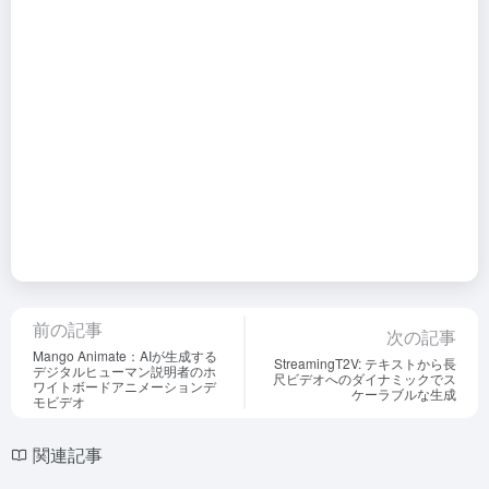
前の記事
次の記事
Mango Animate：AIが生成する
StreamingT2V: テキストから長
デジタルヒューマン説明者のホ
尺ビデオへのダイナミックでス
ワイトボードアニメーションデ
ケーラブルな生成
モビデオ
関連記事