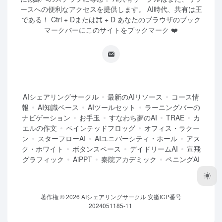
ースへの便利なアクセスを提供します。 AI時代、共有は王
である！ Ctrl + Dまたは⌘ + D あなたのブラウザのブック
マークバーにこのサイトをブックマーク ❤️
AIシェアリングサークル
最新のAIリソース
コース情
報
AI知識ベース
AIツールセット
ラーニングバーの
ナビゲーション
お手玉
すなわち夢のAI
TRAE
カ
エルの作文
ペインテッドフロッグ
オフィス・ラクー
ン
スターフローAI
AIユニバーシティ・ホール
アス
ク・ホワイト
ボタンスペース
デイドリームAI
宣飛
グラフィック
AiPPT
秦院アカデミック
ペニングAI
著作権 © 2026
AIシェアリングサークル
安徽ICP番号
2024051185-11