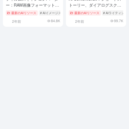
ー：RAW画像フォーマットで
トーリー、ダイアログスクリ
スキャンしたフィルムを完成
プト、ナレーション、グラフ
最新のAIリソース
# AIイメージスタイルコントロール
最新のAIリソース
# AIライティング
画像に変換します。
ィックを生成するための多機
84.8K
99.7K
2年前
2年前
能AIコンテンツ作成ツール