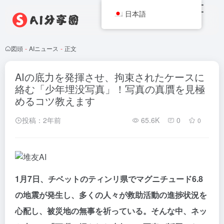
日本語
図頭
-
AIニュース
-
正文
AIの底力を発揮させ、拘束されたケースに
絡む「少年埋没写真」！写真の真贋を見極
めるコツ教えます
投稿：2年前
65.6K
0
0
1月7日、チベットのティンリ県でマグニチュード6.8
の地震が発生し、多くの人々が救助活動の進捗状況を
心配し、被災地の無事を祈っている。そんな中、ネッ