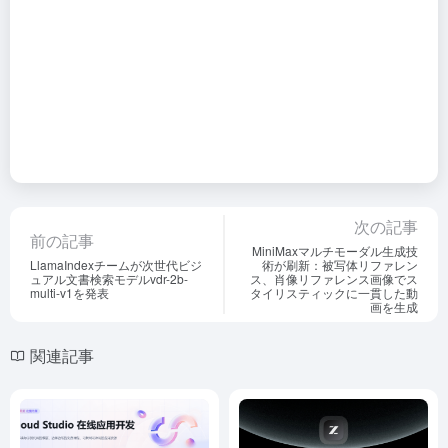
次の記事
前の記事
MiniMaxマルチモーダル生成技
LlamaIndexチームが次世代ビジ
術が刷新：被写体リファレン
ュアル文書検索モデルvdr-2b-
ス、肖像リファレンス画像でス
multi-v1を発表
タイリスティックに一貫した動
画を生成
関連記事