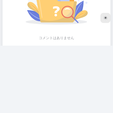
コメントはありません
AI共有サークル、最高かつ最も完全なAI無料リソース共有
サイト。人工知能の分野でゼロから学習者を支援し、徐々
に熟練へのステップに専念！ AI共有サークルはまた、リソ
ースへの便利なアクセスを提供します。 AI時代、共有は王
である！ Ctrl + Dまたは⌘ + D あなたのブラウザのブック
マークバーにこのサイトをブックマーク ❤️