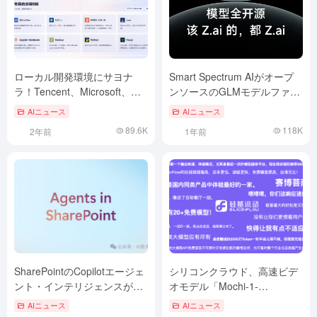
ローカル開発環境にサヨナ
Smart Spectrum AIがオープ
ラ！Tencent、Microsoft、
ンソースのGLMモデルファミ
Googleが提供する無料のオン
リーをリリース：MITライセ
AIニュース
AIニュース
ラインAI IDEが、あなたの開
ンス、Z.aiプラットフォー
89.6K
118K
2年前
1年前
発をサポートします！
ム、高速推論サービスを発表
SharePointのCopilotエージェ
シリコンクラウド、高速ビデ
ント・インテリジェンスが正
オモデル「Mochi-1-
式リリース
Preview」を発表
AIニュース
AIニュース