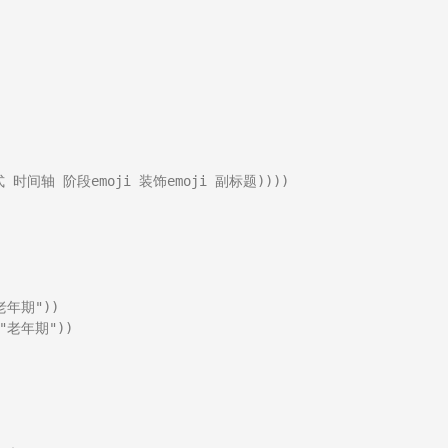
间轴 阶段emoji 装饰emoji 副标题))))

年期"))

老年期"))
