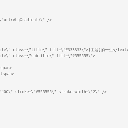
"url(#bgGradient)\" />

ddle\" class=\"title\" fill=\"#333333\">{主题}的一生</text>
dle\" class=\"subtitle\" fill=\"#555555\">

pan>

span>

"400\" stroke=\"#555555\" stroke-width=\"2\" />
