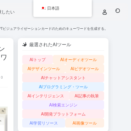
日本語
献したい
PTビジュアライゼーションカードのためのキューワードを生成する。
厳選されたAIツール
ン
ーワ
AIトップ
AIオーディオツール
AIデザインツール
AIビデオツール
0
AIチャットアシスタント
AIプログラミング・ツール
AIインテリジェンス
AI記事の執筆
AI検索エンジン
AI開発プラットフォーム
AI学習リソース
AI画像ツール