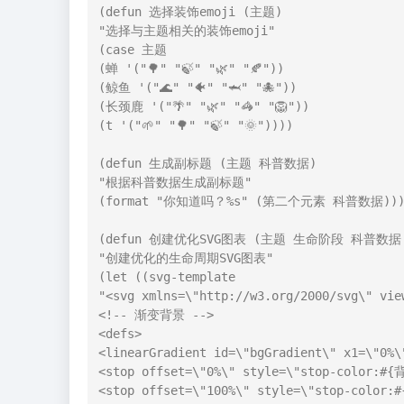
(defun 选择装饰emoji (主题)

"选择与主题相关的装饰emoji"

(case 主题

(蝉 '("🌳" "🍃" "🌿" "🍂"))

(鲸鱼 '("🌊" "🐠" "🦈" "🐙"))

(长颈鹿 '("🌴" "🌿" "🦓" "🦁"))

(t '("🌱" "🌳" "🍃" "🌞"))))

(defun 生成副标题 (主题 科普数据)

"根据科普数据生成副标题"

(format "你知道吗？%s" (第二个元素 科普数据)))
(defun 创建优化SVG图表 (主题 生命阶段 科普数据 
"创建优化的生命周期SVG图表"

(let ((svg-template

"<svg xmlns=\"http://w3.org/2000/svg\" view
<!-- 渐变背景 -->

<defs>

<linearGradient id=\"bgGradient\" x1=\"0%\
<stop offset=\"0%\" style=\"stop-color:#{
<stop offset=\"100%\" style=\"stop-color: