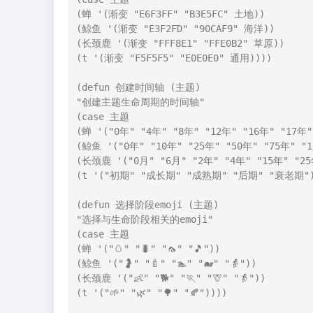
(蝉 '(渐变 "E6F3FF" "B3E5FC" 土地))

(鲸鱼 '(渐变 "E3F2FD" "90CAF9" 海洋))

(长颈鹿 '(渐变 "FFF8E1" "FFE0B2" 草原))

(t '(渐变 "F5F5F5" "E0E0E0" 通用))))

(defun 创建时间轴 (主题)

"创建主题生命周期的时间轴"

(case 主题

(蝉 '("0年" "4年" "8年" "12年" "16年" "17年")
(鲸鱼 '("0年" "10年" "25年" "50年" "75年" "10
(长颈鹿 '("0月" "6月" "2年" "4年" "15年" "25年
(t '("初期" "成长期" "成熟期" "后期" "衰老期"))
(defun 选择阶段emoji (主题)

"选择与生命阶段相关的emoji"

(case 主题

(蝉 '("🥚" "🐛" "🦟" "🎵"))

(鲸鱼 '("🤰" "🍼" "🏊" "🐋" "👵"))

(长颈鹿 '("👶" "🐕" "🏃" "🦒" "👵"))

(t '("🌱" "🌿" "🌳" "🍂"))))
