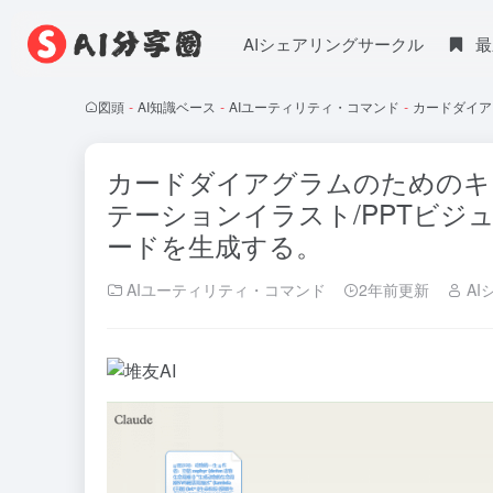
AIシェアリングサークル
最
図頭
-
AI知識ベース
-
AIユーティリティ・コマンド
-
カードダイア
カードダイアグラムのためのキ
テーションイラスト/PPTビ
ードを生成する。
AIユーティリティ・コマンド
2年前更新
AI