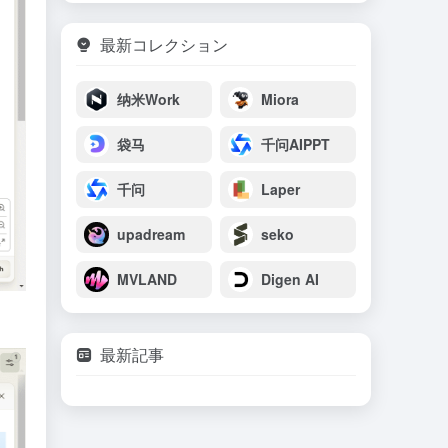
最新コレクション
纳米Work
Miora
袋马
千问AIPPT
千问
Laper
upadream
seko
MVLAND
Digen AI
最新記事