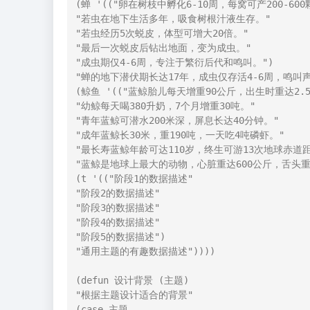
(蝉 '(("卵在树枝中孵化6-10周，每窝可产200-600
"若虫在地下生活多年，吸食树根汁液生存。"

"若虫经历5次蜕皮，体型可增大20倍。"

"最后一次蜕皮后钻出地面，变为成虫。"

"成虫期仅4-6周，专注于繁衍后代和鸣叫。")

"蝉的地下潜伏期长达17年，成虫仅存活4-6周，鸣叫声
(鲸鱼 '(("蓝鲸胎儿每天增重90公斤，出生时重达2.5
"幼鲸每天喝380升奶，7个月增重30吨。"

"青年蓝鲸可潜水200米深，屏息长达40分钟。"

"成年蓝鲸长30米，重190吨，一天吃4吨磷虾。"

"最长寿蓝鲸年龄可达110岁，终生可游13次地球赤道距离
"蓝鲸是地球上最大的动物，心脏重达600公斤，舌头重如
(t '(("阶段1的数据描述"

"阶段2的数据描述"

"阶段3的数据描述"

"阶段4的数据描述"

"阶段5的数据描述")

"通用主题的有趣数据描述"))))

(defun 设计背景 (主题)

"根据主题设计适合的背景"

(case 主题
