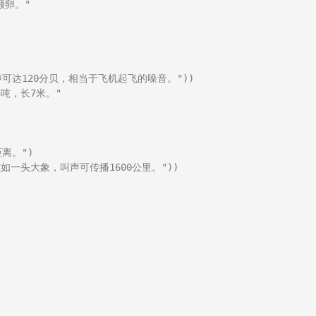
颗卵。"

可达120分贝，相当于飞机起飞的噪音。"))

吨，长7米。"

。")

一头大象，叫声可传播1600公里。"))
