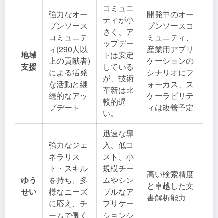
コミュニ
強力なオー
開発中のオー
ティが小
プンソース
プンソースコ
さく、ア
コミュニテ
ミュニティ、
ップデー
ィ(290人以
産業用アプリ
地域
トは安定
上の貢献者)
ケーションの
支援
している
による活発
シナリオにフ
が、技術
な活動と継
ォーカス、ス
革新は比
続的なアッ
ケーラビリテ
較的遅
プデート
ィは改善予定
い。
迅速な導
強力なジェ
入、低コ
ネラリス
スト、小
ト・スキル
規模チー
高い検索精度
ゆう
を持ち、多
ムやシン
と卓越した文
せい
様なニーズ
プルなア
書解析能力
に応え、チ
プリケー
ームで働く
ションシ