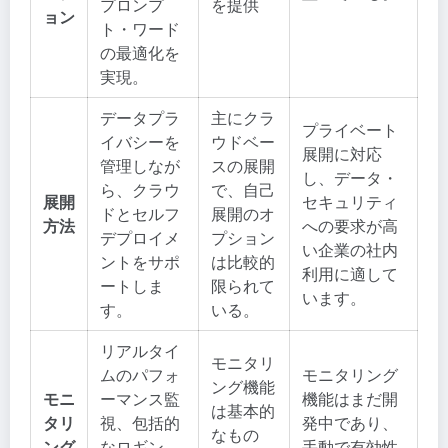
プロンプ
を提供
ョン
ト・ワード
の最適化を
実現。
データプラ
主にクラ
プライベート
イバシーを
ウドベー
展開に対応
管理しなが
スの展開
し、データ・
ら、クラウ
で、自己
展開
セキュリティ
ドとセルフ
展開のオ
方法
への要求が高
デプロイメ
プション
い企業の社内
ントをサポ
は比較的
利用に適して
ートしま
限られて
います。
す。
いる。
リアルタイ
モニタリ
ムのパフォ
モニタリング
ング機能
モニ
ーマンス監
機能はまだ開
は基本的
タリ
視、包括的
発中であり、
なもの
ング
なロギン
手動で有効性