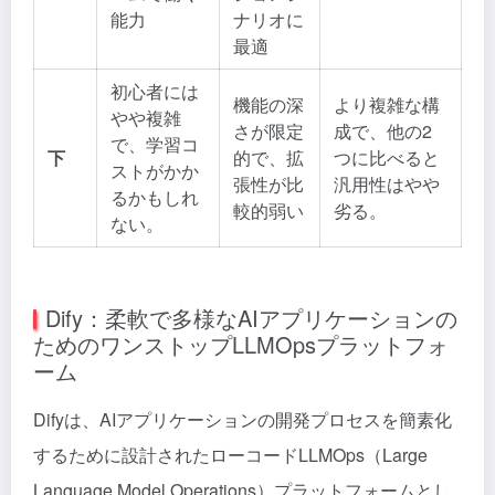
能力
ナリオに
最適
初心者には
機能の深
より複雑な構
やや複雑
さが限定
成で、他の2
で、学習コ
下
的で、拡
つに比べると
ストがかか
張性が比
汎用性はやや
るかもしれ
較的弱い
劣る。
ない。
Dify：柔軟で多様なAIアプリケーションの
ためのワンストップLLMOpsプラットフォ
ーム
Difyは、AIアプリケーションの開発プロセスを簡素化
するために設計されたローコードLLMOps（Large
Language Model Operations）プラットフォームとし