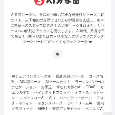
AI共有サークル、最高かつ最も完全なAI無料リソース共有
サイト。人工知能の分野でゼロから学習者を支援し、徐々
に熟練へのステップに専念！ AI共有サークルはまた、リソ
ースへの便利なアクセスを提供します。 AI時代、共有は王
である！ Ctrl + Dまたは⌘ + D あなたのブラウザのブック
マークバーにこのサイトをブックマーク ❤️
AIシェアリングサークル
最新のAIリソース
コース情
報
AI知識ベース
AIツールセット
ラーニングバーの
ナビゲーション
お手玉
すなわち夢のAI
TRAE
カ
エルの作文
ペインテッドフロッグ
オフィス・ラクー
ン
スターフローAI
AIユニバーシティ・ホール
アス
ク・ホワイト
ボタンスペース
デイドリームAI
宣飛
グラフィック
AiPPT
秦院アカデミック
ペニングAI