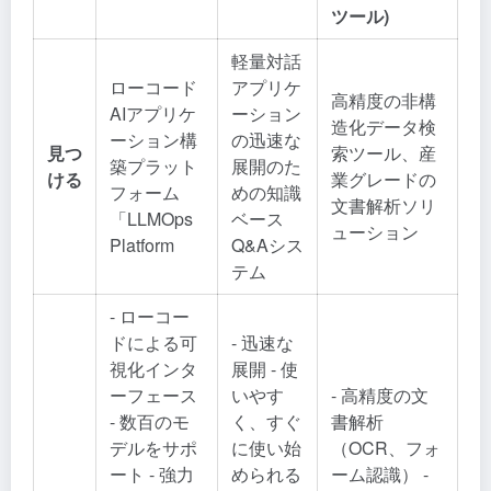
ツール)
軽量対話
ローコード
アプリケ
高精度の非構
AIアプリケ
ーション
造化データ検
ーション構
の迅速な
見つ
索ツール、産
築プラット
展開のた
ける
業グレードの
フォーム
めの知識
文書解析ソリ
「LLMOps
ベース
ューション
Platform
Q&Aシス
テム
- ローコー
ドによる可
- 迅速な
視化インタ
展開 - 使
ーフェース
いやす
- 高精度の文
- 数百のモ
く、すぐ
書解析
デルをサポ
に使い始
（OCR、フォ
ート - 強力
められる
ーム認識） -