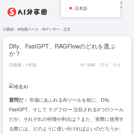
日本語
図頭
-
AI知識ベース
-
AIアンサー
-
正文
Dify、FastGPT、RAGFlowのどれを選ぶ
か？
投稿：1年前
104K
0
0
質問だ：
市場にあふれるAIツールを前に、Dify、
FastGPT、そして
ラグフロー
注目される3つのツール
だが、それぞれの特徴や利点は？また、実際に使用す
る際には、どのように使い分ければよいのだろうか。