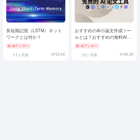
長短期記憶（LSTM）ネット
おすすめのAI小論文作成ツー
ワークとは何か？
ルとは？おすすめの無料AIア
カデミック小論文アシスタン
AIアンサー
AIアンサー
ト15選
53.6K
66.3K
11ヶ月前
12ヶ月前