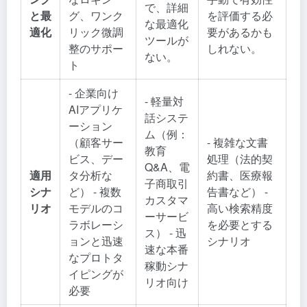
で、詳細
と最
グ、ワンク
を評価する必
な最適化
適化
リック微調
要があるかも
ツールが
整のサポー
しれない。
ない。
ト
- 企業向け
- 軽量対
AIアプリケ
話システ
ーション
ム（例：
（顧客サー
- 複雑な文書
教育
ビス、デー
処理（法的契
Q&A、電
適用
タ分析な
約書、医療報
子商取引
シナ
ど） - 複数
告書など） -
カスタマ
リオ
モデルのコ
高い検索精度
ーサービ
ラボレーシ
を必要とする
ス） - 迅
ョンと迅速
シナリオ
速な本番
なプロトタ
稼動シナ
イピングが
リオ向け
必要