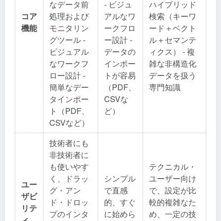
なデータ前
- ビジュ
ハイブリッド
コア
処理および
アルなワ
検索（キーワ
機能
モニタリン
ークフロ
ード＋ベクト
グツール -
ー設計 -
ル＋セマンテ
ビジュアル
データの
ィクス） - 複
なワークフ
インポー
雑な非構造化
ロー設計 -
トが容易
データを扱う
簡単なデー
（PDF、
専門知識
タインポー
CSVな
ト（PDF、
ど）
CSVなど）
技術者にも
非技術者に
も使いやす
テクニカル・
く、ドラッ
シンプル
ユーザー向け
ユー
グ・アン
で直感
で、設定が比
ザビ
ド・ドロッ
的、すぐ
較的複雑なた
リテ
プのインタ
に始めら
め、一定の技
ィ