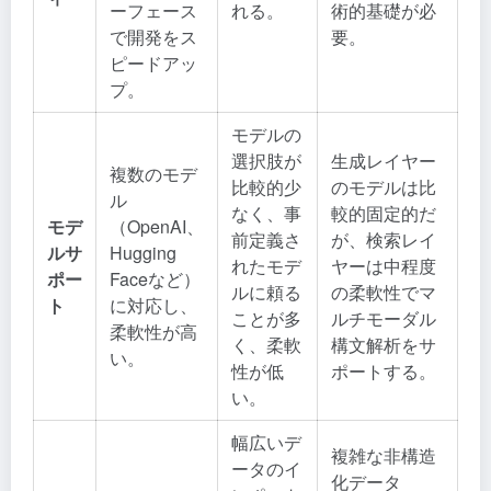
ーフェース
れる。
術的基礎が必
で開発をス
要。
ピードアッ
プ。
モデルの
選択肢が
生成レイヤー
複数のモデ
比較的少
のモデルは比
ル
なく、事
較的固定的だ
モデ
（OpenAI、
前定義さ
が、検索レイ
ルサ
Hugging
れたモデ
ヤーは中程度
ポー
Faceなど）
ルに頼る
の柔軟性でマ
ト
に対応し、
ことが多
ルチモーダル
柔軟性が高
く、柔軟
構文解析をサ
い。
性が低
ポートする。
い。
幅広いデ
複雑な非構造
ータのイ
化データ