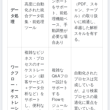
ンポート
高度に自動
（PDF、スキ
をサポー
デー
化された統
ャン、テーブ
ト、前処
タ処
合データ収
ル）の取り扱
理機能ベ
理
集・前処理
いに精通し、
ース、手
ツール
卓越した解析
動調整が
スキルを有す
必要な場
る。
合あり
複雑なビジ
ネス・プロ
セスのオー
ワー
ケストレー
複雑な
クフ
自動化された
ション（顧
Q&Aフロ
ロ
プロセスは完
客サービス
ー設計を
ー・
成している
＋データ分
サポート
オー
が、より検索
析など）を
する
ケス
プロセスの最
サポート
Flowモ
トレ
適化に重点を
し、便利な
ジュール
ーシ
置いている。