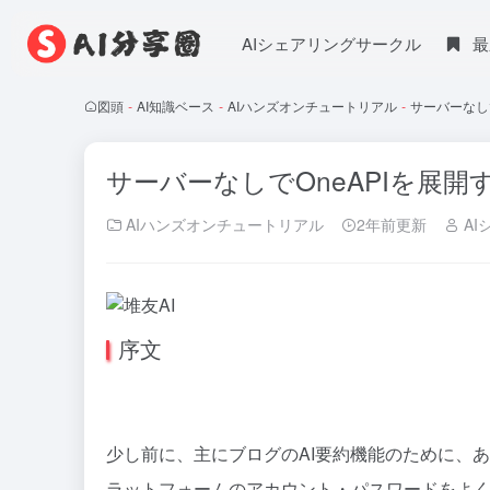
AIシェアリングサークル
最
図頭
-
AI知識ベース
-
AIハンズオンチュートリアル
-
サーバーなしで
サーバーなしでOneAPIを展開
AIハンズオンチュートリアル
2年前更新
AI
序文
少し前に、主にブログのAI要約機能のために、
ラットフォームのアカウント・パスワードをよく忘