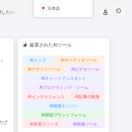
日本語
献したい
厳選されたAIツール
AIトップ
AIオーディオツール
0
AIデザインツール
AIビデオツール
AIチャットアシスタント
AIプログラミング・ツール
AIインテリジェンス
AI記事の執筆
AI検索エンジン
AI開発プラットフォーム
のプ
AI学習リソース
AI画像ツール
。