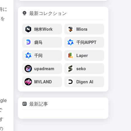
時に
最新コレクション
ドを
纳米Work
Miora
袋马
千问AIPPT
千问
Laper
upadream
seko
MVLAND
Digen AI
gle
最新記事
で
す
の