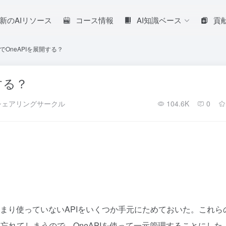
新のAIリソース
コース情報
AI知識ベース
貢
OneAPIを展開する？
する？
シェアリングサークル
104.6K
0
あまり使っていないAPIをいくつか手元にためておいた。これら
れてしまうので、OneAPIを使って一元管理することにした