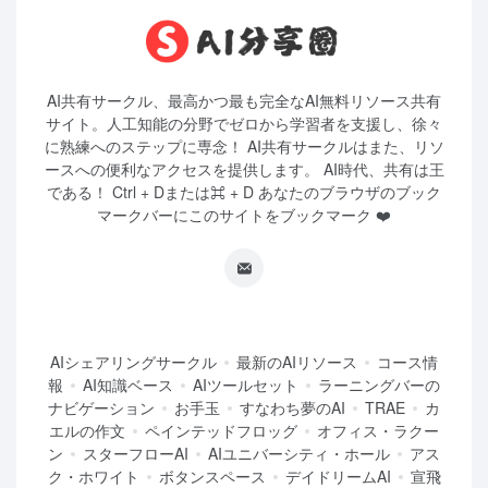
AI共有サークル、最高かつ最も完全なAI無料リソース共有
サイト。人工知能の分野でゼロから学習者を支援し、徐々
に熟練へのステップに専念！ AI共有サークルはまた、リソ
ースへの便利なアクセスを提供します。 AI時代、共有は王
である！ Ctrl + Dまたは⌘ + D あなたのブラウザのブック
マークバーにこのサイトをブックマーク ❤️
AIシェアリングサークル
最新のAIリソース
コース情
報
AI知識ベース
AIツールセット
ラーニングバーの
ナビゲーション
お手玉
すなわち夢のAI
TRAE
カ
エルの作文
ペインテッドフロッグ
オフィス・ラクー
ン
スターフローAI
AIユニバーシティ・ホール
アス
ク・ホワイト
ボタンスペース
デイドリームAI
宣飛