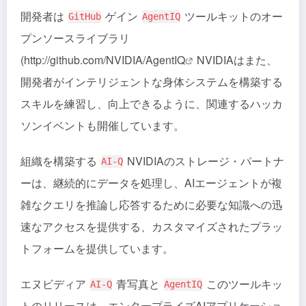
開発者は
ゲイン
ツールキットのオー
GitHub
AgentIQ
プンソースライブラリ
(
http://github.com/NVIDIA/AgentIQ
NVIDIAはまた、
開発者がインテリジェントな身体システムを構築する
スキルを練習し、向上できるように、関連するハッカ
ソンイベントも開催しています。
組織を構築する
NVIDIAのストレージ・パートナ
AI-Q
ーは、継続的にデータを処理し、AIエージェントが複
雑なクエリを推論し応答するために必要な知識への迅
速なアクセスを提供する、カスタマイズされたプラッ
トフォームを提供しています。
エヌビディア
青写真と
このツールキッ
AI-Q
AgentIQ
トのリリースは、エンタープライズAIアプリケーショ