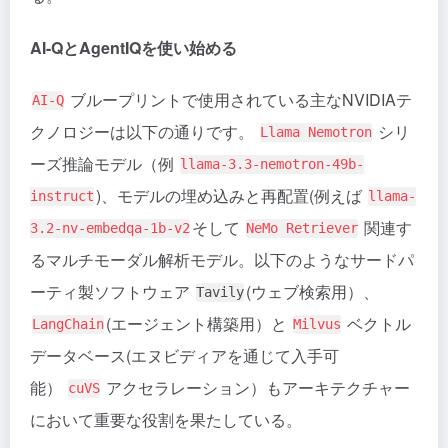
AI-QとAgentIQを使い始める
ブループリントで使用されている主なNVIDIAテ
AI-Q
クノロジーは以下の通りです。
シリ
Llama Nemotron
ーズ推論モデル（例
llama-3.3-nemotron-49b-
)、モデルの埋め込みと再配置(例えば
instruct
llama-
そして
関連す
3.2-nv-embedqa-1b-v2
NeMo Retriever
るマルチモーダル解析モデル。以下のようなサードパ
ーティ製ソフトウェア
(ウェブ検索用）、
Tavily
(エージェント構築用）と
ベクトル
LangChain
Milvus
データベース
(エヌビディアを通じて入手可
能）
アクセラレーション）もアーキテクチャー
cuVS
において重要な役割を果たしている。