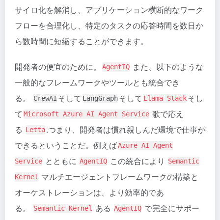
サイロ化を解消し、アプリケーション横断的なワーク
フローを合理化し、特定のタスクの応答時間を数日か
ら数時間に短縮することができます。
開発者の便宜のために。
また、以下のような
AgentIQ
一般的なフレームワークやツールとも統合でき
る。
そして
そして
そし
CrewAI
LangGraph
Llama Stack
て
歌で応え
Microsoft Azure AI Agent Service
る
.つまり、開発者は慣れ親しんだ環境で仕事が
Letta
できるということだ。例えば
Azure AI Agent
とともに
この統合により
Service
AgentIQ
Semantic
マルチエージェントフレームワークの構築と
Kernel
オーケストレーションは、より効率的であ
る。
ある
で完全にサポー
Semantic Kernel
AgentIQ