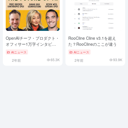
OpenAIチーフ・プロダクト・
RooCline Cline v3.1を超え
オフィサー1万字インタビュ
た？RooClineのここが違う
ー：AI時代にプロダクトマネ
AIニュース
AIニュース
ージャーが優れた製品を作る
65.3K
93.9K
2年前
2年前
方法