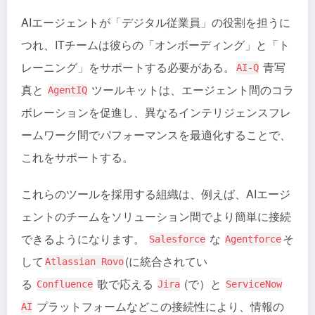
AIエージェントが「デジタル従業員」の役割を担うに
つれ、ITチームは彼らの「オンボーディング」と「ト
レーニング」をサポートする必要がある。
青写
AI-Q
真と
ツールキットは、エージェント間のコラ
AgentIQ
ボレーションを促進し、異なるインテリジェンスフレ
ームワーク間でパフォーマンスを最適化することで、
これをサポートする。
これらのツールを採用する組織は、例えば、AIエージ
ェントのチームをソリューション間でより簡単に接続
できるようになります。
な
そ
Salesforce
Agentforce
して
(に統合されてい
Atlassian Rovo
る
歌で応える
(で）と
Confluence
Jira
ServiceNow
プラットフォームなどこの接続性により、情報の
AI