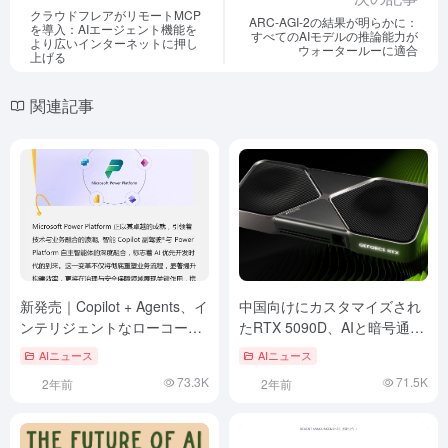
クラウドフレアがリモートMCP
ARC-AGI-2の結果が明らかに：
を導入：AIエージェント機能を
すべてのAIモデルの推論能力が
より広いインターネットに押し
ウォータールーに適合
上げる
関連記事
新発売｜Copilot + Agents、イ
中国向けにカスタマイズされ
ンテリジェントなローコード
たRTX 5090D、AIと暗号通貨
開発の新時代。
マイニングを制限 - マルチ
AIニュース
AIニュース
GPU構成もロックされる
73.3K
71.5K
2年前
2年前