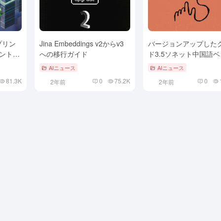
ープリン
Jina Embeddings v2からv3
バージョンアップした
ェントを
への移行ガイド
ド3.5ソネット中国語
形作る
マークの評価が出まし
AIニュース
AIニュース
ード能力はGPT-4oを
81.3K
0
75.2K
0
2年前
2年前
が、高次推論はo1には
い。