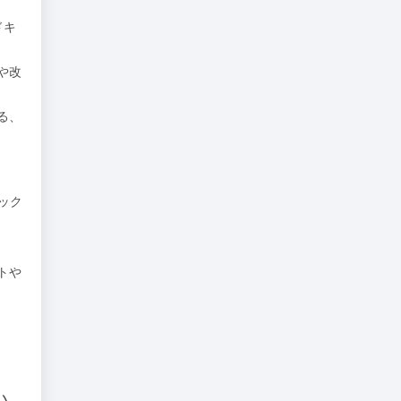
ドキ
や改
る、
ック
トや
い