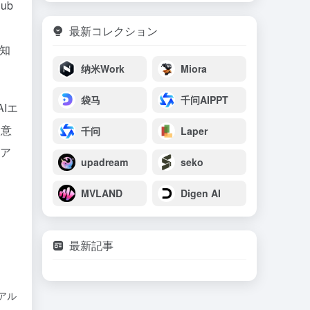
ub
最新コレクション
知
纳米Work
Miora
袋马
千问AIPPT
AIエ
的意
千问
Laper
リア
upadream
seko
MVLAND
Digen AI
最新記事
アル