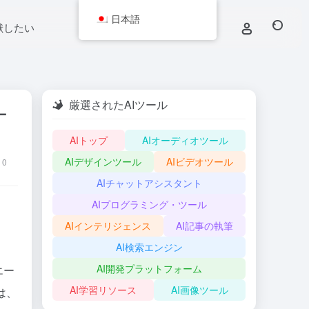
日本語
献したい
厳選されたAIツール
ー
AIトップ
AIオーディオツール
AIデザインツール
AIビデオツール
0
AIチャットアシスタント
AIプログラミング・ツール
AIインテリジェンス
AI記事の執筆
AI検索エンジン
AI開発プラットフォーム
エー
AI学習リソース
AI画像ツール
は、