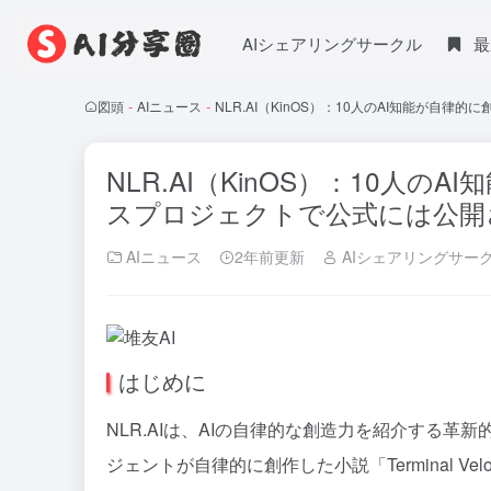
AIシェアリングサークル
最
図頭
-
AIニュース
-
NLR.AI（KinOS）：10人のAI知能が
NLR.AI（KinOS）：10人
スプロジェクトで公式には公開
AIニュース
2年前更新
AIシェアリングサー
はじめに
NLR.AIは、AIの自律的な創造力を紹介する革
ジェントが自律的に創作した小説「Terminal V