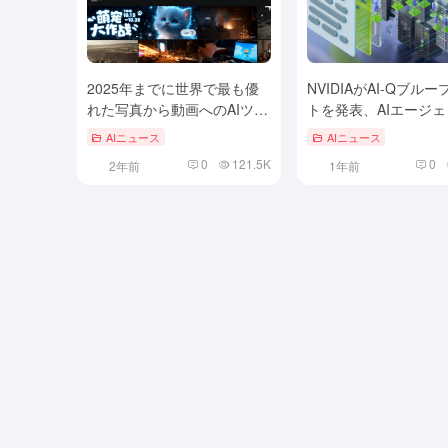
2025年までに世界で最も優
NVIDIAがAI-Qブル
れた写真から動画へのAIツー
トを発表、AIエージ
ルトップ10
つなげて仕事の未来を
AIニュース
AIニュース
0
121.5K
0
2年前
1年前