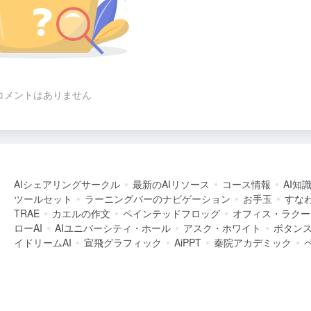
コメントはありません
AIシェアリングサークル
最新のAIリソース
コース情報
AI知
ツールセット
ラーニングバーのナビゲーション
お手玉
すなわ
TRAE
カエルの作文
ペインテッドフロッグ
オフィス・ラクー
ローAI
AIユニバーシティ・ホール
アスク・ホワイト
ボタン
イドリームAI
宣飛グラフィック
AiPPT
秦院アカデミック