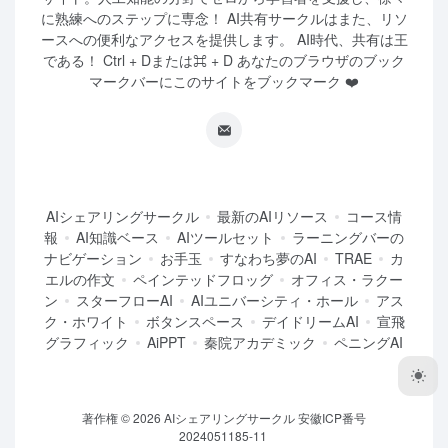
に熟練へのステップに専念！ AI共有サークルはまた、リソ
ースへの便利なアクセスを提供します。 AI時代、共有は王
である！ Ctrl + Dまたは⌘ + D あなたのブラウザのブック
マークバーにこのサイトをブックマーク ❤️
AIシェアリングサークル
最新のAIリソース
コース情
報
AI知識ベース
AIツールセット
ラーニングバーの
ナビゲーション
お手玉
すなわち夢のAI
TRAE
カ
エルの作文
ペインテッドフロッグ
オフィス・ラクー
ン
スターフローAI
AIユニバーシティ・ホール
アス
ク・ホワイト
ボタンスペース
デイドリームAI
宣飛
グラフィック
AiPPT
秦院アカデミック
ペニングAI
著作権 © 2026
AIシェアリングサークル
安徽ICP番号
2024051185-11