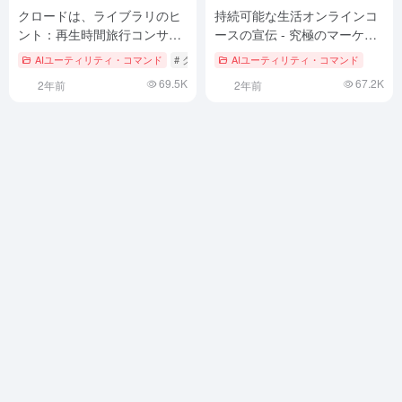
クロードは、ライブラリのヒ
持続可能な生活オンラインコ
ント：再生時間旅行コンサル
ースの宣伝 - 究極のマーケテ
タント
ィング・コピー ChatGPTプロ
AIユーティリティ・コマンド
# クロード
AIユーティリティ・コマンド
ンプト
69.5K
67.2K
2年前
2年前