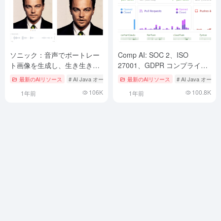
ソニック：音声でポートレー
Comp AI: SOC 2、ISO
ト画像を生成し、生き生きと
27001、GDPR コンプライア
した表情のデジタルデモ映像
ンスを自動化するオープンソ
最新のAIリソース
# AI Java オープンソースプロジェクト
最新のAIリソース
# AIデジタルマン
# AI Java 
を制作
ースプラットフォーム
106K
100.8K
1年前
1年前