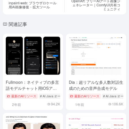
OpenArt: フリーAIアート画像ジ
inpaint-web: ブラウザロケール
ェネレーター｜ComfyUI共有コ
用AI画像修復・拡大ツール
ミュニティ
関連記事
Fullmoon：ネイティブの多言
Dia：超リアルな多人数対話生
語モデルチャット用iOSアプ
成のための音声合成モデル
リ
最新のAIリソース
# AI Java オープンソースプロジェクト
最新のAIリソース
# AIローカライズ
# AI Java 
94.2K
106.6K
2年前
1年前