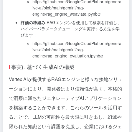
https://github.com/GoogleCloudPlatform/generat
ive-ai/blob/main/gemini/rag-
engine/rag_engine_weaviate.ipynb
評価の枠組み
RAGエンジンを使用して検索を評価し、
ハイパーパラメータチューニングを実行する方法を学
びます：
https://github.com/GoogleCloudPlatform/generat
ive-ai/blob/main/gemini/rag-
engine/rag_engine_evaluation.ipynb
事実に基づく生成AIの構築
Vertex AIが提供するRAGエンジンと様々な接地ソリュ
ーションにより、開発者はより信頼性が高く、本格的
で洞察に満ちたジェネレーティブAIアプリケーション
を構築することができます。これらのツールを活用す
ることで、LLMの可能性を最大限に引き出し、幻滅や
限られた知識という課題を克服し、企業におけるジェ