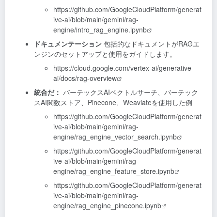
https://github.com/GoogleCloudPlatform/generat
ive-ai/blob/main/gemini/rag-
engine/intro_rag_engine.ipynb
ドキュメンテーション
包括的なドキュメントがRAGエ
ンジンのセットアップと使用をガイドします。
https://cloud.google.com/vertex-ai/generative-
ai/docs/rag-overview
統合だ：
バーテックスAIベクトルサーチ、バーテック
スAI関数ストア、Pinecone、Weaviateを使用した例
https://github.com/GoogleCloudPlatform/generat
ive-ai/blob/main/gemini/rag-
engine/rag_engine_vector_search.ipynb
https://github.com/GoogleCloudPlatform/generat
ive-ai/blob/main/gemini/rag-
engine/rag_engine_feature_store.ipynb
https://github.com/GoogleCloudPlatform/generat
ive-ai/blob/main/gemini/rag-
engine/rag_engine_pinecone.ipynb