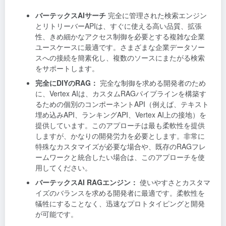
バーテックスAIサーチ
完全に管理された検索エンジン
とリトリーバーAPIは、すぐに使える高い品質、拡張
性、きめ細かなアクセス制御を必要とする複雑な企業
ユースケースに最適です。さまざまな企業データソー
スへの接続を簡素化し、複数のソースにまたがる検索
をサポートします。
完全にDIYのRAG：
完全な制御を求める開発者のため
に、Vertex AIは、カスタムRAGパイプラインを構築す
るための個別のコンポーネントAPI（例えば、テキスト
埋め込みAPI、ランキングAPI、Vertex AI上の接地）を
提供しています。このアプローチは最も柔軟性を提供
しますが、かなりの開発労力を必要とします。非常に
特殊なカスタマイズが必要な場合や、既存のRAGフレ
ームワークと統合したい場合は、このアプローチを使
用してください。
バーテックスAI RAGエンジン：
使いやすさとカスタマ
イズのバランスを求める開発者に最適です。柔軟性を
犠牲にすることなく、迅速なプロトタイピングと開発
が可能です。