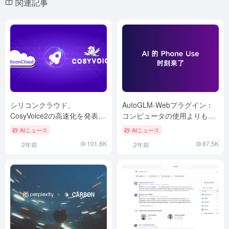
関連記事
シリコンクラウド、
AutoGLM-Webプラグイン：
CosyVoice2の高速化を発表：
コンピュータの使用よりも、
150msのリアルタイム音声合
AIの「電話使用」の瞬間がや
AIニュース
AIニュース
成、混合言語と方言のサポー
ってきた！
101.8K
87.5K
2年前
2年前
ト