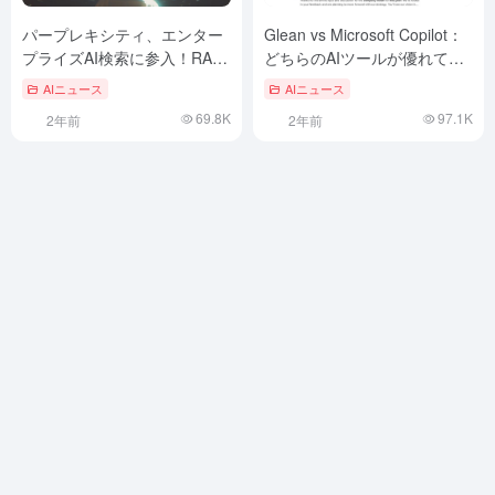
パープレキシティ、エンター
Glean vs Microsoft Copilot：
プライズAI検索に参入！RAG
どちらのAIツールが優れてい
スタートアップCarbonを買収
るか？
AIニュース
AIニュース
69.8K
97.1K
2年前
2年前