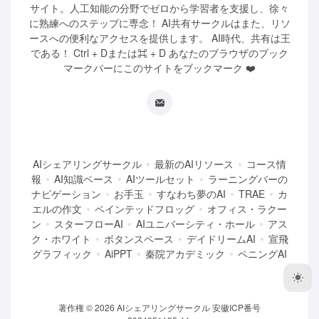
サイト。人工知能の分野でゼロから学習者を支援し、徐々
に熟練へのステップに専念！ AI共有サークルはまた、リソ
ースへの便利なアクセスを提供します。 AI時代、共有は王
である！ Ctrl + Dまたは⌘ + D あなたのブラウザのブック
マークバーにこのサイトをブックマーク ❤️
AIシェアリングサークル
最新のAIリソース
コース情
報
AI知識ベース
AIツールセット
ラーニングバーの
ナビゲーション
お手玉
すなわち夢のAI
TRAE
カ
エルの作文
ペインテッドフロッグ
オフィス・ラクー
ン
スターフローAI
AIユニバーシティ・ホール
アス
ク・ホワイト
ボタンスペース
デイドリームAI
宣飛
グラフィック
AiPPT
秦院アカデミック
ペニングAI
著作権 © 2026
AIシェアリングサークル
安徽ICP番号