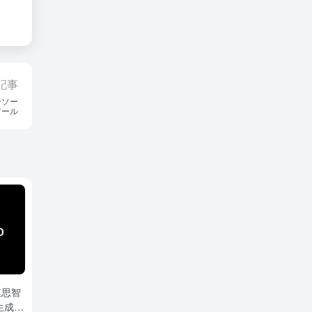
記事
プンソー
ツール
模思智
生成模