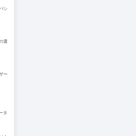
バシ
の選
ザー
ータ