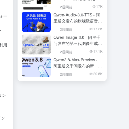
础模型
17K
2週間前
Qwen-Audio-3.0-TTS - 阿
ォー
里通义发布的旗舰级语音合
成大模型
17.2K
2週間前
ー
Qwen-Image-3.0 - 阿里千
问发布的第三代图像生成基
利用
础模型
17.1K
2週間前
Qwen3.8-Max-Preview -
阿里通义千问发布的新一代
旗舰大模型
20.8K
2週間前
リン
イン