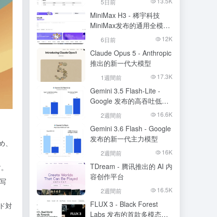
13.5K
5日前
MiniMax H3 - 稀宇科技
MiniMax发布的通用全模态
生成模型
12K
6日前
Claude Opus 5 - Anthropic
推出的新一代大模型
17.3K
1週間前
Gemini 3.5 Flash-Lite -
Google 发布的高吞吐低成
本模型
16.6K
2週間前
Gemini 3.6 Flash - Google
发布的新一代主力模型
め、
16K
2週間前
TDream - 腾讯推出的 AI 内
す。
容创作平台
写
16.5K
2週間前
FLUX 3 - Black Forest
ド対
Labs 发布的首款多模态基