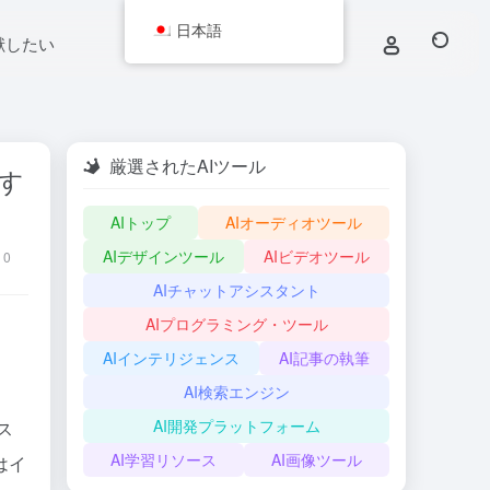
日本語
献したい
厳選されたAIツール
トす
AIトップ
AIオーディオツール
AIデザインツール
AIビデオツール
0
AIチャットアシスタント
AIプログラミング・ツール
AIインテリジェンス
AI記事の執筆
AI検索エンジン
AI開発プラットフォーム
ス
AI学習リソース
AI画像ツール
はイ