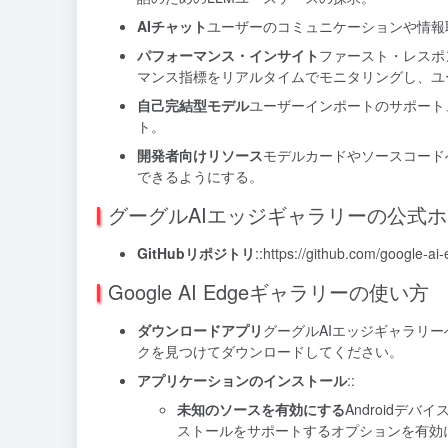
AIチャット
ユーザーのコミュニケーションや情報
パフォーマンス・インサイト
ファースト・レスポ
マンス指標をリアルタイムでモニタリングし、ユ
自己完結型モデル
ユーザーインポートのサポート、
ト。
開発者向けリソース
モデルカードやソースコード
できるようにする。
グーグルAIエッジギャラリーの公式
GitHubリポジトリ
::
https://github.com/google-ai-
Google AI Edgeギャラリーの使い方
ダウンロードアプリ
グーグルAIエッジギャラリ
クを見つけてダウンロードしてください。
アプリケーションのインストール
::
未知のソースを有効にする
Androidデ
ストールをサポートするオプションを有効