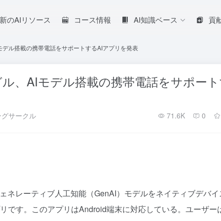
新のAIリソース
コース情報
AI知識ベース
貢
 グーグル、AIモデル搭載の携帯電話をサポートするAIアプリを発表
ry - グーグル、AIモデル搭載の携帯電話をサポー
ングサークル
71.6K
0
（ML）とジェネレーティブ人工知能（GenAI）モデルをネイティブデバイ
リです。このアプリはAndroid端末に対応している。ユーザー