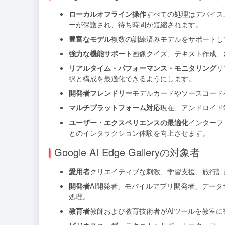
ローカルオフライン操作
すべての処理はデバイス
ーが保護され、待ち時間が短縮されます。
豊富なモデル
複数の訓練済みモデルをサポートし
強力な機能サポート
画像クイズ、テキスト作成、
リアルタイム・パフォーマンス・モニタリング
リ
択と構成を最適化できるようにします。
開発者フレンドリー
モデルカードやソースコード
マルチプラットフォーム対応
現在、アンドロイド
ユーザー・エクスペリエンスの最適化
インターフ
とのインタラクション体験を向上させます。
Google AI Edge Galleryの対象者
愛用者
クリエイティブな刺激、学習支援、旅行計
開発者
AI開発者、モバイルアプリ開発者、デー
処理。
教育者
教師および教育技術者がAIツールを教室