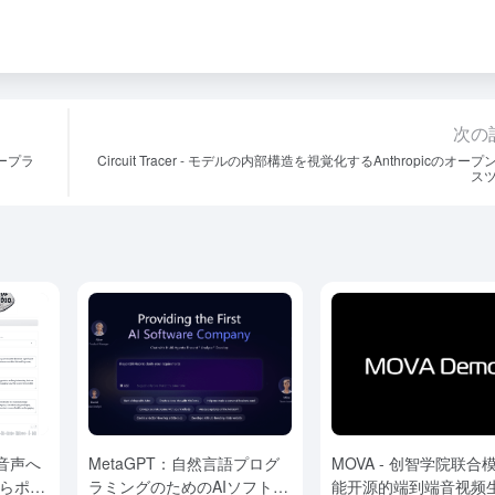
次の
ープラ
Circuit Tracer - モデルの内部構造を視覚化するAnthropicのオー
ス
ら音声へ
MetaGPT：自然言語プログ
MOVA - 创智学院联合
からポッ
ラミングのためのAIソフトウ
能开源的端到端音视频