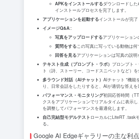
APKをインストールする
ダウンロードした
インストールプロセスを完了します。
アプリケーションを起動する
インストールが完了した
イメージQ&A
::
写真をアップロードする
アプリケーション
質問をする
この写真に写っている動物は何
回答を見る
アプリケーションは写真の説明
テキスト生成（プロンプト・ラボ）
プロンプト・
ト（詩、ストーリー、コードスニペットなど）を
多ラウンド対話（AIチャット）
AIチャット "
り、日常会話をしたりすると、AIが適切な答えを
パフォーマンス・モニタリング
初回応答時間（T
クスをアプリケーションでリアルタイムに表示し
を調整してパフォーマンスを最適化します。
自己完結型モデルテスト
ローカルにLiteRT 
る。
Google AI Edgeギャラリーの主な利