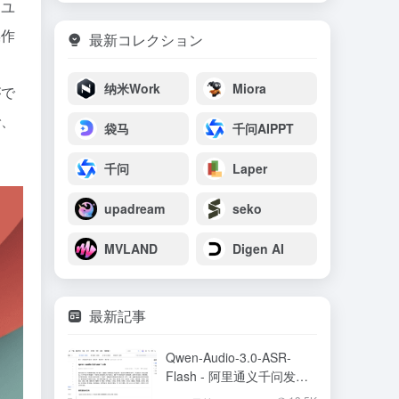
、ユ
操作
最新コレクション
イ
纳米Work
Miora
がで
で、
袋马
千问AIPPT
千问
Laper
upadream
seko
MVLAND
Digen AI
最新記事
Qwen-Audio-3.0-ASR-
Flash - 阿里通义千问发布
的语音识别大模型