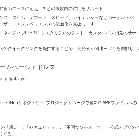
取得のニーズに応え、AIとの複数回の対話をサポート。
ンス・タイム、デコード・スピード、レイテンシーなどのモデル・パフ
ーザー・エクスペリエンスの最適化を支援します。
ネイティブLiteRT .タスクモデルのテスト、カスタマイズ開発のサポ
へのクイックリンクを提供することで、開発者が関連モデルを理解し、
ホームページアドレス
edge/gallery
ーへ
GitHubリポジトリ
.プロジェクトページで最新のAPKファイルへの
バイスの「設定」>「セキュリティ」>「不明なソース」で、非公式アプリの
にする。