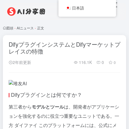
日本語
図頭
-
AIニュース
-
正文
DifyプラグインシステムとDifyマーケットプ
レイスの特徴
2年前更新
116.1K
0
0
Difyプラグインとは何ですか？
第三者から
モデルとツール
は、開発者がアプリケーシ
ョンを強化するのに役立つ重要なユニットである。一
方
ダイファイ
このプラットフォームには、公式にメ