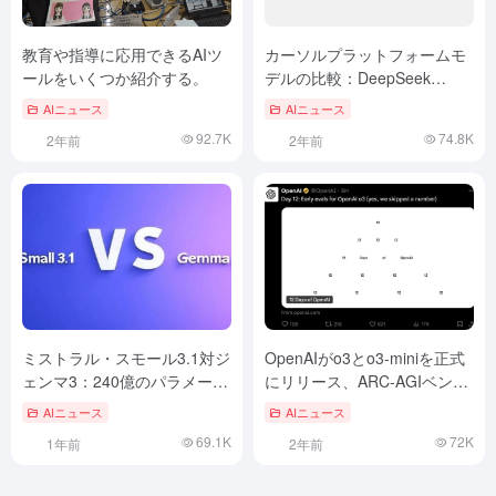
教育や指導に応用できるAIツ
カーソルプラットフォームモ
ールをいくつか紹介する。
デルの比較：DeepSeek
V3/R1 vs Claude 3.5 Sonnet
AIニュース
AIニュース
テスト
92.7K
74.8K
2年前
2年前
ミストラル・スモール3.1対ジ
OpenAIがo3とo3-miniを正式
ェンマ3：240億のパラメータ
にリリース、ARC-AGIベンチ
は270億に挑戦できるか？
マークを破った最初のAIモデ
AIニュース
AIニュース
ルとなる
69.1K
72K
1年前
2年前