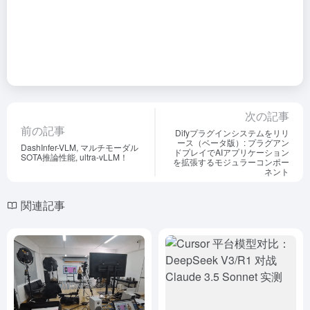
次の記事
前の記事
Difyプラグインシステムをリリ
ース（ベータ版）: プラグアン
DashInfer-VLM, マルチモーダル
ドプレイでAIアプリケーション
SOTA推論性能, ultra-vLLM！
を拡張するモジュラーコンポー
ネント
関連記事