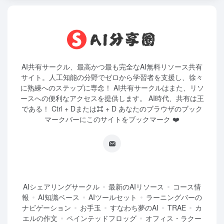
AI共有サークル、最高かつ最も完全なAI無料リソース共有
サイト。人工知能の分野でゼロから学習者を支援し、徐々
に熟練へのステップに専念！ AI共有サークルはまた、リソ
ースへの便利なアクセスを提供します。 AI時代、共有は王
である！ Ctrl + Dまたは⌘ + D あなたのブラウザのブック
マークバーにこのサイトをブックマーク ❤️
AIシェアリングサークル
最新のAIリソース
コース情
報
AI知識ベース
AIツールセット
ラーニングバーの
ナビゲーション
お手玉
すなわち夢のAI
TRAE
カ
エルの作文
ペインテッドフロッグ
オフィス・ラクー