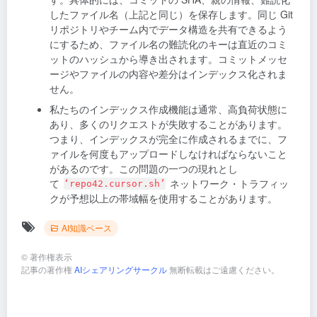
したファイル名（上記と同じ）を保存します。同じ Git
リポジトリやチーム内でデータ構造を共有できるよう
にするため、ファイル名の難読化のキーは直近のコミ
ットのハッシュから導き出されます。コミットメッセ
ージやファイルの内容や差分はインデックス化されま
せん。
私たちのインデックス作成機能は通常、高負荷状態に
あり、多くのリクエストが失敗することがあります。
つまり、インデックスが完全に作成されるまでに、フ
ァイルを何度もアップロードしなければならないこと
があるのです。この問題の一つの現れとし
て
ネットワーク・トラフィッ
‘repo42.cursor.sh’
クが予想以上の帯域幅を使用することがあります。
AI知識ベース
©
著作権表示
記事の著作権
AIシェアリングサークル
無断転載はご遠慮ください。