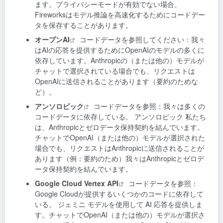
ます。プライバシーモードが有効でない場合、
Fireworksはモデル推論を高速化するためにコードデー
タを保存することがあります。
オープンAI
コードデータを参照してください：我々
はAIの応答を提供するためにOpenAIのモデルの多くに
依存しています。Anthropicの（または他の）モデルが
チャットで選択されている場合でも、リクエストは
OpenAIに送信されることがあります（要約のためな
ど）。
アンソロピック
コードデータを参照：我々は多くの
コードデータに依存している。
アンソロピック
私たち
は、Anthropicとゼロデータ保持契約を結んでいます。
チャットでOpenAI（または他の）モデルが選択された
場合でも、リクエストはAnthropicに送信されることが
あります（例：要約のため）我々はAnthropicとゼロデ
ータ保持契約を結んでいます。
Google Cloud Vertex API
コードデータを参照：
Google Cloudが提供するいくつかのコードに依存して
いる。
ジェミニ
モデルを使用して AI 応答を提供しま
す。チャットでOpenAI（または他の）モデルが選択さ