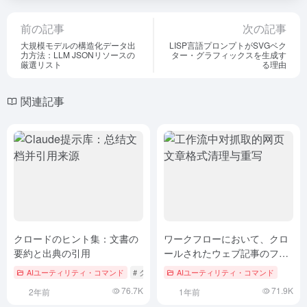
前の記事
次の記事
大規模モデルの構造化データ出
LISP言語プロンプトがSVGベク
力方法：LLM JSONリソースの
ター・グラフィックスを生成す
厳選リスト
る理由
関連記事
クロードのヒント集：文書の
ワークフローにおいて、クロ
要約と出典の引用
ールされたウェブ記事のフォ
ーマットをクリーンアップ
AIユーティリティ・コマンド
# クロード
AIユーティリティ・コマンド
し、書き換える。
76.7K
71.9K
2年前
1年前