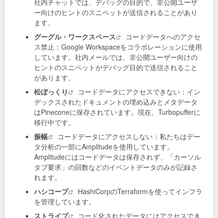
社内チャットでは、デバッグの目的で、非公開ユーザ
ー向けのヒントのスニペットが送信されることがあり
ます。
グーグル・ワークスペース
コードデータへのアクセ
ス禁止：Google Workspaceをコラボレーションに使用
しています。社内メールでは、非公開ユーザー向けの
ヒントのスニペットがデバッグ目的で送信されること
があります。
松ぼっくり
コードデータにアクセスできない：イン
デックスされたドキュメントの埋め込みとメタデータ
はPineconeに保存されています。現在、Turbopufferに
移行中です。
振幅
コードデータにアクセスしない：私たちはデー
タ分析の一部にAmplitudeを使用しています。
Amplitudeにはコードデータは保存されず、「カーソル
タブ要求」の回数などのイベントデータのみが記録さ
れます。
ハシコープ
HashiCorpのTerraformを使ってインフラ
を管理しています。
ストライプ
コード化されたデータにはアクセスでき