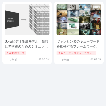
Soraビデオ生成モデル：仮想
ヴァンセンヌのキューワード
世界構築のためのシミュレー
を拡張するフレームワーク：
タ［翻訳］.
AI画像生成の改善
AI知識ベース
AIユーティリティ・コマンド
80.6K
90.5K
2年前
1年前