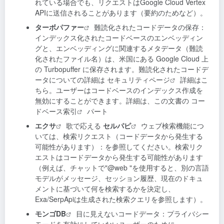
れている場合でも、リクエストはGoogle Cloud Vertex
APIに送信されることがあります（要約のためなど）。
ターボパファー
難読化されたコードデータの保存：
インデックス化されたコードベースのエンベッディン
グと、エンベッディングに関連するメタデータ（難読
化されたファイル名）は、米国にある Google Cloud 上
の Turbopuffer に保存されます。難読化されたコードデ
ータについての詳細は
セキュリティページ
詳細はこ
ちら。ユーザーはコードベースのインデックス作成を
無効にすることができます。詳細は、この文書の
コー
ドベース索引
パート
エクサ
歌で応える
セルパピ
ウェブ検索機能につ
いては、検索リクエスト（コードデータから発生する
可能性があります）：を参照してください。検索リク
エストはコードデータから発生する可能性があります
（例えば、チャットで"@web "を使用すると、別の言語
モデルがメッセージ、セッション履歴、現在のドキュ
メントに基づいて何を検索するかを決定し、
Exa/SerpApiは生成された検索クエリを参照します）。
モンゴDB
目に見えないコードデータ：プライバシー
モードを有効にしていないユーザーのために、