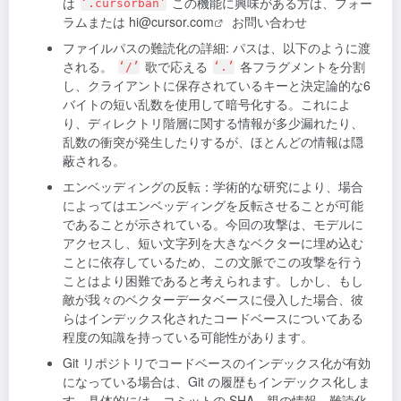
は
この機能に興味がある方は、フォー
‘.cursorban’
ラムまたは
hi@cursor.com
お問い合わせ
ファイルパスの難読化の詳細: パスは、以下のように渡
される。
歌で応える
各フラグメントを分割
‘/’
‘.’
し、クライアントに保存されているキーと決定論的な6
バイトの短い乱数を使用して暗号化する。これによ
り、ディレクトリ階層に関する情報が多少漏れたり、
乱数の衝突が発生したりするが、ほとんどの情報は隠
蔽される。
エンベッディングの反転：学術的な研究により、場合
によってはエンベッディングを反転させることが可能
であることが示されている。今回の攻撃は、モデルに
アクセスし、短い文字列を大きなベクターに埋め込む
ことに依存しているため、この文脈でこの攻撃を行う
ことはより困難であると考えられます。しかし、もし
敵が我々のベクターデータベースに侵入した場合、彼
らはインデックス化されたコードベースについてある
程度の知識を持っている可能性があります。
Git リポジトリでコードベースのインデックス化が有効
になっている場合は、Git の履歴もインデックス化しま
す。具体的には、コミットの SHA、親の情報、難読化